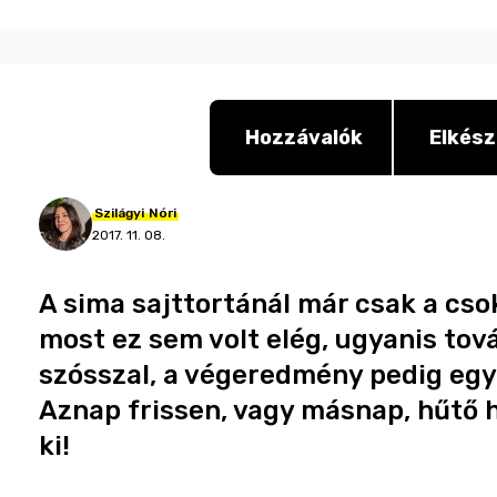
Hozzávalók
Elkész
Szilágyi
Nóri
2017. 11. 08.
A sima sajttortánál már csak a cso
most ez sem volt elég, ugyanis tov
szósszal, a végeredmény pedig egy 
Aznap frissen, vagy másnap, hűtő hi
ki!