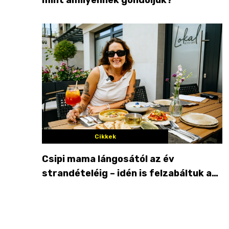
Cikkek
Csipi mama lángosától az év
strandételéig – idén is felzabáltuk a
Balaton déli partját