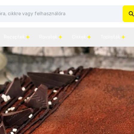
Receptek
Rovatok
Cikkek
Toplisták