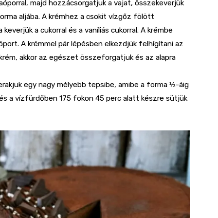
aóporral, majd hozzácsorgatjuk a vajat, összekeverjük
orma aljába. A krémhez a csokit vízgőz fölött
everjük a cukorral és a vaníliás cukorral. A krémbe
óport. A krémmel pár lépésben elkezdjük felhígítani az
 krém, akkor az egészet összeforgatjuk és az alapra
elerakjuk egy nagy mélyebb tepsibe, amibe a forma ⅓-áig
 és a vízfürdőben 175 fokon 45 perc alatt készre sütjük