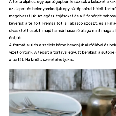
A torta aljához egy aprítógépben lezúzzuk a kekszet a kak
az alapot és belenyomkodjuk egy sütőpapírral bélelt tortaf
megolvasztjuk. Az egész tojásokat és a 2 fehérjét habosra k
keverjük a tejfölt, krémsajtot, a Tabasco szószt, és a kaka
olvasztott csokit, majd ha már hasonló állagú mint maga a
öntjük.
A formát alul és a szélein körbe bevonjuk alufóliával és b
vizet öntünk. A tepsit a tortával együtt berakjuk a sütőbe
a tortát. Ha kihűlt, szeletelhetjük is.