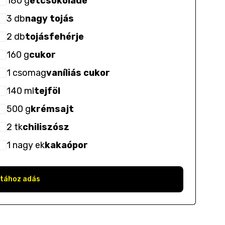
180
g
étcsokoládé
3
db
nagy tojás
2
db
tojásfehérje
160
g
cukor
1
csomag
vaníliás cukor
140
ml
tejföl
500
g
krémsajt
2
tk
chiliszósz
1
nagy ek
kakaópor
stához adás