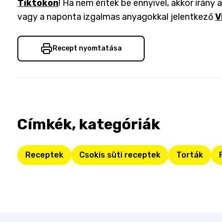
Tiktokon
! Ha nem éritek be ennyivel, akkor irány 
vagy a naponta izgalmas anyagokkal jelentkező
V
Recept nyomtatása
Címkék, kategóriák
Receptek
Csokis süti receptek
Torták