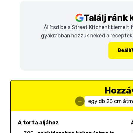
Találj ránk
Állítsd be a Street Kitchent kiemelt
gyakrabban hozzuk neked a recepteket
Beáll
Hozzá
egy db 23 cm átm
A torta aljához