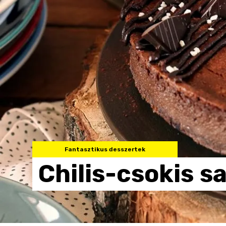
Fantasztikus desszertek
Chilis-csokis
sa