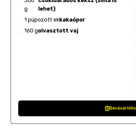
300
csokidarabos keksz (sima is
g
lehet)
1
púpozott ek
kakaópor
160
g
olvasztott vaj
Bevásárlóli