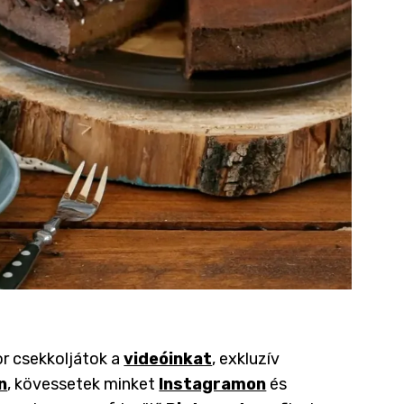
or csekkoljátok a
videóinkat
, exkluzív
n
, kövessetek minket
Instagramon
és