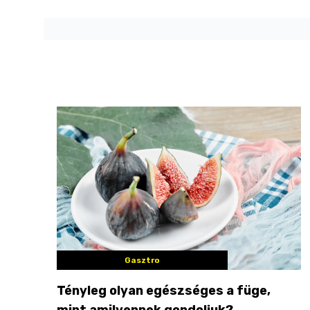
Gasztro
Tényleg olyan egészséges a füge,
mint amilyennek gondoljuk?