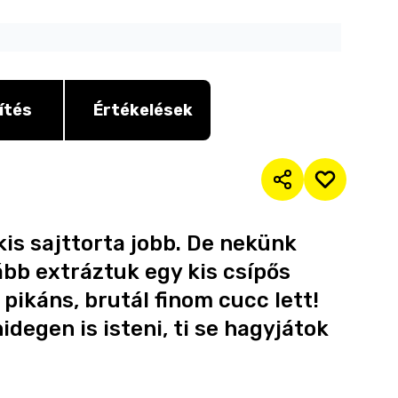
ítés
Értékelések
kis sajttorta jobb. De nekünk
ább extráztuk egy kis csípős
pikáns, brutál finom cucc lett!
degen is isteni, ti se hagyjátok