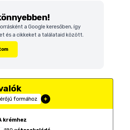
 könnyebben!
 forrásként a Google keresőben, így
 és a cikkeket a találataid között.
ítom
valók
érőjű formához
A krémhez