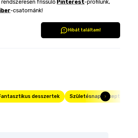
a rendszeresen frissülő
Pinterest
-profilunk,
iber
-csatornánk!
Hibát találtam!
Fantasztikus desszertek
Születésnapi receptek