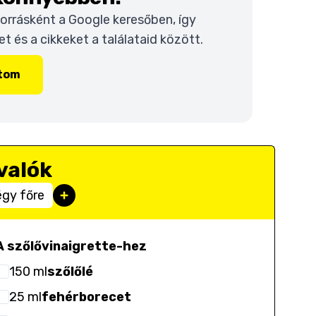
 forrásként a Google keresőben, így
 és a cikkeket a találataid között.
ítom
valók
égy főre
A szőlővinaigrette-hez
150
ml
szőlőlé
25
ml
fehérborecet