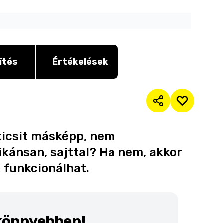
ítés
Értékelések
kicsit másképp, nem
ikánsan, sajttal? Ha nem, akkor
s funkcionálhat.
 könnyebben!