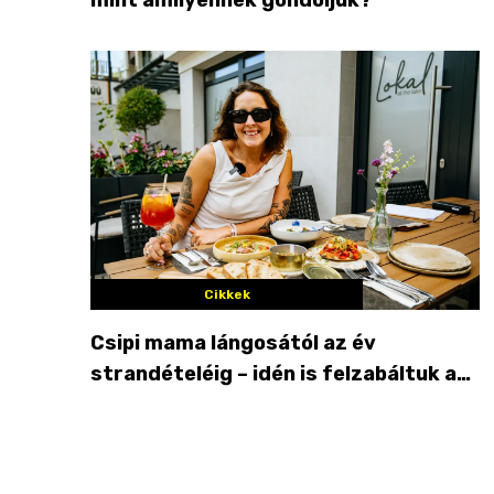
Cikkek
Csipi mama lángosától az év
strandételéig – idén is felzabáltuk a
Balaton déli partját