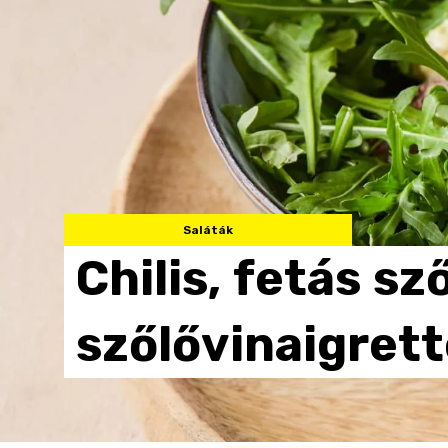
Saláták
Chilis,
fetás
sző
szőlővinaigrett