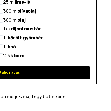
25
ml
lime-lé
300
ml
olívaolaj
300
ml
olaj
1
ek
dijoni mustár
1
tk
őrölt gyömbér
1
tk
só
½ tk bors
stához adás
ba mérjük, majd egy botmixerrel