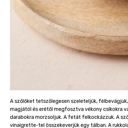
A szőlőket tetszőlegesen szeleteljük, félbevágjuk
magjától és erétől megfosztva vékony csíkokra v
darabokra morzsoljuk. A fetát felkockázzuk. A szőlő
vinaigrette-tel összekeverjük egy tálban. A rukk