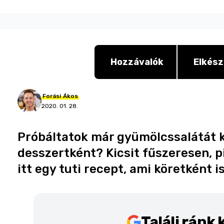
Hozzávalók
Elkész
Forási
Ákos
2020. 01. 28.
Próbáltatok már gyümölcssalátát 
desszertként? Kicsit fűszeresen, p
itt egy tuti recept, ami köretként i
Találj ránk