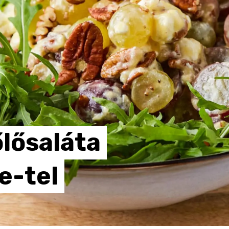
lősaláta
e-tel