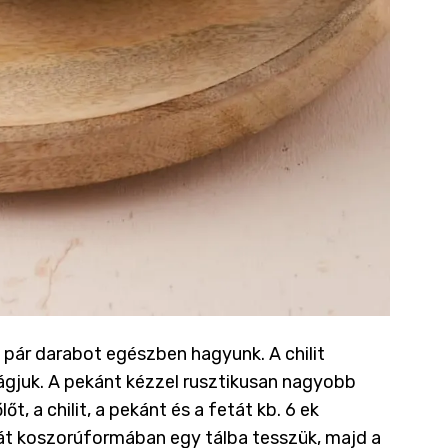
, pár darabot egészben hagyunk. A chilit
ágjuk. A pekánt kézzel rusztikusan nagyobb
t, a chilit, a pekánt és a fetát kb. 6 ek
olát koszorúformában egy tálba tesszük, majd a