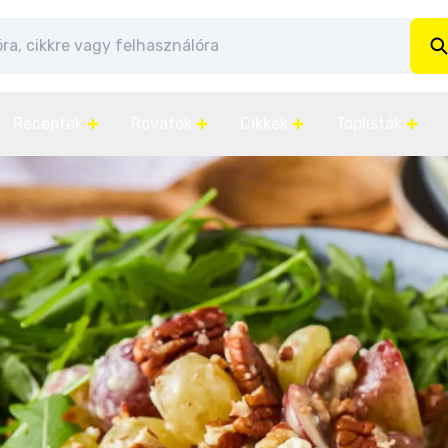
Receptek
Rovatok
Cikkek
Toplisták