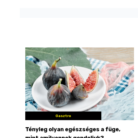
Gasztro
Tényleg olyan egészséges a füge,
mint amilyennek gondoljuk?