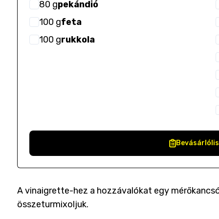
80
g
pekándió
100
g
feta
100
g
rukkola
Bevásárlóli
A vinaigrette-hez a hozzávalókat egy mérőkancsó
összeturmixoljuk.