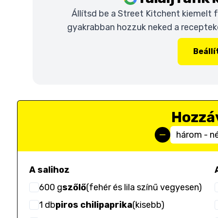
Állítsd be a Street Kitchent kiemelt
gyakrabban hozzuk neked a recepteket
Beáll
Hozzá
három - n
A salihoz
600
g
szőlő
(
fehér és lila színű vegyesen
)
1
db
piros chilipaprika
(
kisebb
)