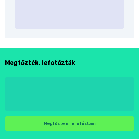
Megfőzték, lefotózták
Megfőztem, lefotóztam