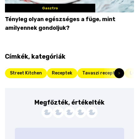
Gasztro
Tényleg olyan egészséges a füge, mint
amilyennek gondoljuk?
Címkék, kategóriák
Street Kitchen
Receptek
Tavaszi receptek
Legj
Megfőzték, értékelték