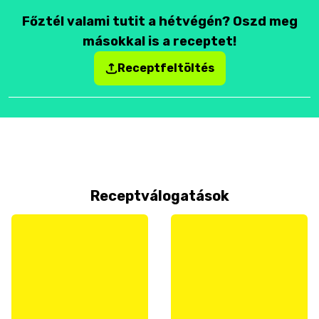
Főztél valami tutit a hétvégén? Oszd meg
másokkal is a receptet!
Receptfeltöltés
Receptválogatások