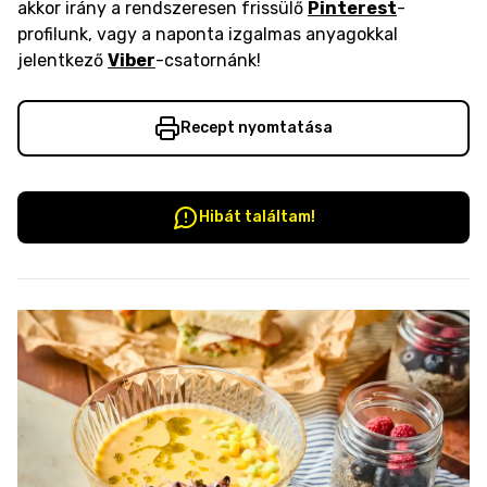
akkor irány a rendszeresen frissülő
Pinterest
-
profilunk, vagy a naponta izgalmas anyagokkal
jelentkező
Viber
-csatornánk!
Recept nyomtatása
Hibát találtam!