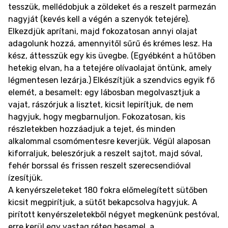
tesszük, mellédobjuk a zöldeket és a reszelt parmezán
nagyját (kevés kell a végén a szenyók tetejére).
Elkezdjük aprítani, majd fokozatosan annyi olajat
adagolunk hozzá, amennyitől sűrű és krémes lesz. Ha
kész, áttesszük egy kis üvegbe. (Egyébként a hűtőben
hetekig elvan, ha a tetejére olívaolajat öntünk, amely
légmentesen lezárja.) Elkészítjük a szendvics egyik fő
elemét, a besamelt: egy lábosban megolvasztjuk a
vajat, rászórjuk a lisztet, kicsit lepirítjuk, de nem
hagyjuk, hogy megbarnuljon. Fokozatosan, kis
részletekben hozzáadjuk a tejet, és minden
alkalommal csomómentesre keverjük. Végül alaposan
kiforraljuk, beleszórjuk a reszelt sajtot, majd sóval,
fehér borssal és frissen reszelt szerecsendióval
ízesítjük.
A kenyérszeleteket 180 fokra előmelegített sütőben
kicsit megpirítjuk, a sütőt bekapcsolva hagyjuk. A
pirított kenyérszeletekből négyet megkenünk pestóval,
erre kerül egy vastag réteg besamel, a