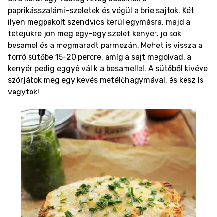
paprikásszalámi-szeletek és végül a brie sajtok. Két
ilyen megpakolt szendvics kerül egymásra, majd a
tetejükre jön még egy-egy szelet kenyér, jó sok
besamel és a megmaradt parmezán. Mehet is vissza a
forró sütőbe 15-20 percre, amíg a sajt megolvad, a
kenyér pedig eggyé válik a besamellel. A sütőből kivéve
szórjátok meg egy kevés metélőhagymával, és kész is
vagytok!