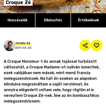
Croque
Zé
Hozzávalók
Elkészítés
Értékelések
Fördős
Zé
2017. 04. 03.
A Croque Monsieur-t és annak tojással turbózott
változatát, a Croque Madame-ot nyilván ismeritek,
ezek valójában nem mások, mint menő francia
melegszendvicsek. Na hát én ezeken az alapokon
elindulva megcsináltam a saját verziómat, és
annyira elégedett voltam vele, hogy rögtön el is
neveztem Croque Zé-nek. Íme az én bombasztikus
melegszendvicsem.