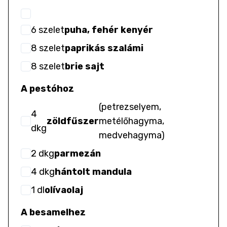
6
szelet
puha, fehér kenyér
8
szelet
paprikás szalámi
8
szelet
brie sajt
A pestóhoz
(
petrezselyem,
4
zöldfűszer
metélőhagyma,
dkg
medvehagyma
)
2
dkg
parmezán
4
dkg
hántolt mandula
1
dl
olívaolaj
A besamelhez