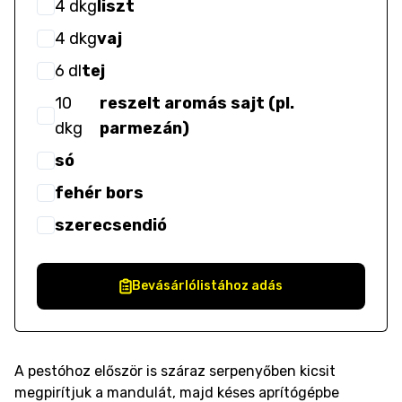
4
dkg
liszt
4
dkg
vaj
6
dl
tej
10
reszelt aromás sajt (pl.
dkg
parmezán)
só
fehér bors
szerecsendió
Bevásárlólistához adás
A pestóhoz először is száraz serpenyőben kicsit
megpirítjuk a mandulát, majd késes aprítógépbe