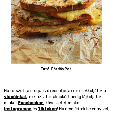
Fotó: Fördős Peti
Ha tetszett a croque zé receptje, akkor csekkoljátok a
videóinkat
, exkluzív tartalmakért pedig lájkoljatok
minket
Facebookon
, kövessetek minket
Instagramon
és
Tiktokon
! Ha nem éritek be ennyivel,