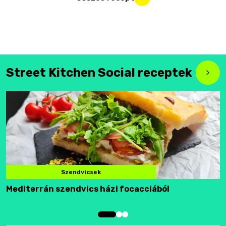
Street Kitchen Social receptek
Szendvicsek
Mediterrán szendvics házi focacciából
F