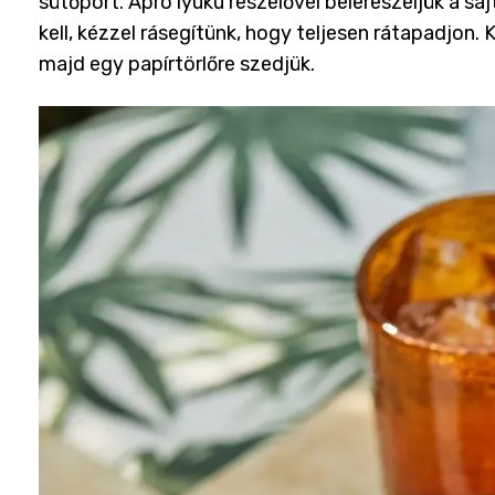
sütőport. Apró lyukú reszelővel belereszeljük a sa
kell, kézzel rásegítünk, hogy teljesen rátapadjon.
majd egy papírtörlőre szedjük.