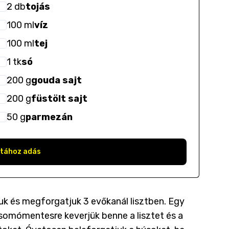
2
db
tojás
100
ml
víz
100
ml
tej
1
tk
só
200
g
gouda sajt
200
g
füstölt sajt
50
g
parmezán
stához adás
uk és megforgatjuk 3 evőkanál lisztben. Egy
. Csomómentesre keverjük benne a lisztet és a