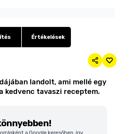
ítés
Értékelések
undájában landolt, ami mellé egy
z a kedvenc tavaszi receptem.
 könnyebben!
 forrásként a Google keresőben, így