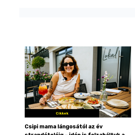
Cikkek
Csipi mama lángosától az év
strandételéig – idén is felzabáltuk a