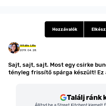
Hozzávalók
Elkész
Vitális
Lilla
2019. 04. 28.
Sajt, sajt, sajt. Most egy csirke b
tényleg frissítő spárga készült! E
Találj ránk
Állítsd be a Street Kitchent kiemelt