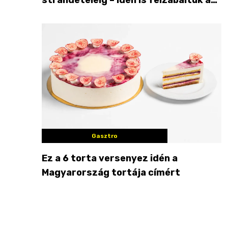
Balaton déli partját
Gasztro
Ez a 6 torta versenyez idén a
Magyarország tortája címért