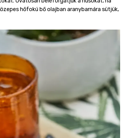
jtokat. Óvatosan beleforgatjuk a húsokat, ha
 Közepes hőfokú bő olajban aranybarnára sütjük,