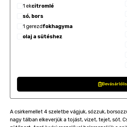
1
ek
citromlé
só, bors
1
gerezd
fokhagyma
olaj a sütéshez
Bevásárlóli
A csirkemellet 4 szeletbe vágjuk, sózzuk, borsozz
nagy tálban elkeverjük a tojást, vizet, tejet, sót