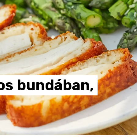
os
bundában,