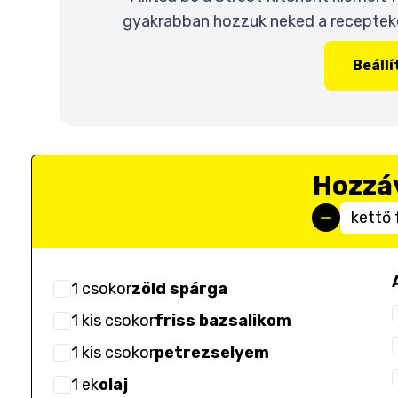
gyakrabban hozzuk neked a recepteket
Beáll
Hozzá
kettő 
1
csokor
zöld spárga
1
kis csokor
friss bazsalikom
1
kis csokor
petrezselyem
1
ek
olaj