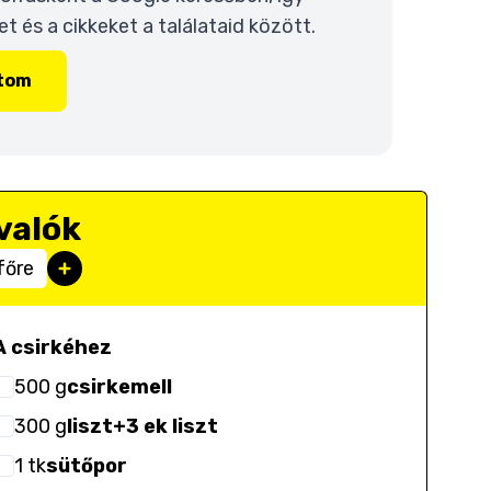
 és a cikkeket a találataid között.
ítom
valók
főre
A csirkéhez
500
g
csirkemell
300
g
liszt+3 ek liszt
1
tk
sütőpor