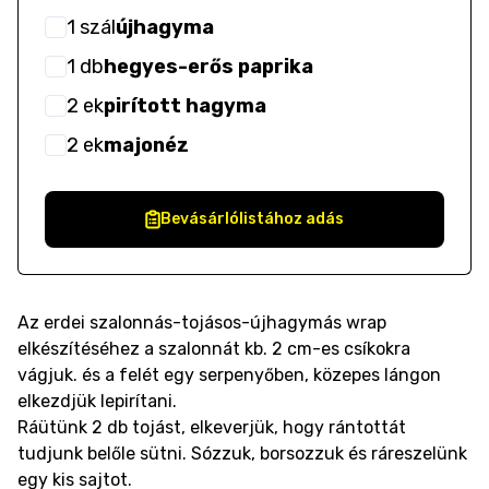
1
szál
újhagyma
1
db
hegyes-erős paprika
2
ek
pirított hagyma
2
ek
majonéz
Bevásárlólistához adás
Az erdei szalonnás-tojásos-újhagymás wrap
elkészítéséhez a szalonnát kb. 2 cm-es csíkokra
vágjuk. és a felét egy serpenyőben, közepes lángon
elkezdjük lepirítani.
Ráütünk 2 db tojást, elkeverjük, hogy rántottát
tudjunk belőle sütni. Sózzuk, borsozzuk és ráreszelünk
egy kis sajtot.