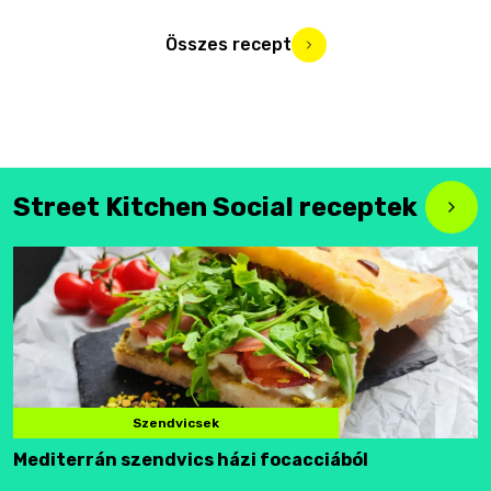
Összes recept
Street Kitchen Social receptek
Szendvicsek
Mediterrán szendvics házi focacciából
F