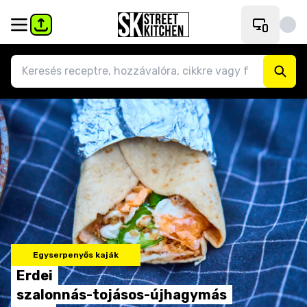
Egyserpenyős kaják
Erdei
szalonnás-tojásos-újhagymás