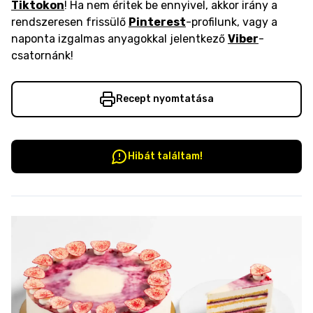
Tiktokon
! Ha nem éritek be ennyivel, akkor irány a
rendszeresen frissülő
Pinterest
-profilunk, vagy a
naponta izgalmas anyagokkal jelentkező
Viber
-
csatornánk!
Recept nyomtatása
Hibát találtam!