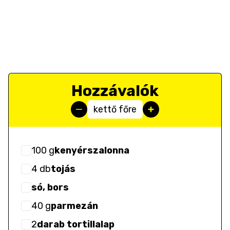
Hozzávalók
kettő főre
100
g
kenyérszalonna
4
db
tojás
só, bors
40
g
parmezán
2
darab tortillalap