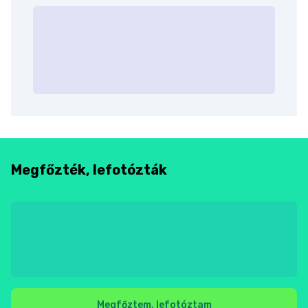
Megfőzték, lefotózták
Megfőztem, lefotóztam