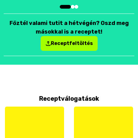
Főztél valami tutit a hétvégén? Oszd meg
másokkal is a receptet!
Receptfeltöltés
Receptválogatások