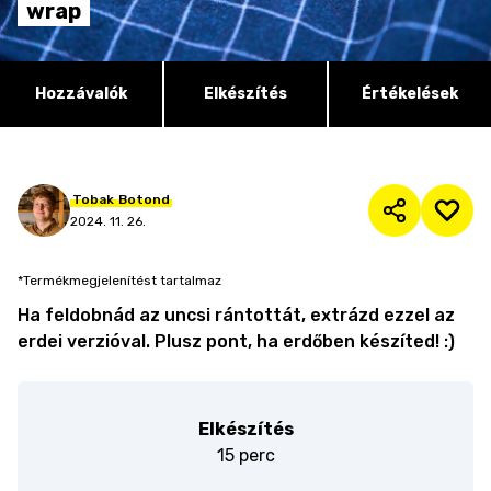
wrap
Hozzávalók
Elkészítés
Értékelések
Tobak
Botond
2024. 11. 26.
*Termékmegjelenítést tartalmaz
Ha feldobnád az uncsi rántottát, extrázd ezzel az
erdei verzióval. Plusz pont, ha erdőben készíted! :)
Elkészítés
15 perc