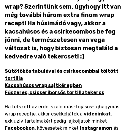
wrap? Szerintünk sem, úgyhogy itt van
még további három extra finom wrap
recept! Ha húsimádó vagy, akkor a
kacsahúsos és a csirkecombos be fog
jönni, de természetesen van vega
változat is, hogy biztosan megtaláld a
kedvedre való tekercset! :)
Sütőtökös tabuléval és csirkecombbal töltött
tortilla
Kacsahúsos wrap sajtkéregben
Fűszeres, csicseriborsós tortillatekercs
Ha tetszett az erdei szalonnás-tojásos-újhagymás
wrap receptje, akkor csekkoljátok a
videóinkat
,
exkluzív tartalmakért pedig lájkoljatok minket
Facebookon
, kövessetek minket
Instagramon
és