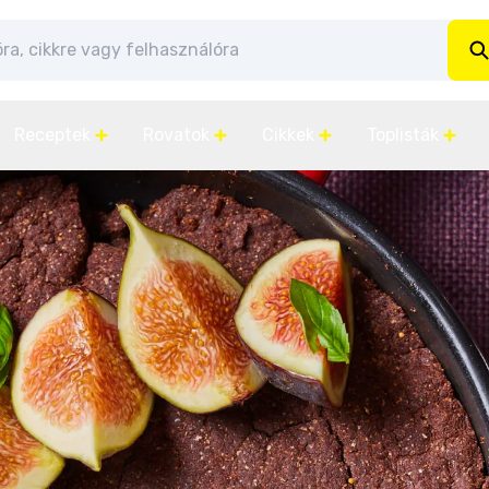
Receptek
Rovatok
Cikkek
Toplisták