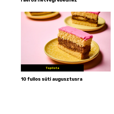
Toplista
10 fullos süti augusztusra