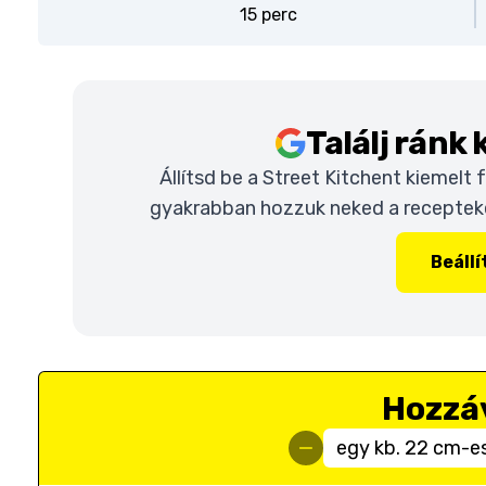
15 perc
Találj ránk
Állítsd be a Street Kitchent kiemelt
gyakrabban hozzuk neked a recepteket
Beáll
Hozzá
egy kb. 22 cm-e