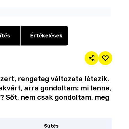
ítés
Értékelések
ert, rengeteg változata létezik.
lekvárt, arra gondoltam: mi lenne,
t? Sőt, nem csak gondoltam, meg
Sütés