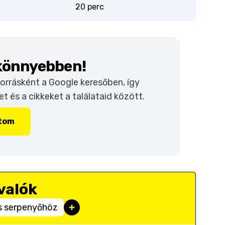
20 perc
 könnyebben!
 forrásként a Google keresőben, így
 és a cikkeket a találataid között.
ítom
valók
s serpenyőhöz