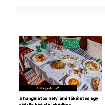
Hol egyek ma?
3 hangulatos hely, ami tökéletes egy
ráérős hétvégi ebédhez