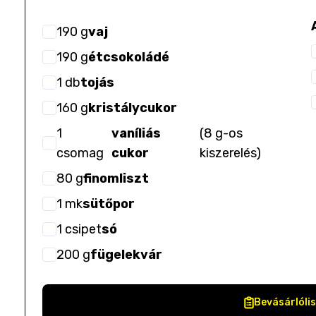
190
g
vaj
190
g
étcsokoládé
1
db
tojás
160
g
kristálycukor
1
vaníliás
(
8 g-os
csomag
cukor
kiszerelés
)
80
g
finomliszt
1
mk
sütőpor
1
csipet
só
200
g
fügelekvár
Bevásárlóli