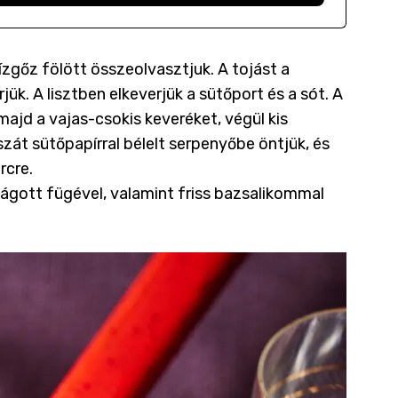
zgőz fölött összeolvasztjuk. A tojást a
rjük. A lisztben elkeverjük a sütőport és a sót. A
ajd a vajas-csokis keveréket, végül kis
zát sütőpapírral bélelt serpenyőbe öntjük, és
rcre.
 vágott fügével, valamint friss bazsalikommal