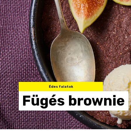
Édes falatok
Fügés
brownie