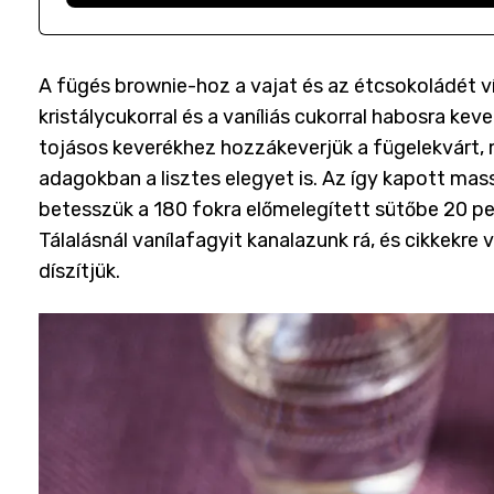
A fügés brownie-hoz a vajat és az étcsokoládét ví
kristálycukorral és a vaníliás cukorral habosra keve
tojásos keverékhez hozzákeverjük a fügelekvárt, m
adagokban a lisztes elegyet is. Az így kapott mass
betesszük a 180 fokra előmelegített sütőbe 20 pe
Tálalásnál vanílafagyit kanalazunk rá, és cikkekre
díszítjük.