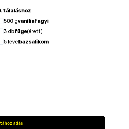
A tálaláshoz
500
g
vaníliafagyi
3
db
füge
(
érett
)
5
levél
bazsalikom
stához adás