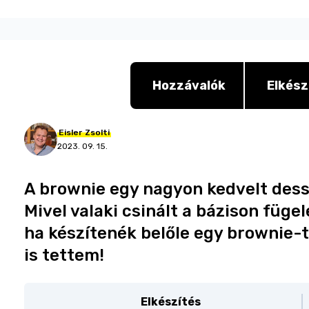
Hozzávalók
Elkész
Eisler
Zsolti
2023. 09. 15.
A brownie egy nagyon kedvelt dessz
Mivel valaki csinált a bázison füge
ha készítenék belőle egy brownie-
is tettem!
Elkészítés