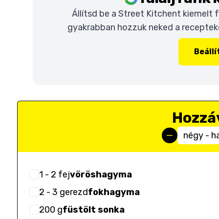
Állítsd be a Street Kitchent kiemelt
gyakrabban hozzuk neked a recepteket
Beáll
Hozzá
négy - h
1
- 2
fej
vöröshagyma
2
- 3
gerezd
fokhagyma
200
g
füstölt sonka