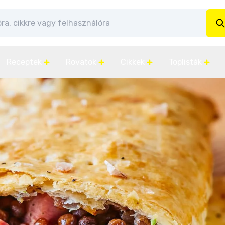
Receptek
Rovatok
Cikkek
Toplisták