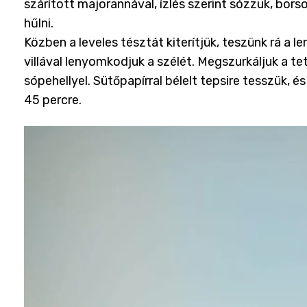
szárított majorannával, ízlés szerint sózzuk, bors
hűlni.
Közben a leveles tésztát kiterítjük, teszünk rá a l
villával lenyomkodjuk a szélét. Megszurkáljuk a tet
sópehellyel. Sütőpapírral bélelt tepsire tesszük, 
45 percre.