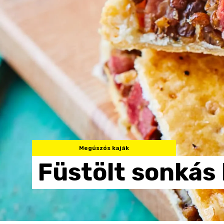
Megúszós kaják
Füstölt
sonkás