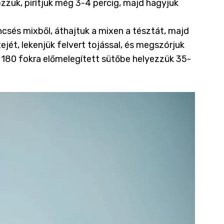
ozzuk, pirítjuk még 3-4 percig, majd hagyjuk
encsés mixből, áthajtuk a mixen a tésztát, majd
ejét, lekenjük felvert tojással, és megszórjuk
és 180 fokra előmelegített sütőbe helyezzük 35-