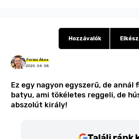
Hozzávalók
Elkész
Forási
Ákos
2020. 04. 08.
Ez egy nagyon egyszerű, de annál 
batyu, ami tökéletes reggeli, de h
abszolút király!
Találj ránk