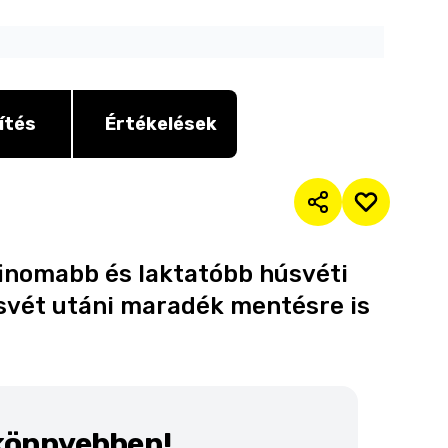
ítés
Értékelések
finomabb és laktatóbb húsvéti
úsvét utáni maradék mentésre is
 könnyebben!