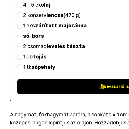
4
- 5
ek
olaj
2
konzerv
lencse
(
470 g
)
1
ek
szárított majoránna
só, bors
2
csomag
leveles tészta
1
db
tojás
1
tk
sópehely
Bevásárlóli
A hagymát, fokhagymát apróra, a sonkát 1 x 1 cm-
közepes lángon lepirítjuk az olajon. Hozzádobjuk 