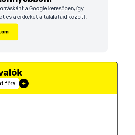
 forrásként a Google keresőben, így
 és a cikkeket a találataid között.
ítom
valók
at főre