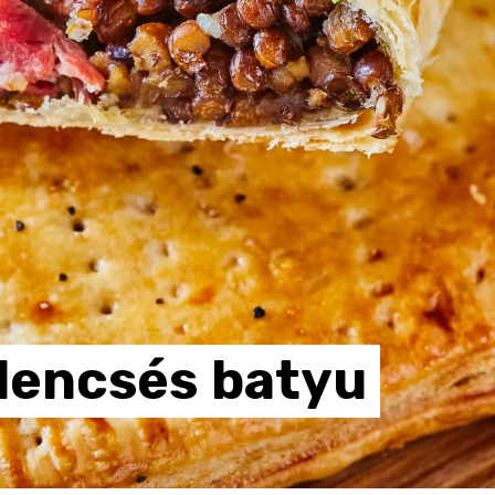
lencsés
batyu