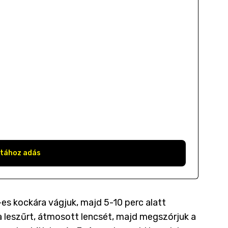
stához adás
es kockára vágjuk, majd 5-10 perc alatt
a leszűrt, átmosott lencsét, majd megszórjuk a