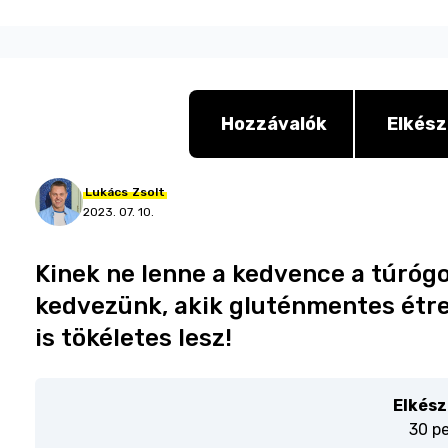
Hozzávalók
Elkész
Lukács
Zsolt
2023. 07. 10.
Kinek ne lenne a kedvence a túróg
kedvezünk, akik gluténmentes étre
is tökéletes lesz!
Elkész
30 p