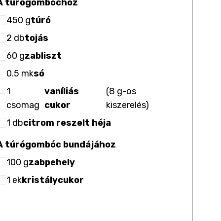
A túrógombóchoz
450
g
túró
2
db
tojás
60
g
zabliszt
0.5
mk
só
1
vaníliás
(
8 g-os
csomag
cukor
kiszerelés
)
1
db
citrom reszelt héja
A túrógombóc bundájához
100
g
zabpehely
1
ek
kristálycukor