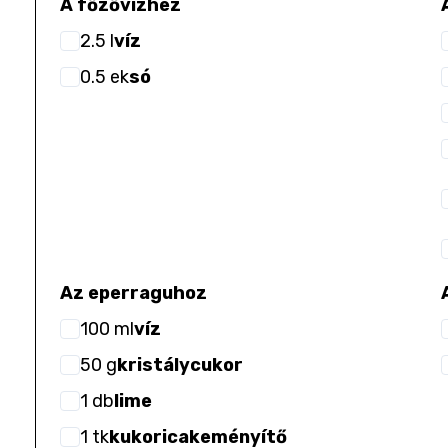
A főzővízhez
2.5
l
víz
0.5
ek
só
Az eperraguhoz
100
ml
víz
50
g
kristálycukor
1
db
lime
1
tk
kukoricakeményítő