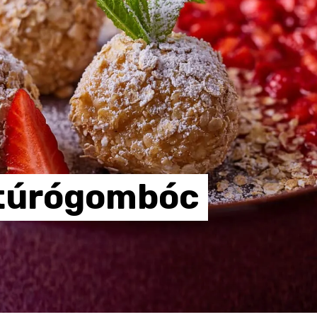
túrógombóc