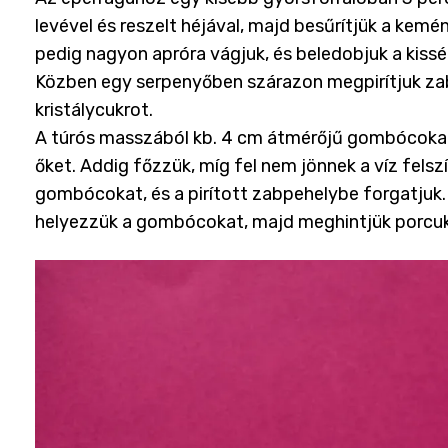
levével és reszelt héjával, majd besűrítjük a kemé
pedig nagyon apróra vágjuk, és beledobjuk a kissé
Közben egy serpenyőben szárazon megpirítjuk zab
kristálycukrot.
A túrós masszából kb. 4 cm átmérőjű gombócokat 
őket. Addig főzzük, míg fel nem jönnek a víz felsz
gombócokat, és a pirított zabpehelybe forgatjuk.
helyezzük a gombócokat, majd meghintjük porcuko