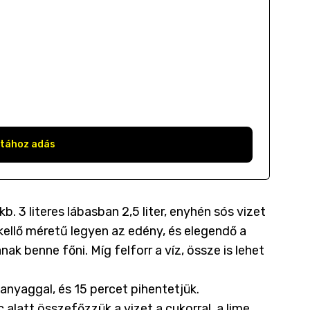
stához adás
 3 literes lábasban 2,5 liter, enyhén sós vizet
kellő méretű legyen az edény, és elegendő a
 benne főni. Míg felforr a víz, össze is lehet
panyaggal, és 15 percet pihentetjük.
alatt összefőzzük a vizet a cukorral, a lime