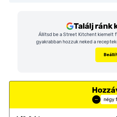
Találj ránk
Állítsd be a Street Kitchent kiemelt
gyakrabban hozzuk neked a recepteket
Beáll
Hozzá
négy 