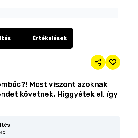
ítés
Értékelések
ombóc?! Most viszont azoknak
ndet követnek. Higgyétek el, így
ítés
erc