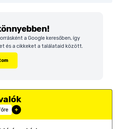
 könnyebben!
 forrásként a Google keresőben, így
 és a cikkeket a találataid között.
ítom
valók
főre