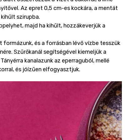
nyítővel. Az epret 0,5 cm-es kockára, a mentát
 kihűlt szirupba.
pelyhet, majd ha kihűlt, hozzákeverjük a
formázunk, és a forrásban lévő vízbe tesszük
ínére. Szűrőkanál segítségével kiemeljük a
 Tányérra kanalazunk az eperraguból, mellé
rral, és jóízűen elfogyasztjuk.