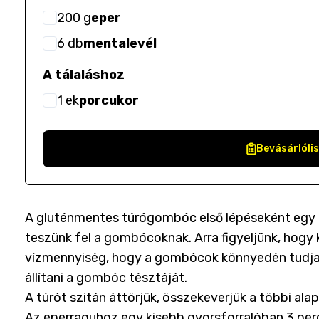
200
g
eper
6
db
mentalevél
A tálaláshoz
1
ek
porcukor
Bevásárlóli
A gluténmentes túrógombóc első lépéseként egy kb.
teszünk fel a gombócoknak. Arra figyeljünk, hogy 
vízmennyiség, hogy a gombócok könnyedén tudjanak
állítani a gombóc tésztáját.
A túrót szitán áttörjük, összekeverjük a többi ala
Az eperraguhoz egy kisebb gyorsforralóban 3 perc 