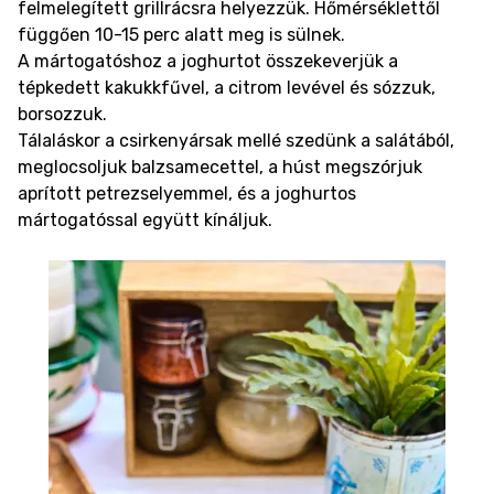
felmelegített grillrácsra helyezzük. Hőmérséklettől
függően 10-15 perc alatt meg is sülnek.
A mártogatóshoz a joghurtot összekeverjük a
tépkedett kakukkfűvel, a citrom levével és sózzuk,
borsozzuk.
Tálaláskor a csirkenyársak mellé szedünk a salátából,
meglocsoljuk balzsamecettel, a húst megszórjuk
aprított petrezselyemmel, és a joghurtos
mártogatóssal együtt kínáljuk.