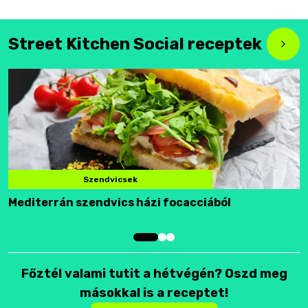
Street Kitchen Social receptek
Szendvicsek
Mediterrán szendvics házi focacciából
F
Főztél valami tutit a hétvégén? Oszd meg
másokkal is a receptet!