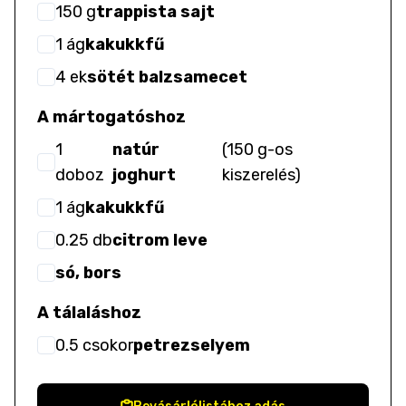
150
g
trappista sajt
1
ág
kakukkfű
4
ek
sötét balzsamecet
A mártogatóshoz
1
natúr
(
150 g-os
doboz
joghurt
kiszerelés
)
1
ág
kakukkfű
0.25
db
citrom leve
só, bors
A tálaláshoz
0.5
csokor
petrezselyem