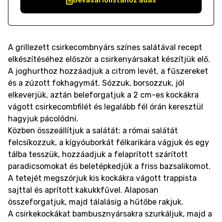
Bevásárlólistához adás
A grillezett csirkecombnyárs színes salátával recept
elkészítéséhez először a csirkenyársakat készítjük elő.
A joghurthoz hozzáadjuk a citrom levét, a fűszereket
és a zúzott fokhagymát. Sózzuk, borsozzuk, jól
elkeverjük, aztán beleforgatjuk a 2 cm-es kockákra
vágott csirkecombfilét és legalább fél órán keresztül
hagyjuk pácolódni.
Közben összeállítjuk a salátát: a római salátát
felcsíkozzuk, a kígyóuborkát félkarikára vágjuk és egy
tálba tesszük, hozzáadjuk a felaprított szárított
paradicsomokat és beletépkedjük a friss bazsalikomot.
A tetejét megszórjuk kis kockákra vágott trappista
sajttal és aprított kakukkfűvel. Alaposan
összeforgatjuk, majd tálalásig a hűtőbe rakjuk.
A csirkekockákat bambusznyársakra szurkáljuk, majd a