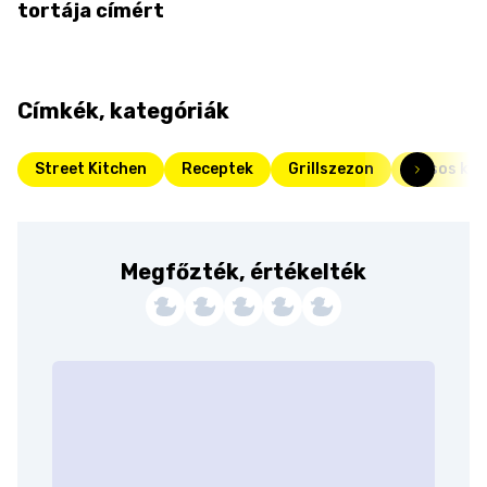
tortája címért
Címkék, kategóriák
Street Kitchen
Receptek
Grillszezon
Húsos kaj
Megfőzték, értékelték