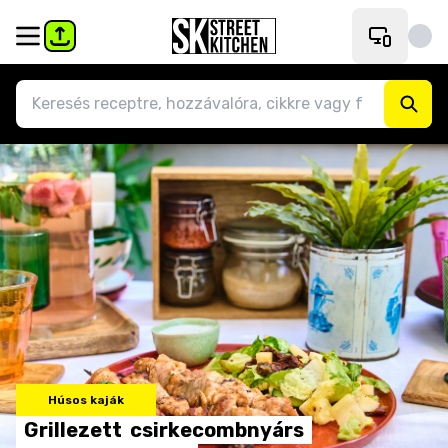
Húsos kaják
Grillezett
csirkecombnyárs