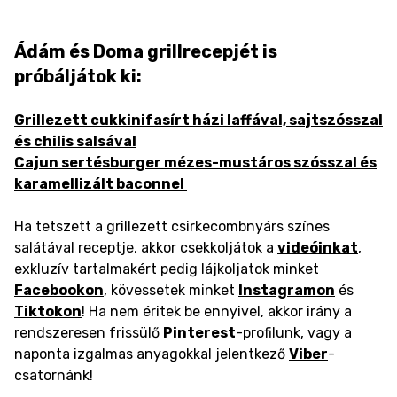
Ádám és Doma grillrecepjét is
próbáljátok ki:
Grillezett cukkinifasírt házi laffával, sajtszósszal
és chilis salsával
Cajun sertésburger mézes-mustáros szósszal és
karamellizált baconnel
Ha tetszett a grillezett csirkecombnyárs színes
salátával receptje, akkor csekkoljátok a
videóinkat
,
exkluzív tartalmakért pedig lájkoljatok minket
Facebookon
, kövessetek minket
Instagramon
és
Tiktokon
! Ha nem éritek be ennyivel, akkor irány a
rendszeresen frissülő
Pinterest
-profilunk, vagy a
naponta izgalmas anyagokkal jelentkező
Viber
-
csatornánk!