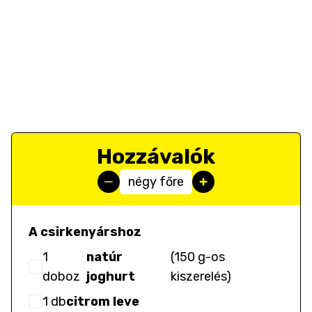
Hozzávalók
négy főre
A csirkenyárshoz
1
natúr
(
150 g-os
doboz
joghurt
kiszerelés
)
1
db
citrom leve