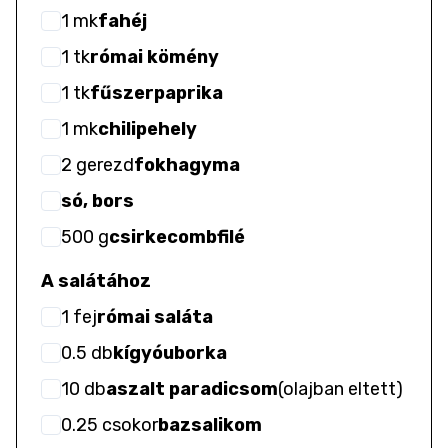
1
mk
fahéj
1
tk
római kömény
1
tk
fűszerpaprika
1
mk
chilipehely
2
gerezd
fokhagyma
só, bors
500
g
csirkecombfilé
A salátához
1
fej
római saláta
0.5
db
kígyóuborka
10
db
aszalt paradicsom
(
olajban eltett
)
0.25
csokor
bazsalikom