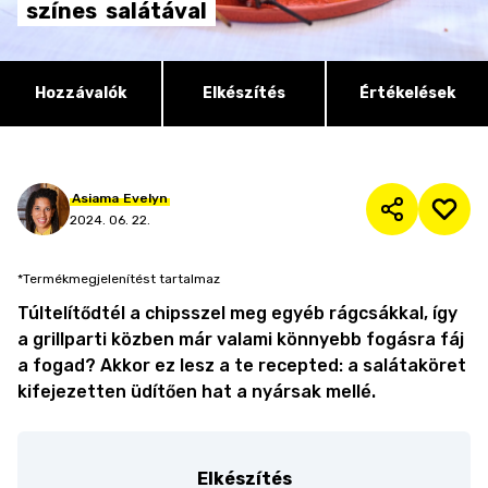
színes
salátával
Hozzávalók
Elkészítés
Értékelések
Asiama
Evelyn
2024. 06. 22.
*Termékmegjelenítést tartalmaz
Túltelítődtél a chipsszel meg egyéb rágcsákkal, így
a grillparti közben már valami könnyebb fogásra fáj
a fogad? Akkor ez lesz a te recepted: a salátaköret
kifejezetten üdítően hat a nyársak mellé.
Elkészítés