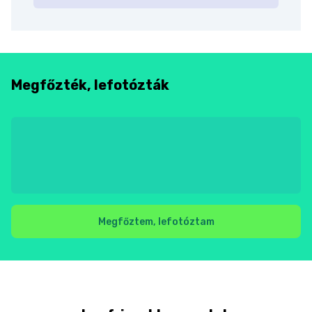
Megfőzték, lefotózták
Megfőztem, lefotóztam