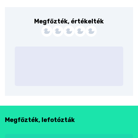
Megfőzték, értékelték
Megfőzték, lefotózták