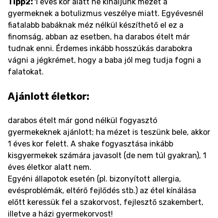
Tipp2:
1 éves kor alatt ne kínáljunk mézet a
gyermeknek a botulizmus veszélye miatt. Egyévesnél
fiatalabb babáknak méz nélkül készíthető el ez a
finomság, abban az esetben, ha darabos ételt már
tudnak enni. Érdemes inkább hosszúkás darabokra
vágni a jégkrémet, hogy a baba jól meg tudja fogni a
falatokat.
Ajánlott életkor:
darabos ételt már gond nélkül fogyasztó
gyermekeknek ajánlott; ha mézet is teszünk bele, akkor
1 éves kor felett. A shake fogyasztása inkább
kisgyermekek számára javasolt (de nem túl gyakran), 1
éves életkor alatt nem.
Egyéni állapotok esetén (pl. bizonyított allergia,
evésproblémák, eltérő fejlődés stb.) az étel kínálása
előtt keressük fel a szakorvost, fejlesztő szakembert,
illetve a házi gyermekorvost!