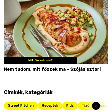
Mit főzzek ma?
Nem tudom, mit főzzek ma – Szójás sztori
Címkék, kategóriák
Street Kitchen
Receptek
Kids
Tízórai és uzson