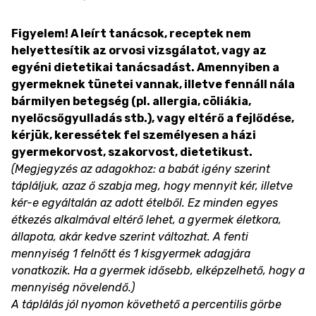
Figyelem! A leírt tanácsok, receptek nem
helyettesítik az orvosi vizsgálatot, vagy az
egyéni dietetikai tanácsadást. Amennyiben a
gyermeknek tünetei vannak, illetve fennáll nála
bármilyen betegség (pl. allergia, cöliákia,
nyelőcsőgyulladás stb.), vagy eltérő a fejlődése,
kérjük, keressétek fel személyesen a házi
gyermekorvost, szakorvost, dietetikust.
(Megjegyzés az adagokhoz: a babát igény szerint
tápláljuk, azaz ő szabja meg, hogy mennyit kér, illetve
kér-e egyáltalán az adott ételből. Ez minden egyes
étkezés alkalmával eltérő lehet, a gyermek életkora,
állapota, akár kedve szerint változhat. A fenti
mennyiség 1 felnőtt és 1 kisgyermek adagjára
vonatkozik. Ha a gyermek idősebb, elképzelhető, hogy a
mennyiség növelendő.)
A táplálás jól nyomon követhető a percentilis görbe