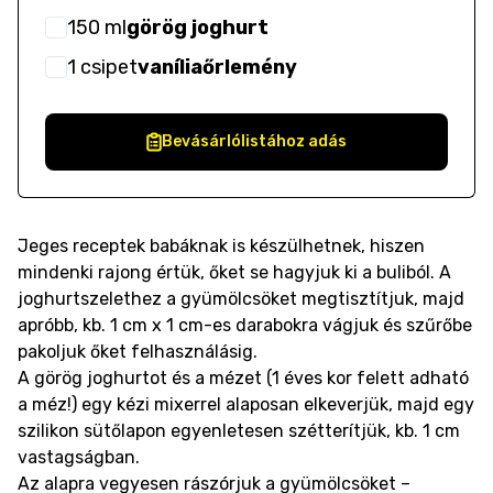
150
ml
görög joghurt
1
csipet
vaníliaőrlemény
Bevásárlólistához adás
Jeges receptek babáknak is készülhetnek, hiszen
mindenki rajong értük, őket se hagyjuk ki a buliból. A
joghurtszelethez a gyümölcsöket megtisztítjuk, majd
apróbb, kb. 1 cm x 1 cm-es darabokra vágjuk és szűrőbe
pakoljuk őket felhasználásig.
A görög joghurtot és a mézet (1 éves kor felett adható
a méz!) egy kézi mixerrel alaposan elkeverjük, majd egy
szilikon sütőlapon egyenletesen szétterítjük, kb. 1 cm
vastagságban.
Az alapra vegyesen rászórjuk a gyümölcsöket –