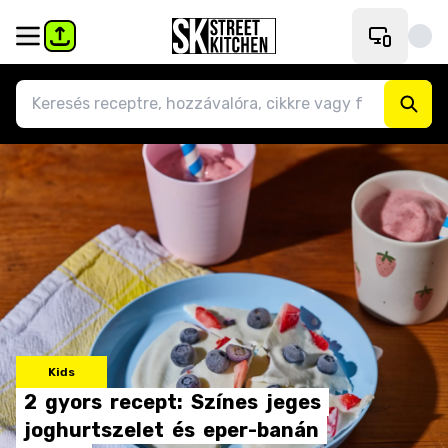
Kids
2
gyors
recept:
Színes
jeges
joghurtszelet
és
eper-banán