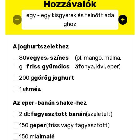
Hozzávalók
egy - egy kisgyerek és felnőtt ada
ghoz
A joghurtszelethez
80
vegyes, színes
(
pl. mangó, málna,
g
friss gyümölcs
áfonya, kivi, eper
)
200
g
görög joghurt
1
ek
méz
Az eper-banán shake-hez
2
db
fagyasztott banán
(
szeletelt
)
150
g
eper
(
friss vagy fagyasztott
)
150
ml
almalé