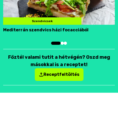
Szendvicsek
Mediterrán szendvics házi focacciából
F
Főztél valami tutit a hétvégén? Oszd meg
másokkal is a receptet!
Receptfeltöltés