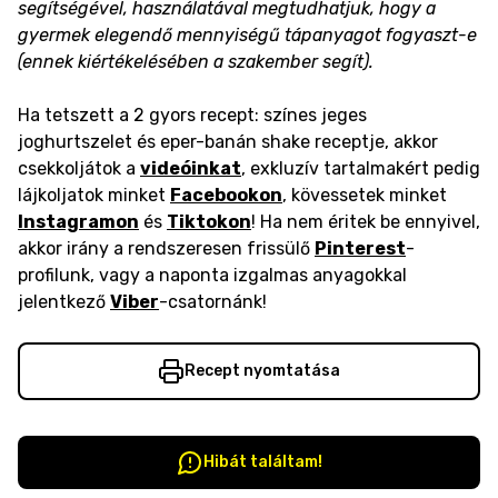
segítségével, használatával megtudhatjuk, hogy a
gyermek elegendő mennyiségű tápanyagot fogyaszt-e
(ennek kiértékelésében a szakember segít).
Ha tetszett a 2 gyors recept: színes jeges
joghurtszelet és eper-banán shake receptje, akkor
csekkoljátok a
videóinkat
, exkluzív tartalmakért pedig
lájkoljatok minket
Facebookon
, kövessetek minket
Instagramon
és
Tiktokon
! Ha nem éritek be ennyivel,
akkor irány a rendszeresen frissülő
Pinterest
-
profilunk, vagy a naponta izgalmas anyagokkal
jelentkező
Viber
-csatornánk!
Recept nyomtatása
Hibát találtam!