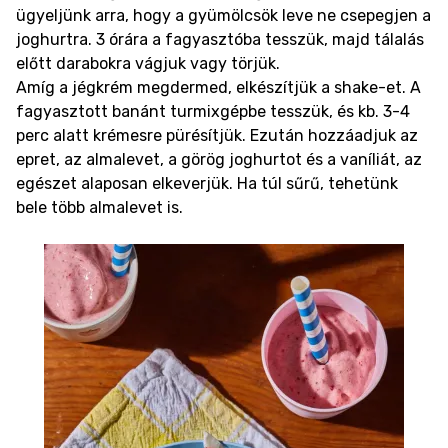
ügyeljünk arra, hogy a gyümölcsök leve ne csepegjen a
joghurtra. 3 órára a fagyasztóba tesszük, majd tálalás
előtt darabokra vágjuk vagy törjük.
Amíg a jégkrém megdermed, elkészítjük a shake-et. A
fagyasztott banánt turmixgépbe tesszük, és kb. 3-4
perc alatt krémesre pürésítjük. Ezután hozzáadjuk az
epret, az almalevet, a görög joghurtot és a vaníliát, az
egészet alaposan elkeverjük. Ha túl sűrű, tehetünk
bele több almalevet is.