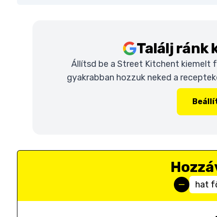
Találj ránk
Állítsd be a Street Kitchent kiemelt
gyakrabban hozzuk neked a recepteket
Beáll
Hozzá
hat f