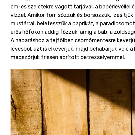
cm-es szeletekre vágott tarjával, a babérlevéllel 
vízzel. Amikor forr, sózzuk és borsozzuk, ízesítjü
mustárral, beletesszük a paprikát, a paradicsomot
erős hőfokon addig főzzük, amíg a bab, a zöldség
A habaráshoz a tejfölben csomómentesre keverjük
levesből, azt is elkeverjük, majd behabarjuk vele a 
megszórjuk frissen aprított petrezselyemmel.