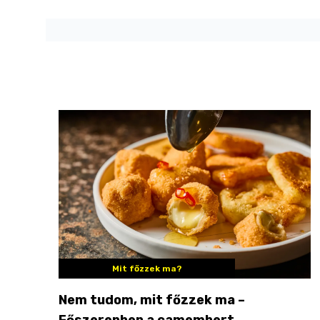
Mit főzzek ma?
Nem tudom, mit főzzek ma –
Főszerepben a camembert