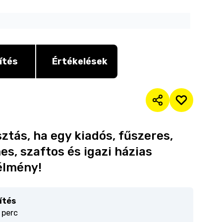
ítés
Értékelések
ztás, ha egy kiadós, fűszeres,
s, szaftos és igazi házias
 élmény!
ítés
 perc