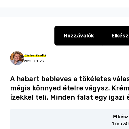
Hozzávalók
Elkész
Eisler
Zsolti
2025. 01. 23.
A habart bableves a tökéletes válas
mégis könnyed ételre vágysz. Kréme
ízekkel teli. Minden falat egy igazi
Elkész
1 óra 30