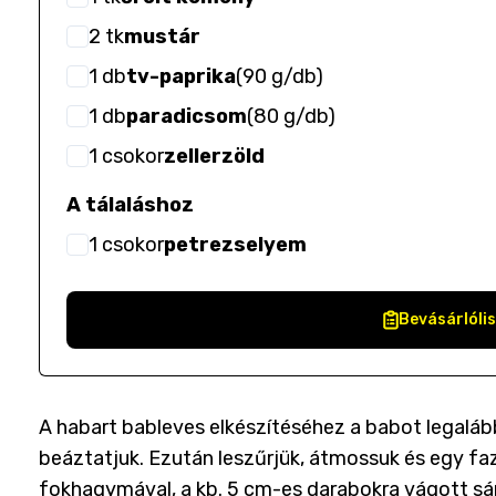
2
tk
mustár
1
db
tv-paprika
(
90 g/db
)
1
db
paradicsom
(
80 g/db
)
1
csokor
zellerzöld
A tálaláshoz
1
csokor
petrezselyem
Bevásárlóli
A habart bableves elkészítéséhez a babot legalább
beáztatjuk. Ezután leszűrjük, átmossuk és egy f
fokhagymával, a kb. 5 cm-es darabokra vágott sárga