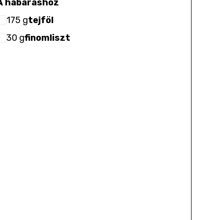
A habaráshoz
175
g
tejföl
30
g
finomliszt