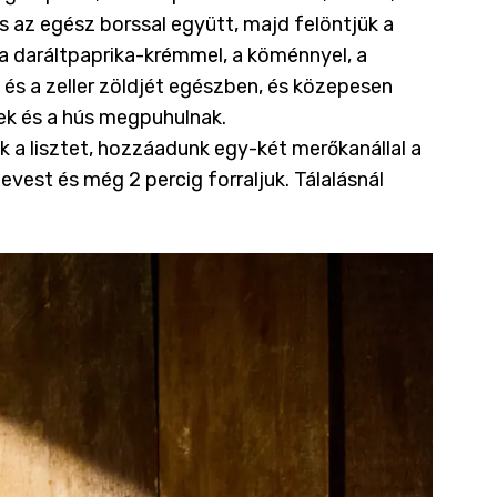
és az egész borssal együtt, majd felöntjük a
k a daráltpaprika-krémmel, a köménnyel, a
 és a zeller zöldjét egészben, és közepesen
ek és a hús megpuhulnak.
 a lisztet, hozzáadunk egy-két merőkanállal a
levest és még 2 percig forraljuk. Tálalásnál