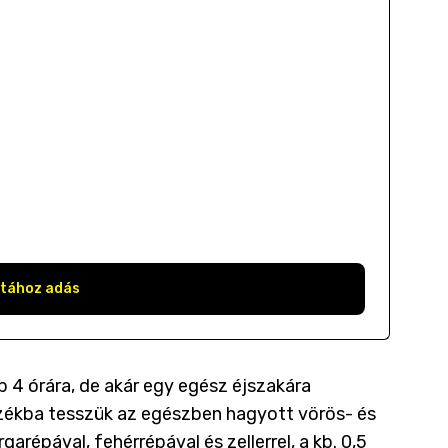
stához adás
 4 órára, de akár egy egész éjszakára
azékba tesszük az egészben hagyott vörös- és
répával, fehérrépával és zellerrel, a kb. 0,5