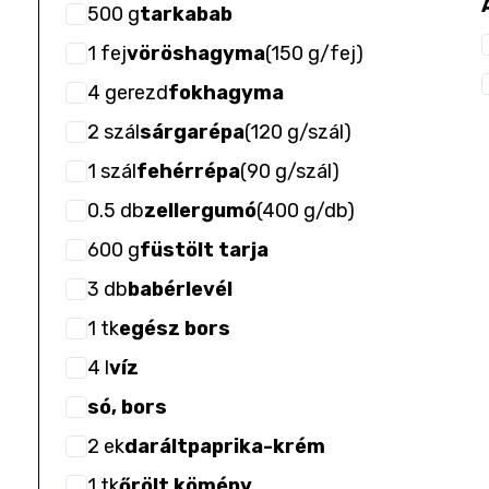
500
g
tarkabab
1
fej
vöröshagyma
(
150 g/fej
)
4
gerezd
fokhagyma
2
szál
sárgarépa
(
120 g/szál
)
1
szál
fehérrépa
(
90 g/szál
)
0.5
db
zellergumó
(
400 g/db
)
600
g
füstölt tarja
3
db
babérlevél
1
tk
egész bors
4
l
víz
só, bors
2
ek
daráltpaprika-krém
1
tk
őrölt kömény