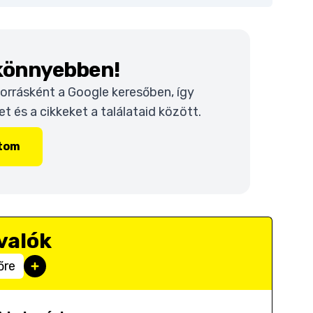
 könnyebben!
 forrásként a Google keresőben, így
 és a cikkeket a találataid között.
ítom
valók
őre