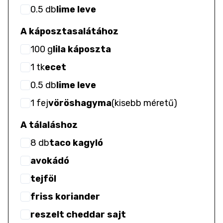
0.5
db
lime leve
A káposztasalátához
100
g
lila káposzta
1
tk
ecet
0.5
db
lime leve
1
fej
vöröshagyma
(
kisebb méretű
)
A tálaláshoz
8
db
taco kagyló
avokádó
tejföl
friss koriander
reszelt cheddar sajt