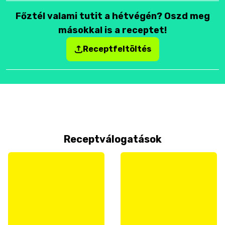
Főztél valami tutit a hétvégén? Oszd meg
másokkal is a receptet!
Receptfeltöltés
Receptválogatások