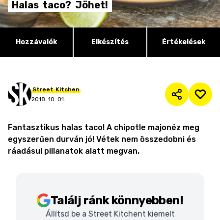
Halas
taco?
Jöhet!
Hozzávalók
Elkészítés
Értékelések
Street
Kitchen
2018. 10. 01.
Fantasztikus halas taco! A chipotle majonéz meg
egyszerűen durván jó! Vétek nem összedobni és
ráadásul pillanatok alatt megvan.
Találj ránk könnyebben!
Állítsd be a Street Kitchent kiemelt