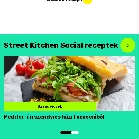
Street Kitchen Social receptek
Szendvicsek
Mediterrán szendvics házi focacciából
F