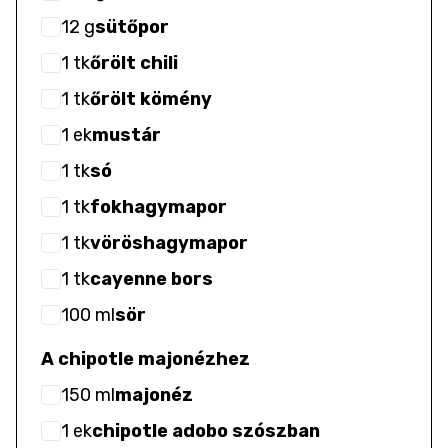
12
g
sütőpor
1
tk
őrölt chili
1
tk
őrölt kömény
1
ek
mustár
1
tk
só
1
tk
fokhagymapor
1
tk
vöröshagymapor
1
tk
cayenne bors
100
ml
sör
A chipotle majonézhez
150
ml
majonéz
1
ek
chipotle adobo szószban