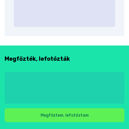
Megfőzték, lefotózták
Megfőztem, lefotóztam