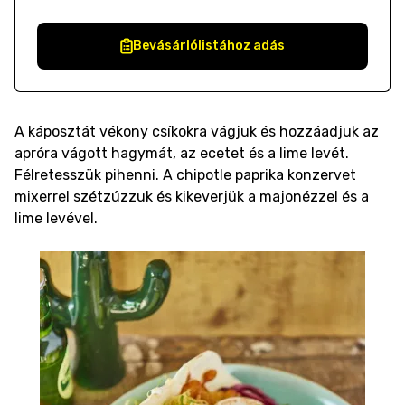
Bevásárlólistához adás
A káposztát vékony csíkokra vágjuk és hozzáadjuk az
apróra vágott hagymát, az ecetet és a lime levét.
Félretesszük pihenni. A chipotle paprika konzervet
mixerrel szétzúzzuk és kikeverjük a majonézzel és a
lime levével.