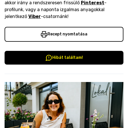
akkor irány a rendszeresen frissülő
Pinterest
-
profilunk, vagy a naponta izgalmas anyagokkal
jelentkező
Viber
-csatornánk!
Recept nyomtatása
Hibát találtam!