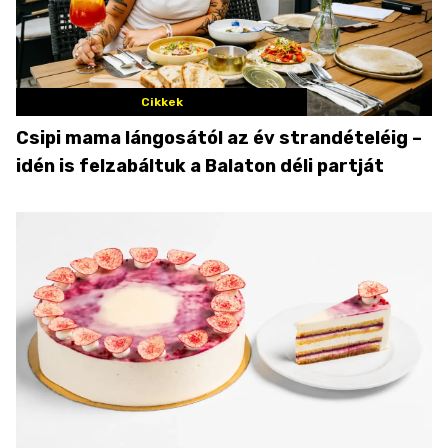
Cikkek
Csipi mama lángosától az év strandételéig –
idén is felzabáltuk a Balaton déli partját