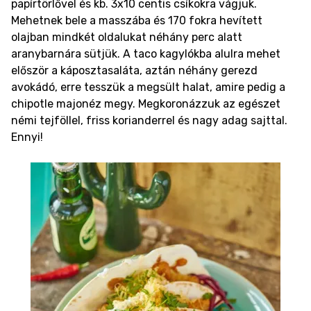
papírtörlővel és kb. 3x10 centis csíkokra vágjuk.
Mehetnek bele a masszába és 170 fokra hevített
olajban mindkét oldalukat néhány perc alatt
aranybarnára sütjük.
A taco kagylókba alulra mehet
először a káposztasaláta, aztán néhány gerezd
avokádó, erre tesszük a megsült halat, amire pedig a
chipotle majonéz megy. Megkoronázzuk az egészet
némi tejföllel, friss korianderrel és nagy adag sajttal.
Ennyi!