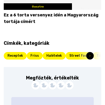
Gasztro
Ez a 6 torta versenyez idén a Magyarország
tortája címért
Címkék, kategóriák
Receptek
Friss
Halételek
Street food
Tőke
Megfőzték, értékelték