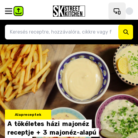
Alapreceptek
A
tökéletes
házi
majonéz
receptje
+
3
majonéz-alapú