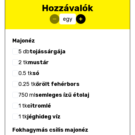
Hozzávalók
egy
Majonéz
5
db
tojássárgája
2
tk
mustár
0.5
tk
só
0.25
tk
őrölt fehérbors
750
ml
semleges ízű étolaj
1
tk
citromlé
1
tk
jéghideg víz
Fokhagymás csilis majonéz