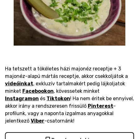
Ha tetszett a tökéletes házi majonéz receptje + 3
majonéz-alapú mártás receptje, akkor csekkoljátok a
videóinkat
, exkluzív tartalmakért pedig lájkoljatok
minket
Facebookon
, kövessetek minket
Instagramon
és
Tiktokon
! Ha nem éritek be ennyivel,
akkor irány a rendszeresen frissülő
Pinterest
-
profilunk, vagy a naponta izgalmas anyagokkal
jelentkező
Viber
-csatornánk!