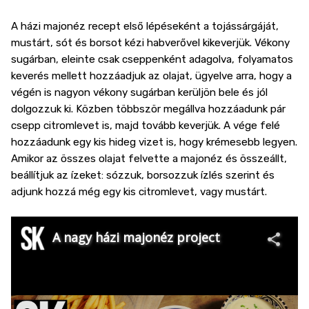
A házi majonéz recept első lépéseként a tojássárgáját,
mustárt, sót és borsot kézi habverővel kikeverjük. Vékony
sugárban, eleinte csak cseppenként adagolva, folyamatos
keverés mellett hozzáadjuk az olajat, ügyelve arra, hogy a
végén is nagyon vékony sugárban kerüljön bele és jól
dolgozzuk ki. Közben többször megállva hozzáadunk pár
csepp citromlevet is, majd tovább keverjük. A vége felé
hozzáadunk egy kis hideg vizet is, hogy krémesebb legyen.
Amikor az összes olajat felvette a majonéz és összeállt,
beállítjuk az ízeket: sózzuk, borsozzuk ízlés szerint és
adjunk hozzá még egy kis citromlevet, vagy mustárt.