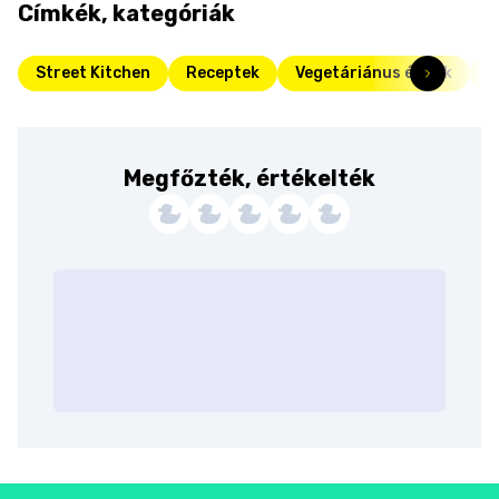
Címkék, kategóriák
Street Kitchen
Receptek
Vegetáriánus ételek
F
Megfőzték, értékelték