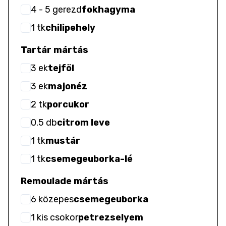
4
- 5
gerezd
fokhagyma
1
tk
chilipehely
Tartár mártás
3
ek
tejföl
3
ek
majonéz
2
tk
porcukor
0.5
db
citrom leve
1
tk
mustár
1
tk
csemegeuborka-lé
Remoulade mártás
6
közepes
csemegeuborka
1
kis csokor
petrezselyem