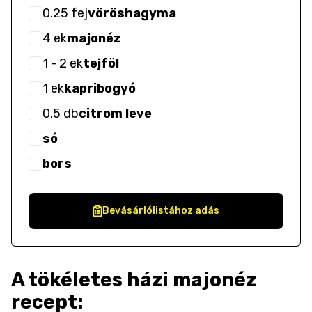
0.25
fej
vöröshagyma
4
ek
majonéz
1
- 2
ek
tejföl
1
ek
kapribogyó
0.5
db
citrom leve
só
bors
Bevásárlólistához adás
A tökéletes házi majonéz
recept: