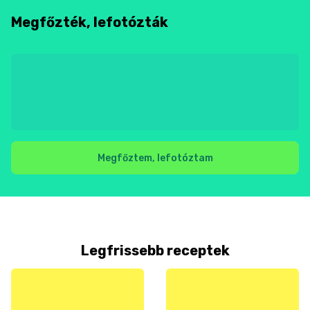
Megfőzték, lefotózták
Megfőztem, lefotóztam
Legfrissebb receptek