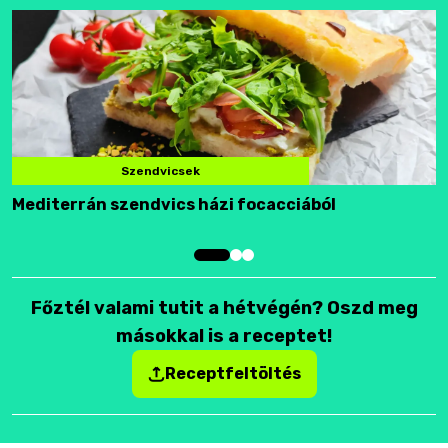
Szendvicsek
Mediterrán szendvics házi focacciából
F
Főztél valami tutit a hétvégén? Oszd meg
másokkal is a receptet!
Receptfeltöltés