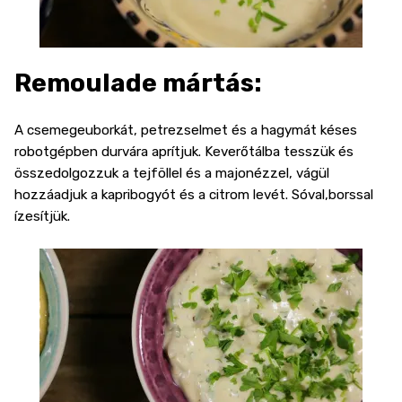
Remoulade mártás:
A csemegeuborkát, petrezselmet és a hagymát késes
robotgépben durvára aprítjuk. Keverőtálba tesszük és
összedolgozzuk a tejföllel és a majonézzel, vágül
hozzáadjuk a kapribogyót és a citrom levét. Sóval,borssal
ízesítjük.