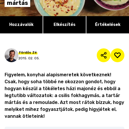
mártás
Hozzávalók
Elkészítés
Értékelések
Fördős
Zé
2015. 02. 05.
Figyelem, konyhai alapismeretek következnek!
Csak, hogy soha többé ne okozzon gondot, hogy
hogyan készül a tökéletes házi majonéz és ebből a
legtutibb változatok: a csilis fokhagymás, a tartár
mártás és a remoulade. Azt most rátok bízzuk, hogy
melyiket mihez fogyasztjátok, pedig higyjétek el,
vannak ötleteink!