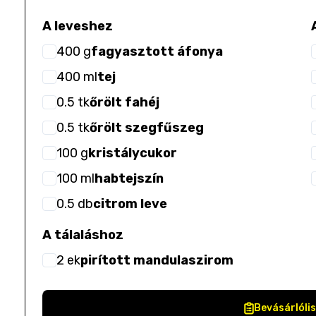
A leveshez
400
g
fagyasztott áfonya
400
ml
tej
0.5
tk
őrölt fahéj
0.5
tk
őrölt szegfűszeg
100
g
kristálycukor
100
ml
habtejszín
0.5
db
citrom leve
A tálaláshoz
2
ek
pirított mandulaszirom
Bevásárlóli