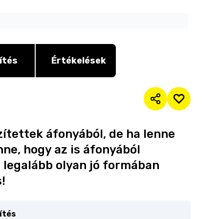
ítés
Értékelések
ítettek áfonyából, de ha lenne
ne, hogy az is áfonyából
 legalább olyan jó formában
!
ítés