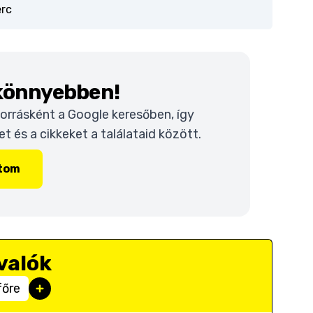
erc
 könnyebben!
 forrásként a Google keresőben, így
 és a cikkeket a találataid között.
ítom
valók
főre