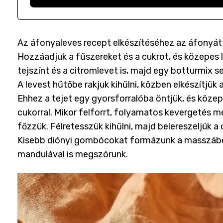
Az áfonyaleves recept elkészítéséhez az áfonyát e
Hozzáadjuk a fűszereket és a cukrot, és közepes 
tejszínt és a citromlevet is, majd egy botturmix s
A levest hűtőbe rakjuk kihűlni, közben elkészítjü
Ehhez a tejet egy gyorsforralóba öntjük, és közepes
cukorral. Mikor felforrt, folyamatos kevergetés m
főzzük. Félretesszük kihűlni, majd belereszeljük a
Kisebb diónyi gombócokat formázunk a masszából, 
mandulával is megszórunk.