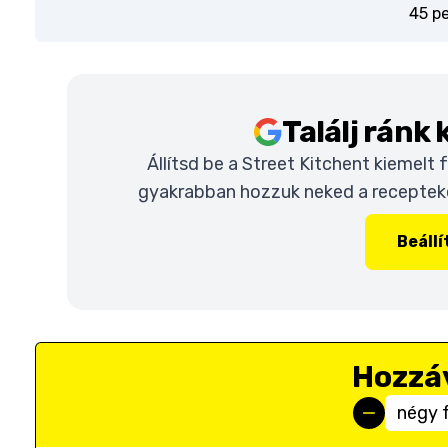
45 p
Találj ránk
Állítsd be a Street Kitchent kiemelt
gyakrabban hozzuk neked a recepteket
Beáll
Hozzá
négy 