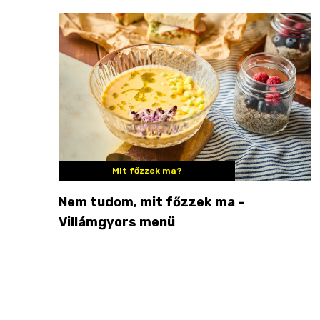
Mit főzzek ma?
Nem tudom, mit főzzek ma –
Villámgyors menü