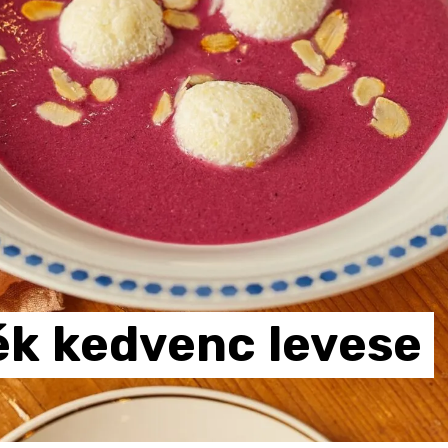
ék
kedvenc
levese