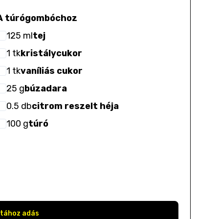
A túrógombóchoz
125
ml
tej
1
tk
kristálycukor
1
tk
vaníliás cukor
25
g
búzadara
0.5
db
citrom reszelt héja
100
g
túró
stához adás