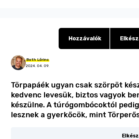
Hozzávalók
Elkész
Both
Lőrinc
2024. 04. 09.
Törpapáék ugyan csak szörpöt kész
kedvenc levesük, biztos vagyok ben
készülne. A túrógombócoktól pedig
lesznek a gyerkőcök, mint Törperős
Elkész