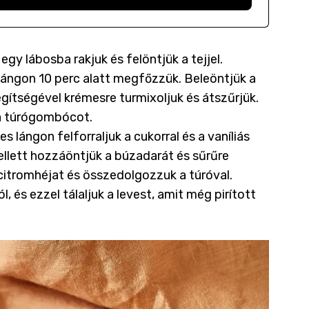
gy lábosba rakjuk és felöntjük a tejjel.
lángon 10 perc alatt megfőzzük. Beleöntjük a
egítségével krémesre turmixoljuk és átszűrjük.
k a túrógombócot.
 lángon felforraljuk a cukorral és a vaníliás
ellett hozzáöntjük a búzadarát és sűrűre
 citromhéjat és összedolgozzuk a túróval.
és ezzel tálaljuk a levest, amit még pirított