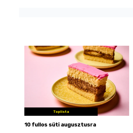
Toplista
10 fullos süti augusztusra