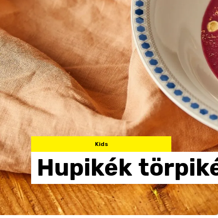
Kids
Hupikék
törpik