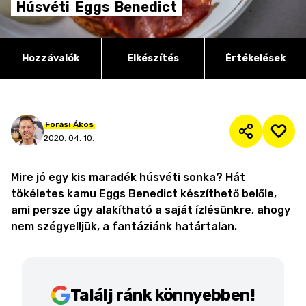
Húsvéti
Eggs
Benedict
Hozzávalók
Elkészítés
Értékelések
Forási
Ákos
2020. 04. 10.
Mire jó egy kis maradék húsvéti sonka? Hát
tökéletes kamu Eggs Benedict készíthető belőle,
ami persze úgy alakítható a saját ízlésünkre, ahogy
nem szégyelljük, a fantáziánk határtalan.
Találj ránk könnyebben!