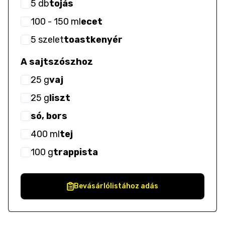
5
db
tojás
100
- 150
ml
ecet
5
szelet
toastkenyér
A sajtszószhoz
25
g
vaj
25
g
liszt
só, bors
400
ml
tej
100
g
trappista
Bevásárlólistához adás