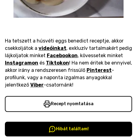
Ha tetszett a húsvéti eggs benedict receptje, akkor
csekkoljátok a
videóinkat
, exkluzív tartalmakért pedig
lájkoljatok minket
Facebookon
, kövessetek minket
Instagramon
és
Tiktokon
! Ha nem éritek be ennyivel,
akkor irány a rendszeresen frissülő
Pinterest
-
profilunk, vagy a naponta izgalmas anyagokkal
jelentkező
Viber
-csatornánk!
Recept nyomtatása
Hibát találtam!