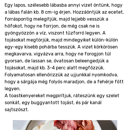
Egy lapos, szélesebb lábasba annyi vizet öntünk, hogy
a lábas falán kb. 8 cm-ig érjen. Hozzáöntjük az ecetet,
forráspontig melegítjük, majd lejjebb vesszük a
hőfokot, hogy ne forrjon, de még csak ne is
gyöngyözzön a víz, viszont tűzforró legyen. A
tojásokat megtörjük, majd mindegyiket külön-külön
egy-egy kisebb pohárba tesszük. A vizet körkörösen
megkavarva, vigyázva arra, hogy ne forogjon túl
gyorsan, de lassan se, óvatosan beleengedjük a
tojásokat, majd kb. 3-4 perc alatt megfőzzük.
Folyamatosan ellenőrizzük az ujjunkkal nyomkodva,
hogy a sárgája még folyós maradjon, de a fehérje főtt
legyen.
A toastkenyereket megpirítjuk, ráteszünk egy szelet
sonkát, egy buggyantott tojást, és pár kanál
sajtszószt.