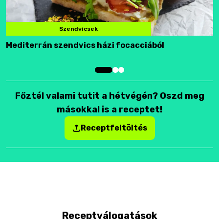
Szendvicsek
Mediterrán szendvics házi focacciából
F
Főztél valami tutit a hétvégén? Oszd meg
másokkal is a receptet!
Receptfeltöltés
Receptválogatások