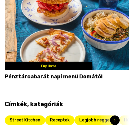
Toplista
Pénztárcabarát napi menü Domától
Címkék, kategóriák
Street Kitchen
Receptek
Legjobb reggelik
Húsv