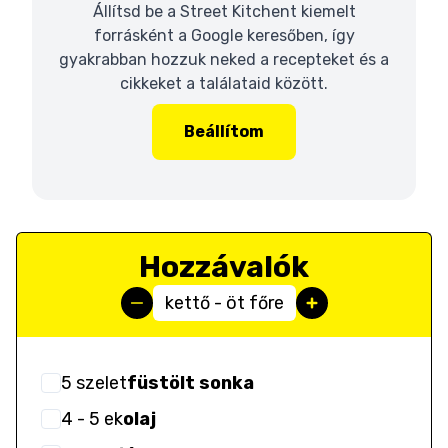
Állítsd be a Street Kitchent kiemelt
forrásként a Google keresőben, így
gyakrabban hozzuk neked a recepteket és a
cikkeket a találataid között.
Beállítom
Hozzávalók
kettő - öt főre
5
szelet
füstölt sonka
4
- 5
ek
olaj