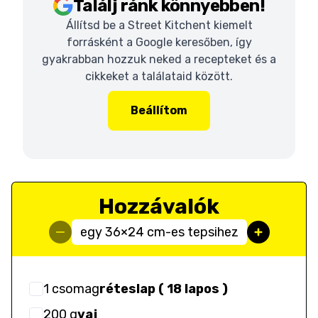
Találj ránk könnyebben!
Állítsd be a Street Kitchent kiemelt
forrásként a Google keresőben, így
gyakrabban hozzuk neked a recepteket és a
cikkeket a találataid között.
Beállítom
Hozzávalók
egy 36×24 cm-es tepsihez
1
csomag
réteslap ( 18 lapos )
200
g
vaj