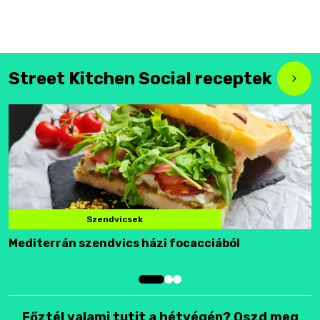
Street Kitchen Social receptek
Szendvicsek
Mediterrán szendvics házi focacciából
F
Főztél valami tutit a hétvégén? Oszd meg