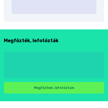
Megfőzték, lefotózták
Megfőztem, lefotóztam