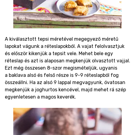
A kiválasztott tepsi méretével megegyező méretű
lapokat vágunk a réteslapokból. A vajat felolvasztjuk
és először kikenjük a tepsit vele. Mehet bele egy
réteslap és azt is alaposan megkenjük olvasztott vajjal.
Ezt még összesen 8-szor megismételjük, ugyanis
a baklava alsó és felső része is 9-9 réteslapból fog
összeállni. Ha az alsó 9 lappal megvagyunk, óvatosan
megkenjük a joghurtos kencével, majd mehet rá szép
egyenletesen a magos keverék.