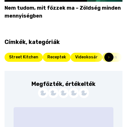
Nem tudom, mit főzzek ma – Zöldség minden
mennyiségben
Címkék, kategóriák
Street Kitchen
Receptek
Videokosár
Friss
Megfőzték, értékelték