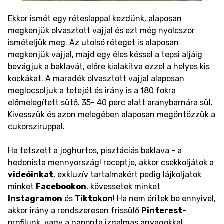
Ekkor ismét egy réteslappal kezdünk, alaposan
megkenjük olvasztott vajjal és ezt még nyolcszor
ismételjük meg. Az utolsó réteget is alaposan
megkenjük vajjal, majd egy éles késsel a tepsi aljáig
bevágjuk a baklavát, előre kialakítva ezzel a helyes kis
kockákat. A maradék olvasztott vajjal alaposan
meglocsoljuk a tetejét és irány is a 180 fokra
előmelegített sütő. 35- 40 perc alatt aranybarnára sül.
Kivesszük és azon melegében alaposan megöntözzük a
cukorsziruppal.
Ha tetszett a joghurtos, pisztáciás baklava - a
hedonista mennyország! receptje, akkor csekkoljátok a
videóinkat
, exkluzív tartalmakért pedig lájkoljatok
minket
Facebookon
, kövessetek minket
Instagramon
és
Tiktokon
! Ha nem éritek be ennyivel,
akkor irány a rendszeresen frissülő
Pinterest
-
profilunk, vagy a naponta izgalmas anyagokkal