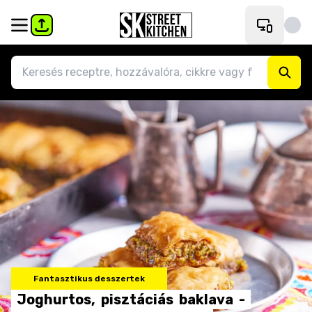
Fantasztikus desszertek
Joghurtos,
pisztáciás
baklava
-