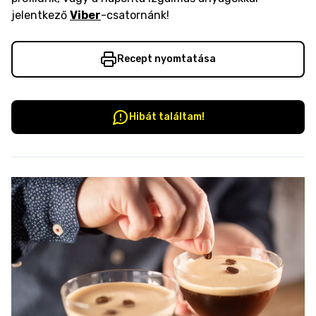
jelentkező
Viber
-csatornánk!
Recept nyomtatása
Hibát találtam!