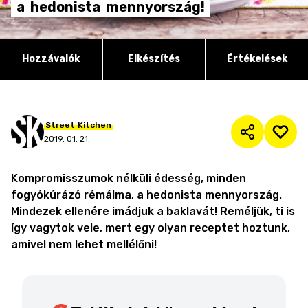
a
hedonista
mennyország!
Hozzávalók
Elkészítés
Értékelések
Street
Kitchen
2019. 01. 21.
Kompromisszumok nélküli édesség, minden
fogyókúrázó rémálma, a hedonista mennyország.
Mindezek ellenére imádjuk a baklavát! Reméljük, ti is
így vagytok vele, mert egy olyan receptet hoztunk,
amivel nem lehet mellélőni!