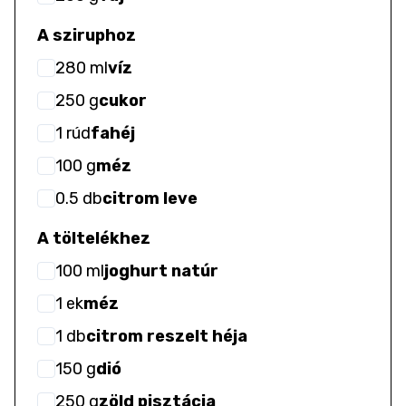
A sziruphoz
280
ml
víz
250
g
cukor
1
rúd
fahéj
100
g
méz
0.5
db
citrom leve
A töltelékhez
100
ml
joghurt natúr
1
ek
méz
1
db
citrom reszelt héja
150
g
dió
250
g
zöld pisztácia