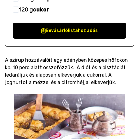
120
g
cukor
Bevásárlólistához adás
A szirup hozzávalóit egy edényben közepes hőfokon
kb. 10 perc alatt összefőzzük. A diót és a pisztáciát
ledaráljuk és alaposan elkeverjük a cukorral. A
joghurtot a mézzel és a citromhéjjal elkeverjük.