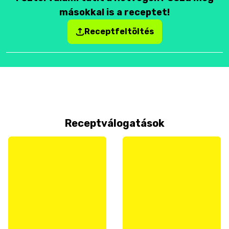
másokkal is a receptet!
Receptfeltöltés
Receptválogatások