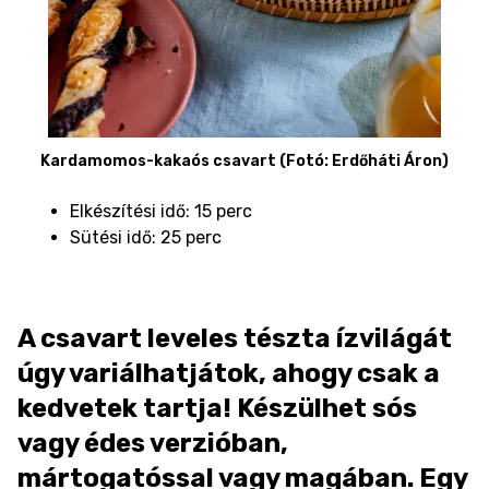
Kardamomos-kakaós csavart (Fotó: Erdőháti Áron)
Elkészítési idő: 15 perc
Sütési idő: 25 perc
A csavart leveles tészta ízvilágát
úgy variálhatjátok, ahogy csak a
kedvetek tartja! Készülhet sós
vagy édes verzióban,
mártogatóssal vagy magában. Egy