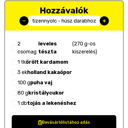
Hozzávalók
tizennyolc - húsz darabhoz
2
leveles
(
270 g-os
csomag
tészta
kiszerelés
)
1
tk
őrölt kardamom
3
ek
holland kakaópor
100
g
puha vaj
80
g
kristálycukor
1
db
tojás a lekenéshez
Bevásárlólistához adás