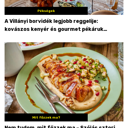
Pékségek
A Villányi borvidék legjobb reggelije:
kovászos kenyér és gourmet pékáruk
Palkonyán
Mit főzzek ma?
Nem tudom, mit főzzek ma – Szójás sztori