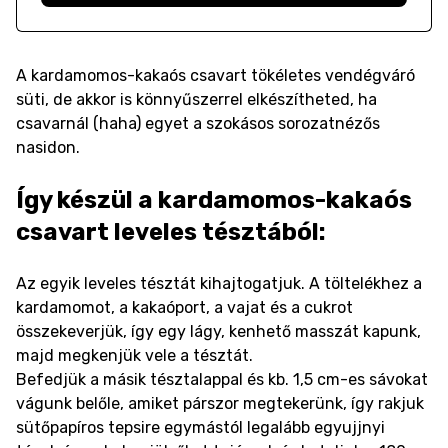
A kardamomos-kakaós csavart tökéletes vendégváró
süti, de akkor is könnyűszerrel elkészítheted, ha
csavarnál (haha) egyet a szokásos sorozatnézős
nasidon.
Így készül a kardamomos-kakaós
csavart leveles tésztából:
Az egyik leveles tésztát kihajtogatjuk. A töltelékhez a
kardamomot, a kakaóport, a vajat és a cukrot
összekeverjük, így egy lágy, kenhető masszát kapunk,
majd megkenjük vele a tésztát.
Befedjük a másik tésztalappal és kb. 1,5 cm-es sávokat
vágunk belőle, amiket párszor megtekerünk, így rakjuk
sütőpapíros tepsire egymástól legalább egyujjnyi