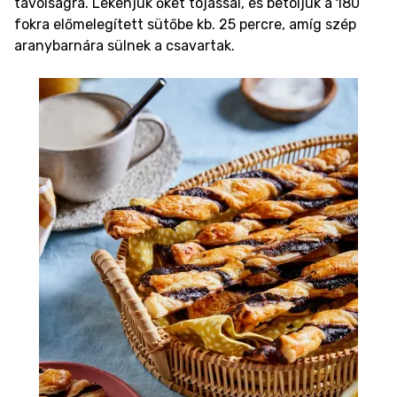
távolságra. Lekenjük őket tojással, és betoljuk a 180
fokra előmelegített sütőbe kb. 25 percre, amíg szép
aranybarnára sülnek a csavartak.