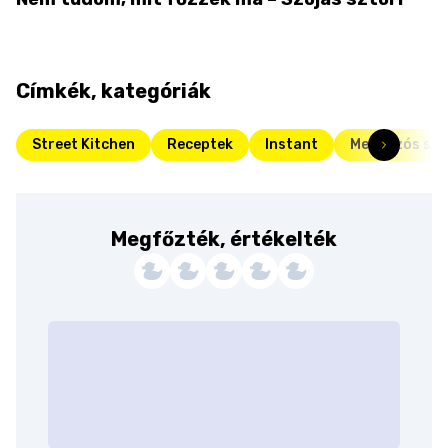
Címkék, kategóriák
Street Kitchen
Receptek
Instant
Megúszós süt
Megfőzték, értékelték