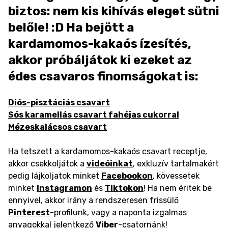
biztos: nem kis kihívás eleget sütni
belőle! :D Ha bejött a
kardamomos-kakaós ízesítés,
akkor próbáljátok ki ezeket az
édes csavaros finomságokat is:
Diós-pisztáciás csavart
Sós karamellás csavart fahéjas cukorral
Mézeskalácsos csavart
Ha tetszett a kardamomos-kakaós csavart receptje,
akkor csekkoljátok a
videóinkat
, exkluzív tartalmakért
pedig lájkoljatok minket
Facebookon
, kövessetek
minket
Instagramon
és
Tiktokon
! Ha nem éritek be
ennyivel, akkor irány a rendszeresen frissülő
Pinterest
-profilunk, vagy a naponta izgalmas
anyagokkal jelentkező
Viber
-csatornánk!