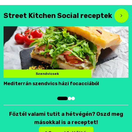
Street Kitchen Social receptek
Szendvicsek
Mediterrán szendvics házi focacciából
F
Főztél valami tutit a hétvégén? Oszd meg
másokkal is a receptet!