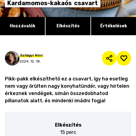
Kardamomos-kakaós
csavart
Hozzávalók
Elkészítés
Értékelések
Szilágyi
Nóri
2024. 12. 18.
Pikk-pakk elkészíthető ez a csavart, így ha esetleg
nem vagy őrülten nagy konyhatündér, vagy hirtelen
érkeznek vendégek, simán összedobhatod
pillanatok alatt, és mindenki imádni fogja!
Elkészítés
15 perc