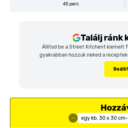
45 perc
Találj ránk
Állítsd be a Street Kitchent kiemelt
gyakrabban hozzuk neked a recepteket
Beáll
Hozzá
egy kb. 30 x 30 cm