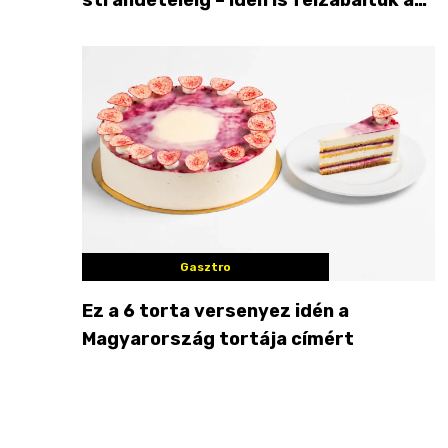
Balaton déli partját
Gasztro
Ez a 6 torta versenyez idén a
Magyarország tortája címért