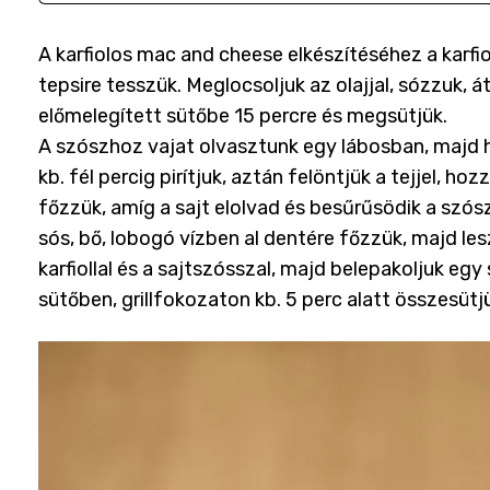
A karfiolos mac and cheese elkészítéséhez a karfio
tepsire tesszük. Meglocsoljuk az olajjal, sózzuk, 
előmelegített sütőbe 15 percre és megsütjük.
A szószhoz vajat olvasztunk egy lábosban, majd 
kb. fél percig pirítjuk, aztán felöntjük a tejjel, ho
főzzük, amíg a sajt elolvad és besűrűsödik a szós
sós, bő, lobogó vízben al dentére főzzük, majd les
karfiollal és a sajtszósszal, majd belepakoljuk e
sütőben, grillfokozaton kb. 5 perc alatt összesütj