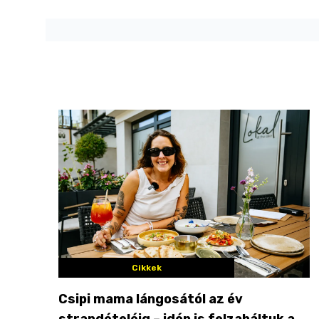
Cikkek
Csipi mama lángosától az év
strandételéig – idén is felzabáltuk a