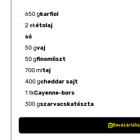
650
g
karfiol
2
ek
étolaj
só
50
g
vaj
50
g
finomliszt
700
ml
tej
400
g
cheddar sajt
1
tk
Cayenne-bors
300
g
szarvacskatészta
Bevásárlóli