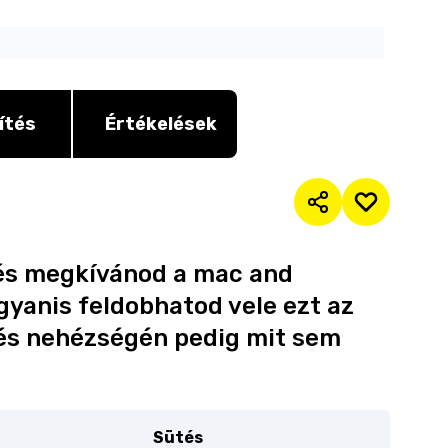
ítés
Értékelések
 és megkívánod a mac and
gyanis feldobhatod vele ezt az
tés nehézségén pedig mit sem
Sütés