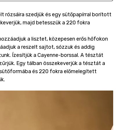
lt rózsáira szedjük és egy sütőpapírral borított
átkeverjük, majd betesszük a 220 fokra
hozzáadjuk a lisztet, közepesen erős hőfokon
zzáadjuk a reszelt sajtot, sózzuk és addig
zunk. Ízesítjük a Cayenne-borssal. A tésztát
zűrjük. Egy tálban összekeverjük a tésztát a
gy sütőformába és 220 fokra előmelegített
ük.