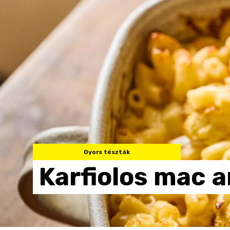
Gyors tészták
Karfiolos
mac
a