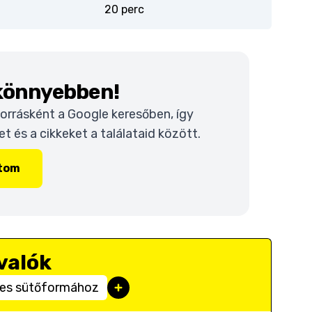
20 perc
 könnyebben!
 forrásként a Google keresőben, így
 és a cikkeket a találataid között.
ítom
valók
-es sütőformához