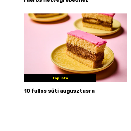
Toplista
10 fullos süti augusztusra