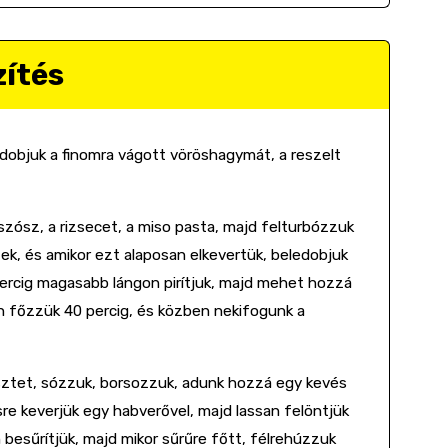
zítés
edobjuk a finomra vágott vöröshagymát, a reszelt
szósz, a rizsecet, a miso pasta, majd felturbózzuk
ek, és amikor ezt alaposan elkevertük, beledobjuk
4 percig magasabb lángon pirítjuk, majd mehet hozzá
n főzzük 40 percig, és közben nekifogunk a
lisztet, sózzuk, borsozzuk, adunk hozzá egy kevés
re keverjük egy habverővel, majd lassan felöntjük
 besűrítjük, majd mikor sűrűre főtt, félrehúzzuk