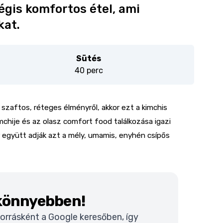
égis komfortos étel, ami
kat.
Sütés
40 perc
 szaftos, réteges élményről, akkor ezt a kimchis
imchije és az olasz comfort food találkozása igazi
er együtt adják azt a mély, umamis, enyhén csípős
 könnyebben!
 forrásként a Google keresőben, így