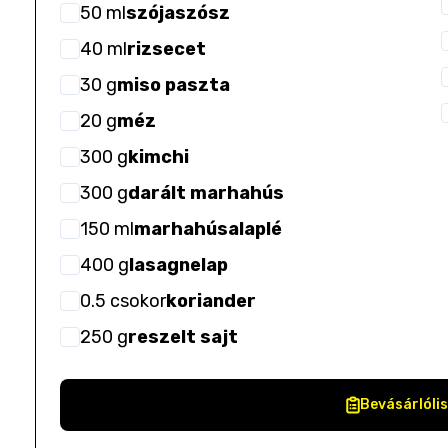
50
ml
szójaszósz
40
ml
rizsecet
30
g
miso paszta
20
g
méz
300
g
kimchi
300
g
darált marhahús
150
ml
marhahúsalaplé
400
g
lasagnelap
0.5
csokor
koriander
250
g
reszelt sajt
Bevásárlóli