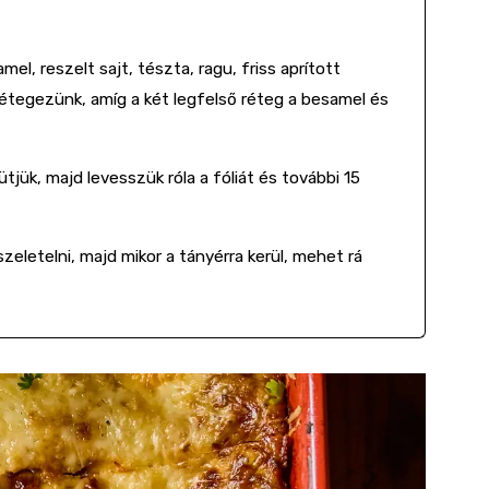
mel, reszelt sajt, tészta, ragu, friss aprított
rétegezünk, amíg a két legfelső réteg a besamel és
ütjük, majd levesszük róla a fóliát és további 15
szeletelni, majd mikor a tányérra kerül, mehet rá