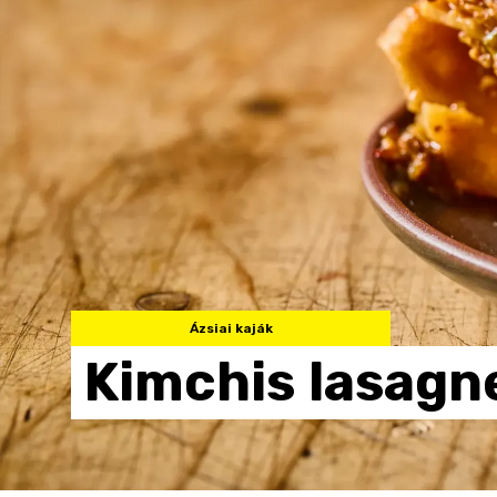
Ázsiai kaják
Kimchis
lasagn