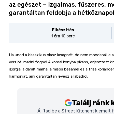
az egészet – izgalmas, fűszeres, m
garantáltan feldobja a hétköznapo
Elkészítés
1 óra 10 perc
Ha unod a klasszikus olasz lasagnét, de nem mondanál le a
verziót imádni fogod! A koreai konyha pikáns, erjesztett k
ízorgia: a darált marha, a misós besamel és a friss koriand
harmóniát, ami garantáltan levesz a lábadról.
Találj ránk
Állítsd be a Street Kitchent kiemelt