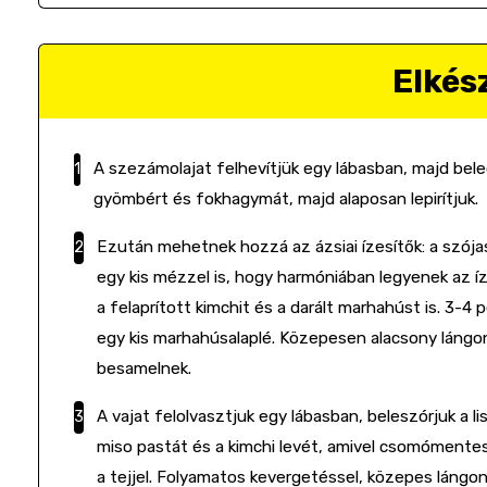
Elkés
A szezámolajat felhevítjük egy lábasban, majd bel
gyömbért és fokhagymát, majd alaposan lepirítjuk.
Ezután mehetnek hozzá az ázsiai ízesítők: a szója
egy kis mézzel is, hogy harmóniában legyenek az íz
a felaprított kimchit és a darált marhahúst is. 3-
egy kis marhahúsalaplé. Közepesen alacsony lángo
besamelnek.
A vajat felolvasztjuk egy lábasban, beleszórjuk a 
miso pastát és a kimchi levét, amivel csomómentes
a tejjel. Folyamatos kevergetéssel, közepes lángon