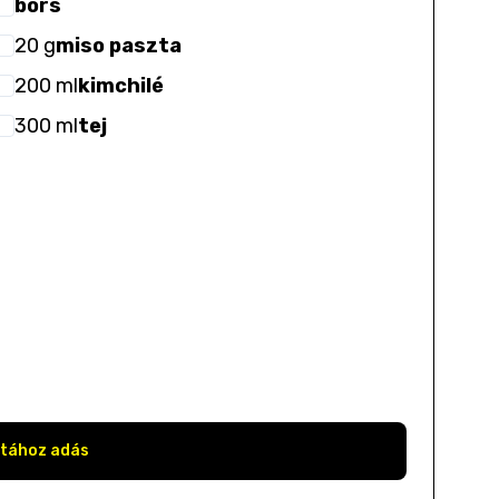
bors
20
g
miso paszta
200
ml
kimchilé
300
ml
tej
stához adás