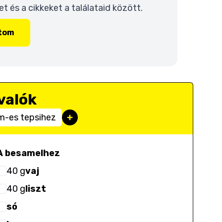
 és a cikkeket a találataid között.
ítom
valók
m-es tepsihez
A besamelhez
40
g
vaj
40
g
liszt
só