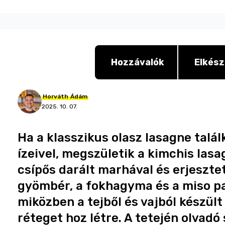
Hozzávalók
Elkész
Horváth
Ádám
2025. 10. 07.
Ha a klasszikus olasz lasagne talál
ízeivel, megszületik a kimchis las
csípős darált marhával és erjesztet
gyömbér, a fokhagyma és a miso p
miközben a tejből és vajból készül
réteget hoz létre. A tetején olvadó