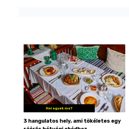
Hol egyek ma?
3 hangulatos hely, ami tökéletes egy
ráérős hétvégi ebédhez