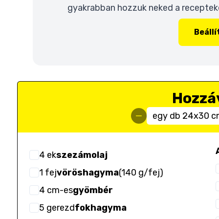
gyakrabban hozzuk neked a recepteket
Beáll
Hozzá
egy db 24x30 c
4
ek
szezámolaj
1
fej
vöröshagyma
(
140 g/fej
)
4
cm-es
gyömbér
5
gerezd
fokhagyma