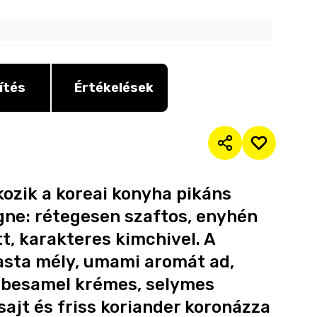
ítés
Értékelések
kozik a koreai konyha pikáns
agne: rétegesen szaftos, enyhén
t, karakteres kimchivel. A
asta mély, umami aromát ad,
t besamel krémes, selymes
 sajt és friss koriander koronázza