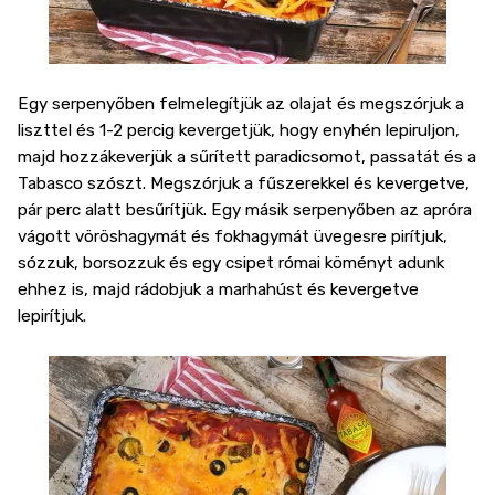
Egy serpenyőben felmelegítjük az olajat és megszórjuk a
liszttel és 1-2 percig kevergetjük, hogy enyhén lepiruljon,
majd hozzákeverjük a sűrített paradicsomot, passatát és a
Tabasco szószt. Megszórjuk a fűszerekkel és kevergetve,
pár perc alatt besűrítjük. Egy másik serpenyőben az apróra
vágott vöröshagymát és fokhagymát üvegesre pirítjuk,
sózzuk, borsozzuk és egy csipet római köményt adunk
ehhez is, majd rádobjuk a marhahúst és kevergetve
lepirítjuk.