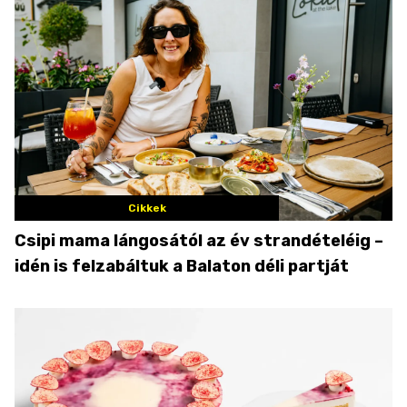
Cikkek
Csipi mama lángosától az év strandételéig –
idén is felzabáltuk a Balaton déli partját