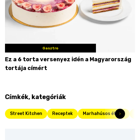
Gasztro
Ez a 6 torta versenyez idén a Magyarország
tortája címért
Címkék, kategóriák
Street Kitchen
Receptek
Marhahúsos ételek
Da