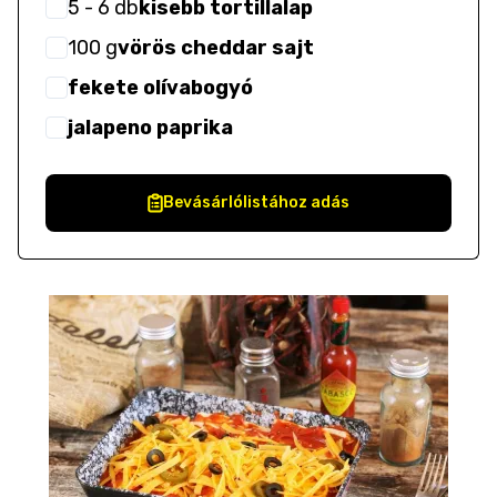
5
- 6
db
kisebb tortillalap
100
g
vörös cheddar sajt
fekete olívabogyó
jalapeno paprika
Bevásárlólistához adás