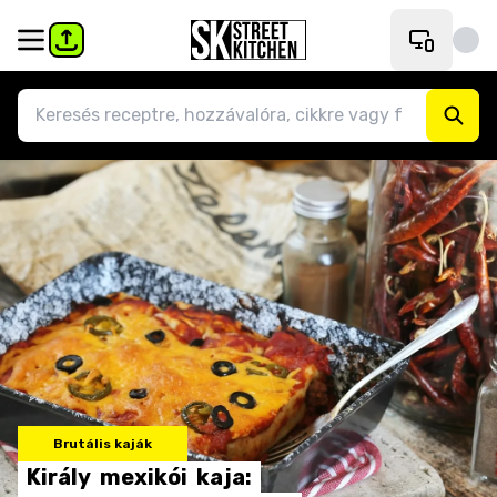
Brutális kaják
Király
mexikói
kaja: