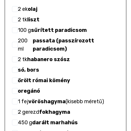
2
ek
olaj
2
tk
liszt
100
g
sűrített paradicsom
200
passata (passzírozott
ml
paradicsom)
2
tk
habanero szósz
só, bors
őrölt római kömény
oregánó
1
fej
vöröshagyma
(
kisebb méretű
)
2
gerezd
fokhagyma
450
g
darált marhahús