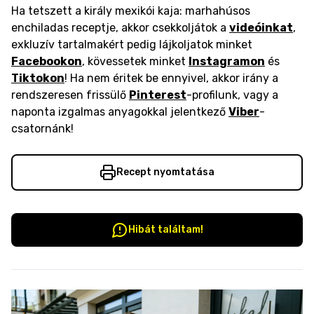
Ha tetszett a király mexikói kaja: marhahúsos
enchiladas receptje, akkor csekkoljátok a
videóinkat
,
exkluzív tartalmakért pedig lájkoljatok minket
Facebookon
, kövessetek minket
Instagramon
és
Tiktokon
! Ha nem éritek be ennyivel, akkor irány a
rendszeresen frissülő
Pinterest
-profilunk, vagy a
naponta izgalmas anyagokkal jelentkező
Viber
-
csatornánk!
Recept nyomtatása
Hibát találtam!