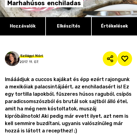
Marhahúsos
enchiladas
Hozzávalók
Elkészítés
Értékelések
Szilágyi
Nóri
2017. 11. 07.
Imááádjuk a cuccos kajákat és épp ezért rajongunk
a mexikóiak palacsintájáért, az enchiladasért is! Ez
egy tortilla lapokból, fűszeres húsos raguból, csípős
paradicsomszószból és brutál sok sajtból álló étel,
amit ha még nem kóstoltatok, muszáj
kipróbálnotok! Aki pedig már evett ilyet, azt nem is
kell semmire buzdítani, ugyanis valószínűleg már
hozzá is látott a recepthez! ;)