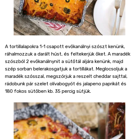
A tortillalapokra 1-1 csapott evőkanálnyi szószt kenünk,
ráhalmozzuk a darált húst, és feltekerjük őket. A maradék
szószból 2 evőkanálnynit a sütőtál aljára kenünk, majd
szép sorban belerakosgatjuk a tortillákat. Meglocsoljuk a
maradék szósszal, megszórjuk a reszelt cheddar sajttal,
rádobunk pár szelet olívabogyót és jalapeno paprikát és
180 fokos sütőben kb. 35 percig sütjük.