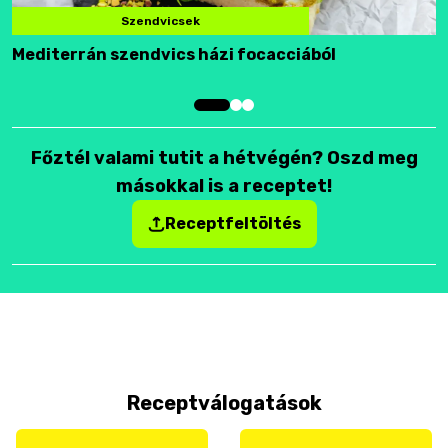
Szendvicsek
Mediterrán szendvics házi focacciából
F
Főztél valami tutit a hétvégén? Oszd meg
másokkal is a receptet!
Receptfeltöltés
Receptválogatások