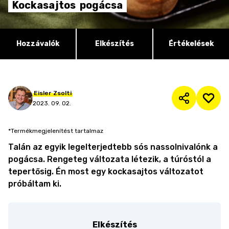
Kockasajtos
pogácsa
Hozzávalók
Elkészítés
Értékelések
Eisler
Zsolti
2023. 09. 02.
*Termékmegjelenítést tartalmaz
Talán az egyik legelterjedtebb sós nassolnivalónk a
pogácsa. Rengeteg változata létezik, a túróstól a
tepertősig. Én most egy kockasajtos változatot
próbáltam ki.
Elkészítés