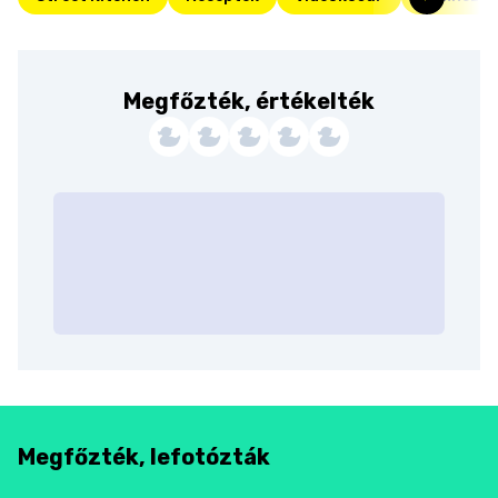
Megfőzték, értékelték
Megfőzték, lefotózták