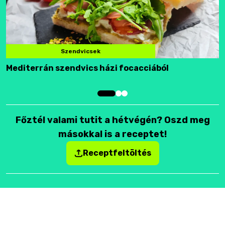
Szendvicsek
Mediterrán szendvics házi focacciából
F
Főztél valami tutit a hétvégén? Oszd meg
másokkal is a receptet!
Receptfeltöltés