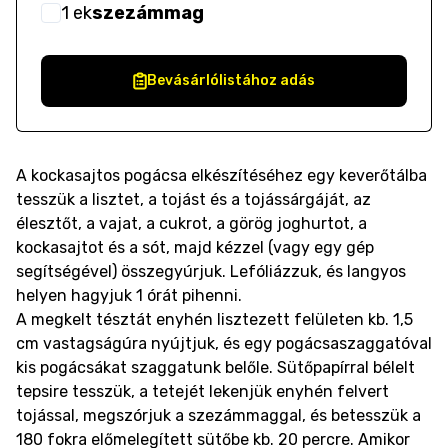
1
ek
szezámmag
Bevásárlólistához adás
A kockasajtos pogácsa elkészítéséhez egy keverőtálba
tesszük a lisztet, a tojást és a tojássárgáját, az
élesztőt, a vajat, a cukrot, a görög joghurtot, a
kockasajtot és a sót, majd kézzel (vagy egy gép
segítségével) összegyúrjuk. Lefóliázzuk, és langyos
helyen hagyjuk 1 órát pihenni.
A megkelt tésztát enyhén lisztezett felületen kb. 1,5
cm vastagságúra nyújtjuk, és egy pogácsaszaggatóval
kis pogácsákat szaggatunk belőle. Sütőpapírral bélelt
tepsire tesszük, a tetejét lekenjük enyhén felvert
tojással, megszórjuk a szezámmaggal, és betesszük a
180 fokra előmelegített sütőbe kb. 20 percre. Amikor