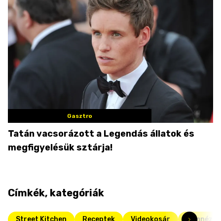
Gasztro
Tatán vacsorázott a Legendás állatok és
megfigyelésük sztárja!
Címkék, kategóriák
Street Kitchen
Receptek
Videokosár
Filmnézős