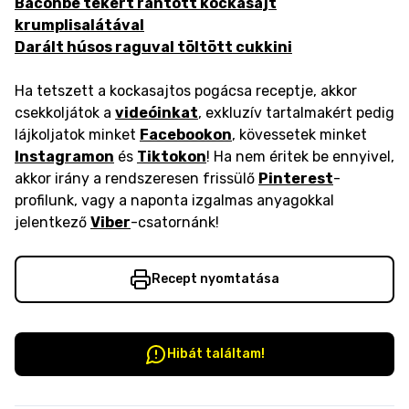
Baconbe tekert rántott kockasajt
krumplisalátával
Darált húsos raguval töltött cukkini
Ha tetszett a kockasajtos pogácsa receptje, akkor
csekkoljátok a
videóinkat
, exkluzív tartalmakért pedig
lájkoljatok minket
Facebookon
, kövessetek minket
Instagramon
és
Tiktokon
! Ha nem éritek be ennyivel,
akkor irány a rendszeresen frissülő
Pinterest
-
profilunk, vagy a naponta izgalmas anyagokkal
jelentkező
Viber
-csatornánk!
Recept nyomtatása
Hibát találtam!