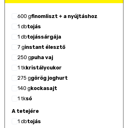
600
g
finomliszt + a nyújtáshoz
1
db
tojás
1
db
tojássárgája
7
g
instant élesztő
250
g
puha vaj
1
tk
kristálycukor
275
g
görög joghurt
140
g
kockasajt
1
tk
só
A tetejére
1
db
tojás