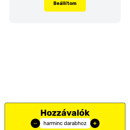
Beállítom
Hozzávalók
harminc darabhoz