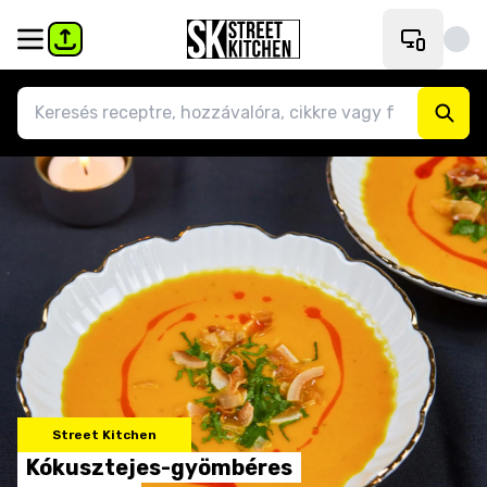
Street Kitchen
Kókusztejes-gyömbéres