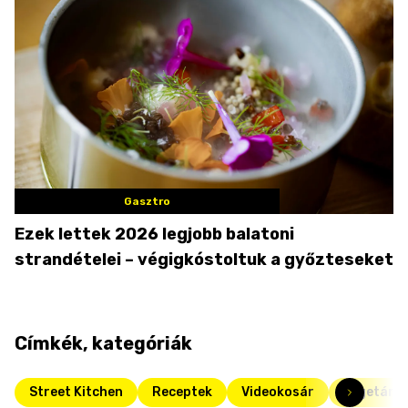
Gasztro
Ezek lettek 2026 legjobb balatoni
strandételei – végigkóstoltuk a győzteseket
Címkék, kategóriák
Street Kitchen
Receptek
Videokosár
Vegetáriá