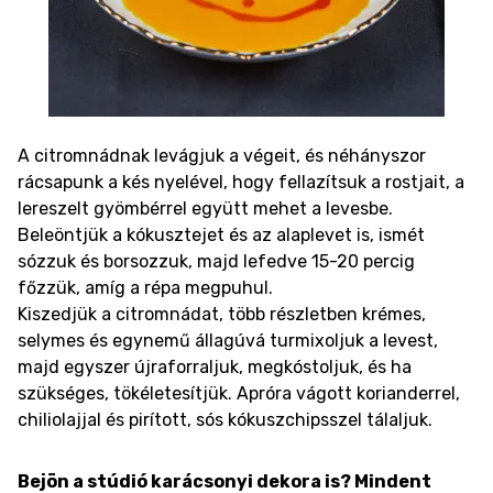
A citromnádnak levágjuk a végeit, és néhányszor
rácsapunk a kés nyelével, hogy fellazítsuk a rostjait, a
lereszelt gyömbérrel együtt mehet a levesbe.
Beleöntjük a kókusztejet és az alaplevet is, ismét
sózzuk és borsozzuk, majd lefedve 15-20 percig
főzzük, amíg a répa megpuhul.
Kiszedjük a citromnádat, több részletben krémes,
selymes és egynemű állagúvá turmixoljuk a levest,
majd egyszer újraforraljuk, megkóstoljuk, és ha
szükséges, tökéletesítjük. Apróra vágott korianderrel,
chiliolajjal és pirított, sós kókuszchipsszel tálaljuk.
Bejön a stúdió karácsonyi dekora is? Mindent