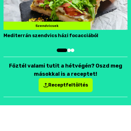
Szendvicsek
Mediterrán szendvics házi focacciából
F
Főztél valami tutit a hétvégén? Oszd meg
másokkal is a receptet!
Receptfeltöltés