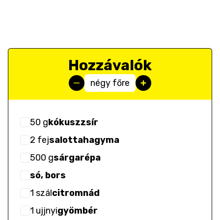
Hozzávalók
négy főre
50
g
kókuszzsír
2
fej
salottahagyma
500
g
sárgarépa
só, bors
1
szál
citromnád
1
ujjnyi
gyömbér