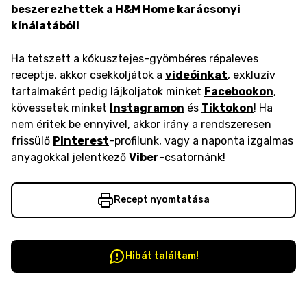
beszerezhettek a
H&M Home
karácsonyi
kínálatából!
Ha tetszett a kókusztejes-gyömbéres répaleves
receptje, akkor csekkoljátok a
videóinkat
, exkluzív
tartalmakért pedig lájkoljatok minket
Facebookon
,
kövessetek minket
Instagramon
és
Tiktokon
! Ha
nem éritek be ennyivel, akkor irány a rendszeresen
frissülő
Pinterest
-profilunk, vagy a naponta izgalmas
anyagokkal jelentkező
Viber
-csatornánk!
Recept nyomtatása
Hibát találtam!