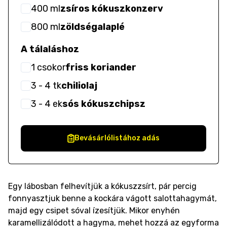
400
ml
zsíros kókuszkonzerv
800
ml
zöldségalaplé
A tálaláshoz
1
csokor
friss koriander
3
- 4
tk
chiliolaj
3
- 4
ek
sós kókuszchipsz
Bevásárlólistához adás
Egy lábosban felhevítjük a kókuszzsírt, pár percig
fonnyasztjuk benne a kockára vágott salottahagymát,
majd egy csipet sóval ízesítjük. Mikor enyhén
karamellizálódott a hagyma, mehet hozzá az egyforma