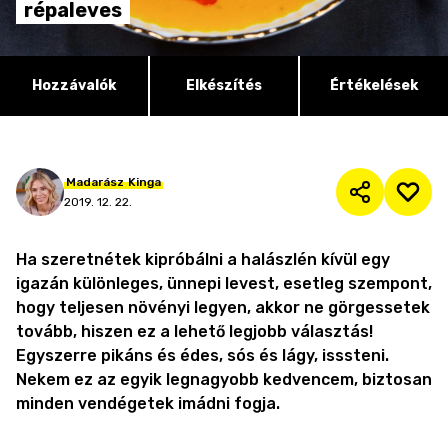
répaleves
Hozzávalók
Elkészítés
Értékelések
Madarász
Kinga
2019. 12. 22.
Ha szeretnétek kipróbálni a halászlén kívül egy
igazán különleges, ünnepi levest, esetleg szempont,
hogy teljesen növényi legyen, akkor ne görgessetek
tovább, hiszen ez a lehető legjobb választás!
Egyszerre pikáns és édes, sós és lágy, isssteni.
Nekem ez az egyik legnagyobb kedvencem, biztosan
minden vendégetek imádni fogja.