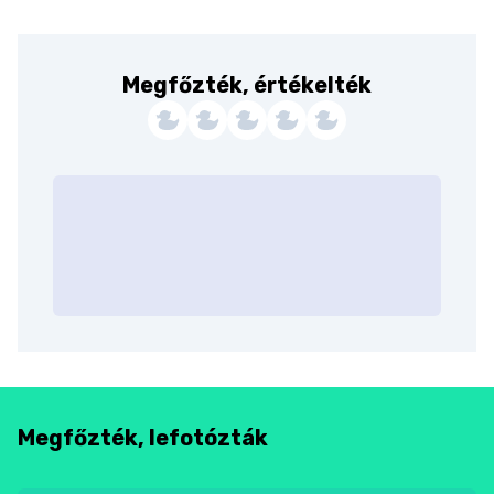
Megfőzték, értékelték
Megfőzték, lefotózták