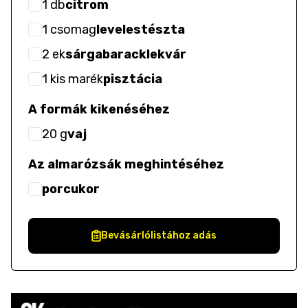
1
db
citrom
1
csomag
levelestészta
2
ek
sárgabaracklekvár
1
kis marék
pisztácia
A formák kikenéséhez
20
g
vaj
Az almarózsák meghintéséhez
porcukor
Bevásárlólistához adás