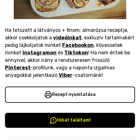
Ha tetszett a látványos + finom: almarózsa receptje,
akkor csekkoljátok a
videóinkat
, exkluzív tartalmakért
pedig lájkoljatok minket
Facebookon
, kövessetek
minket
Instagramon
és
Tiktokon
! Ha nem éritek be
ennyivel, akkor irány a rendszeresen frissülő
Pinterest
-profilunk, vagy a naponta izgalmas
anyagokkal jelentkező
Viber
-csatornánk!
Recept nyomtatása
Hibát találtam!