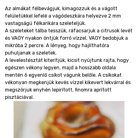
Az almákat félbevágjuk, kimagozzuk és a vágott
felületükkel lefelé a vágódeszkára helyezve 2 mm
vastagságú félkarikára szeleteljük.
A szeleteket tálba tesszük, ráfacsarjuk a citrusok levét
és VAGY nyakon öntjük forró vízzel, VAGY bedobjuk a
mikróba 2 percre. A lényeg, hogy hajlíthatóra
puhuljanak a szeletek.
A levelestésztát kiterítjük, kicsit nyújtunk rajta, hogy
egészen vékony legyen, majd a hosszabb oldala
mentén 6 egyenlő csíkot vágunk belőle. A csíkokat
vékonyan megkenjük kevés vízzel kikevert lekvárral és
megszórjuk enyhén lepirított, finomra aprított
pisztáciával.