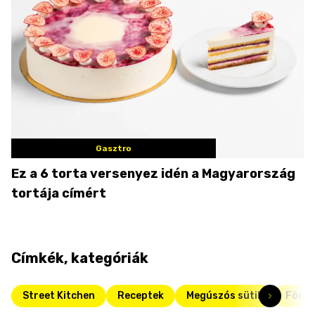
Gasztro
Ez a 6 torta versenyez idén a Magyarország
tortája címért
Címkék, kategóriák
Street Kitchen
Receptek
Megúszós sütik
Förd