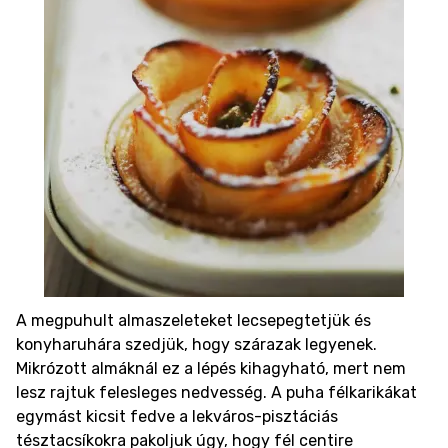
A megpuhult almaszeleteket lecsepegtetjük és
konyharuhára szedjük, hogy szárazak legyenek.
Mikrózott almáknál ez a lépés kihagyható, mert nem
lesz rajtuk felesleges nedvesség. A puha félkarikákat
egymást kicsit fedve a lekváros-pisztáciás
tésztacsíkokra pakoljuk úgy, hogy fél centire