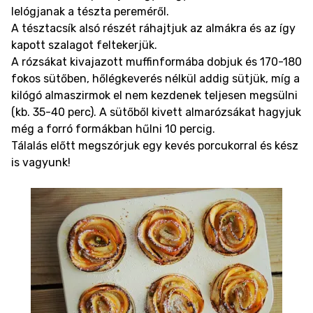
lelógjanak a tészta pereméről.
A tésztacsík alsó részét ráhajtjuk az almákra és az így
kapott szalagot feltekerjük.
A rózsákat kivajazott muffinformába dobjuk és 170-180
fokos sütőben, hőlégkeverés nélkül addig sütjük, míg a
kilógó almaszirmok el nem kezdenek teljesen megsülni
(kb. 35-40 perc). A sütőből kivett almarózsákat hagyjuk
még a forró formákban hűlni 10 percig.
Tálalás előtt megszórjuk egy kevés porcukorral és kész
is vagyunk!