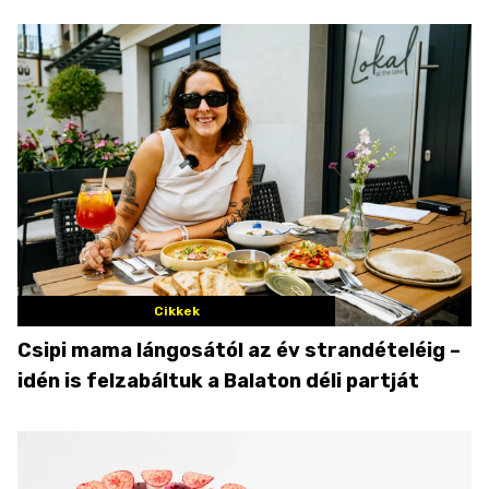
Cikkek
Csipi mama lángosától az év strandételéig –
idén is felzabáltuk a Balaton déli partját