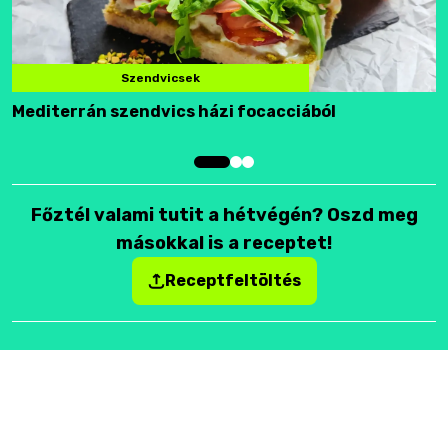
Szendvicsek
Mediterrán szendvics házi focacciából
F
Főztél valami tutit a hétvégén? Oszd meg
másokkal is a receptet!
Receptfeltöltés