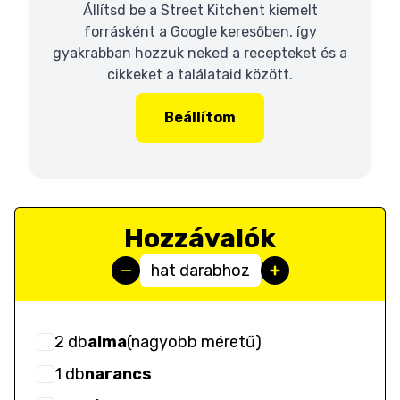
Állítsd be a Street Kitchent kiemelt
forrásként a Google keresőben, így
gyakrabban hozzuk neked a recepteket és a
cikkeket a találataid között.
Beállítom
Hozzávalók
hat darabhoz
2
db
alma
(
nagyobb méretű
)
1
db
narancs