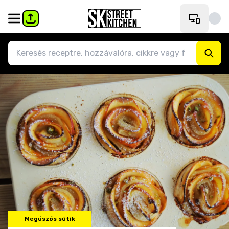
Megúszós sütik