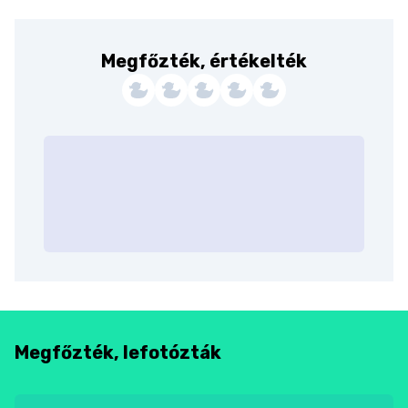
Megfőzték, értékelték
Megfőzték, lefotózták