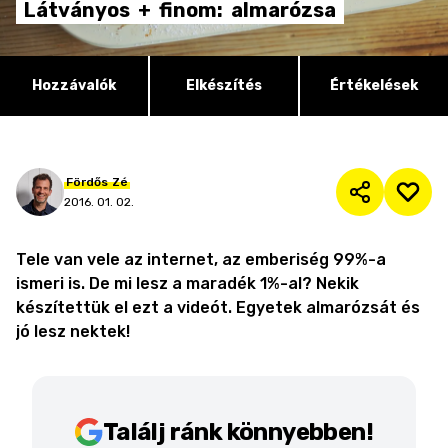
Látványos
+
finom:
almarózsa
Hozzávalók
Elkészítés
Értékelések
Fördős
Zé
2016. 01. 02.
Tele van vele az internet, az emberiség 99%-a
ismeri is. De mi lesz a maradék 1%-al? Nekik
készítettük el ezt a videót. Egyetek almarózsát és
jó lesz nektek!
Találj ránk könnyebben!