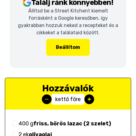
Találj ránk könnyebben!
Állítsd be a Street Kitchent kiemelt
forrásként a Google keresőben, így
gyakrabban hozzuk neked a recepteket és a
cikkeket a találataid között.
Beállítom
Hozzávalók
kettő főre
400
g
friss, bőrös lazac (2 szelet)
2
ek
olívaolaj