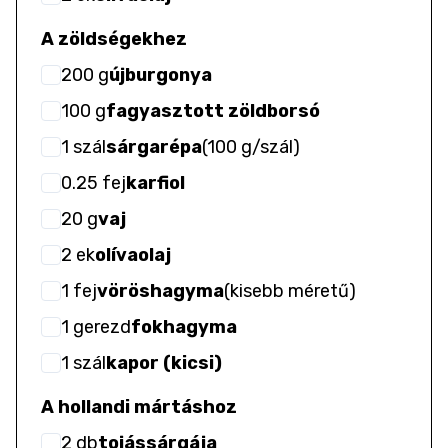
A zöldségekhez
200
g
újburgonya
100
g
fagyasztott zöldborsó
1
szál
sárgarépa
(
100 g/szál
)
0.25
fej
karfiol
20
g
vaj
2
ek
olívaolaj
1
fej
vöröshagyma
(
kisebb méretű
)
1
gerezd
fokhagyma
1
szál
kapor (kicsi)
A hollandi mártáshoz
2
db
tojássárgája