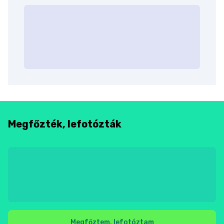
Megfőzték, lefotózták
Megfőztem, lefotóztam