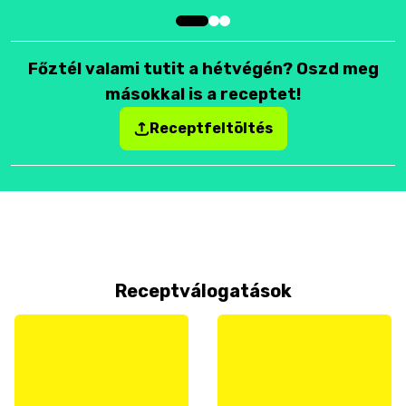
Főztél valami tutit a hétvégén? Oszd meg
másokkal is a receptet!
Receptfeltöltés
Receptválogatások