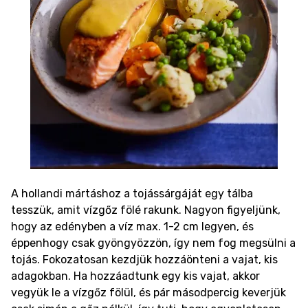
A hollandi mártáshoz a tojássárgáját egy tálba
tesszük, amit vízgőz fölé rakunk. Nagyon figyeljünk,
hogy az edényben a víz max. 1-2 cm legyen, és
éppenhogy csak gyöngyözzön, így nem fog megsülni a
tojás. Fokozatosan kezdjük hozzáönteni a vajat, kis
adagokban. Ha hozzáadtunk egy kis vajat, akkor
vegyük le a vízgőz fölül, és pár másodpercig keverjük