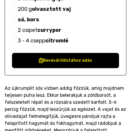
200
g
olvasztott vaj
só, bors
2
csipet
currypor
3
- 4
csepp
citromlé
Bevásárlólistához adás
Az újkrumplit sós vízben addig főzzük, amíg majdnem
teljesen puha lesz. Ekkor belerakjuk a zöldborsót, a
felszeletelt répát és a rózsáira szedett karfiolt. 5-6
percig főzzük, majd leszűrjük az egészet. A vajat és az
olívaolajat felmelegítjük, üvegesre pároljuk rajta a
felaprított hagymát és fokhagymát, majd rádobjuk a
megfőtt zöldségeket. Megszórjuk a felaprított