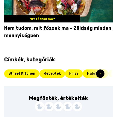
Mit főzzek ma?
Nem tudom, mit főzzek ma – Zöldség minden
mennyiségben
Címkék, kategóriák
Street Kitchen
Receptek
Friss
Halételek
Ka
Megfőzték, értékelték