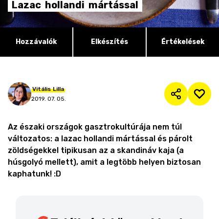
Lazac
hollandi
mártással
Hozzávalók
Elkészítés
Értékelések
Vitális
Lilla
2019. 07. 05.
Az északi országok gasztrokultúrája nem túl
változatos: a lazac hollandi mártással és párolt
zöldségekkel tipikusan az a skandináv kaja (a
húsgolyó mellett), amit a legtöbb helyen biztosan
kaphatunk! :D