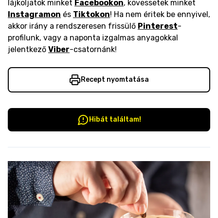
lájkoljatok minket
Facebookon
, kövessetek minket
Instagramon
és
Tiktokon
! Ha nem éritek be ennyivel,
akkor irány a rendszeresen frissülő
Pinterest
-
profilunk, vagy a naponta izgalmas anyagokkal
jelentkező
Viber
-csatornánk!
Recept nyomtatása
Hibát találtam!