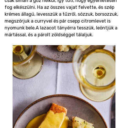
csak simán a gőz nélkül, így tuti, hogy egyenletesen
fog elkészülni. Ha az összes vajat felvette, és szép
krémes állagú, levesszük a tűzről, sózzuk, borsozzuk,
megszórjuk a curryvel és pár csepp citromlevet is
nyomunk bele.
A lazacot tányérra tesszük, leöntjük a
mártással, és a párolt zöldséggel tálaljuk.