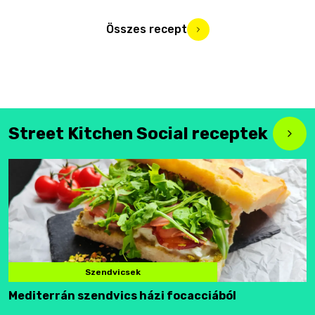
Összes recept
Street Kitchen Social receptek
Szendvicsek
Mediterrán szendvics házi focacciából
F