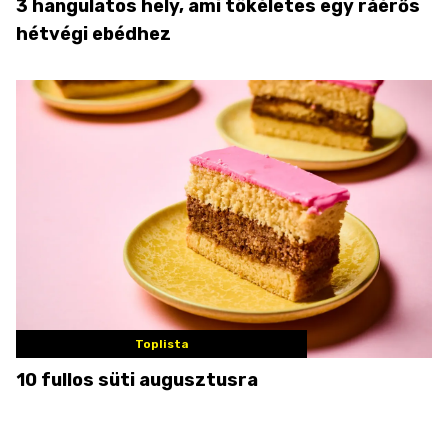
3 hangulatos hely, ami tökéletes egy ráérős
hétvégi ebédhez
Toplista
10 fullos süti augusztusra