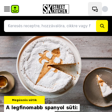
Megúszós sütik
A
legfinomabb
spanyol
süti: