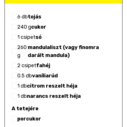
6
db
tojás
240
g
cukor
1
csipet
só
260
mandulaliszt (vagy finomra
g
darált mandula)
2
csipet
fahéj
0.5
db
vaníliarúd
1
db
citrom reszelt héja
1
db
narancs reszelt héja
A tetejére
porcukor