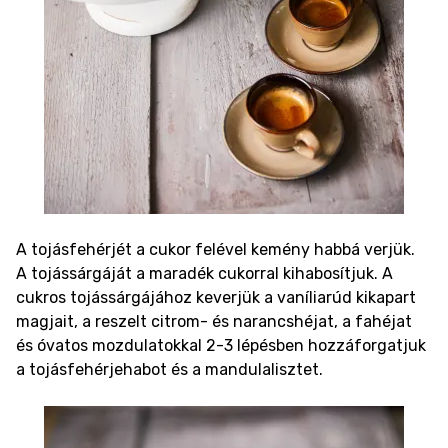
A tojásfehérjét a cukor felével kemény habbá verjük.
A tojássárgáját a maradék cukorral kihabosítjuk. A
cukros tojássárgájához keverjük a vaníliarúd kikapart
magjait, a reszelt citrom- és narancshéjat, a fahéjat
és óvatos mozdulatokkal 2-3 lépésben hozzáforgatjuk
a tojásfehérjehabot és a mandulalisztet.