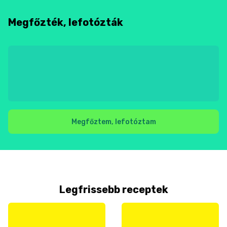
Megfőzték, lefotózták
Megfőztem, lefotóztam
Legfrissebb receptek