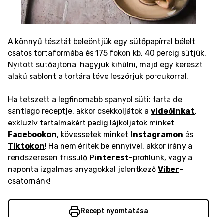
A könnyű tésztát beleöntjük egy sütőpapírral bélelt
csatos tortaformába és 175 fokon kb. 40 percig sütjük.
Nyitott sütőajtónál hagyjuk kihűlni, majd egy kereszt
alakú sablont a tortára téve leszórjuk porcukorral.
Ha tetszett a legfinomabb spanyol süti: tarta de
santiago receptje, akkor csekkoljátok a
videóinkat
,
exkluzív tartalmakért pedig lájkoljatok minket
Facebookon
, kövessetek minket
Instagramon
és
Tiktokon
! Ha nem éritek be ennyivel, akkor irány a
rendszeresen frissülő
Pinterest
-profilunk, vagy a
naponta izgalmas anyagokkal jelentkező
Viber
-
csatornánk!
Recept nyomtatása