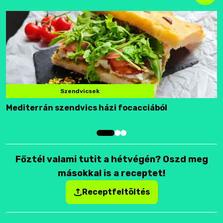
Szendvicsek
Mediterrán szendvics házi focacciából
F
Főztél valami tutit a hétvégén? Oszd meg
másokkal is a receptet!
Receptfeltöltés