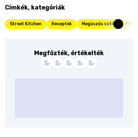
Címkék, kategóriák
Street Kitchen
Receptek
Megúszós sütik
Medit
Megfőzték, értékelték