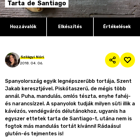
Tarta
de
Santiago
Hozzávalók
Elkészítés
Értékelések
Szilágyi
Nóri
2018. 04. 06.
Spanyolország egyik legnépszerűbb tortája, Szent
Jakab keresztjével. Piskótaszerű, de mégis több
annál. Puha, mandulás, omlós tészta, enyhe fahéj-
és narancsízzel. A spanyolok tudják milyen süti illik a
kávézós, vendégvárós délutánokhoz, ugyanis ha
egyszer ettetek tarta de Santiago-t, utána nem is
fogtok más mandulás tortát kívánni! Rádaásul
glutén-és tejmentes is!