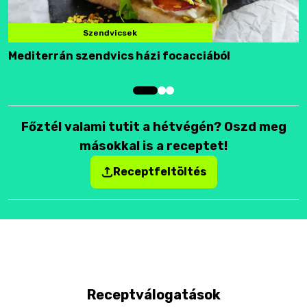
Szendvicsek
Mediterrán szendvics házi focacciából
F
Főztél valami tutit a hétvégén? Oszd meg
másokkal is a receptet!
Receptfeltöltés
Receptválogatások