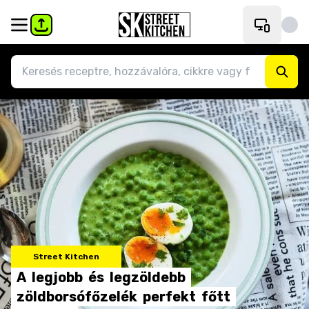
Street Kitchen
A
legjobb
és
legzöldebb
zöldborsófőzelék
perfekt
főtt