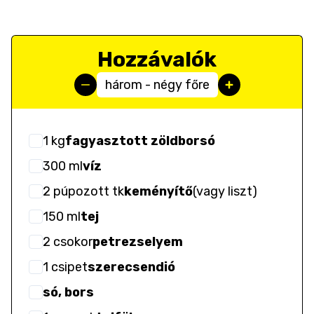
Hozzávalók
három - négy főre
1
kg
fagyasztott zöldborsó
300
ml
víz
2
púpozott tk
keményítő
(
vagy liszt
)
150
ml
tej
2
csokor
petrezselyem
1
csipet
szerecsendió
só, bors