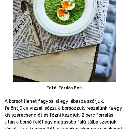
Fotó: Fördős Peti
A borsót (lehet fagyos is) egy lábasba szórjuk,
felöntjük a vízzel, sózzuk-borsozzuk, reszelünk rá egy
kis szerecsendiót és főzni kezdjük. 2 perc forralás
után a borsó felét egy magasabb falú tálba szedjük,
rászórjuk a keményítőt, az egyik csokor petrezselymet,