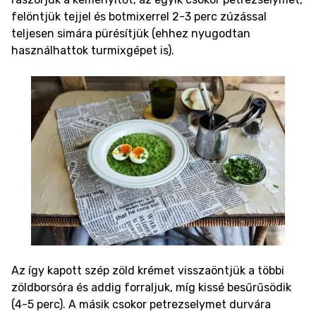
felöntjük tejjel és botmixerrel 2-3 perc zúzással
teljesen simára pürésítjük (ehhez nyugodtan
használhattok turmixgépet is).
Az így kapott szép zöld krémet visszaöntjük a többi
zöldborsóra és addig forraljuk, míg kissé besűrűsödik
(4-5 perc). A másik csokor petrezselymet durvára