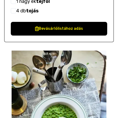
1
nagy ek
tejföl
4
db
tojás
Bevásárlólistához adás