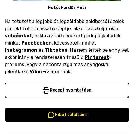
Fotó: Fördős Peti
Ha tetszett a legjobb és legzöldebb zöldborsófőzelék
perfekt főtt tojással receptje, akkor csekkoljátok a
videóinkat
, exkluzív tartalmakért pedig lájkoljatok
minket
Facebookon
, kövessetek minket
Instagramon
és
Tiktokon
! Ha nem éritek be ennyivel,
akkor irány a rendszeresen frissülő
Pinterest
-
profilunk, vagy a naponta izgalmas anyagokkal
jelentkező
Viber
-csatornánk!
Recept nyomtatása
Hibát találtam!