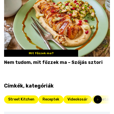
Mit főzzek ma?
Nem tudom, mit főzzek ma – Szójás sztori
Címkék, kategóriák
Street Kitchen
Receptek
Videokosár
Vegetáriá