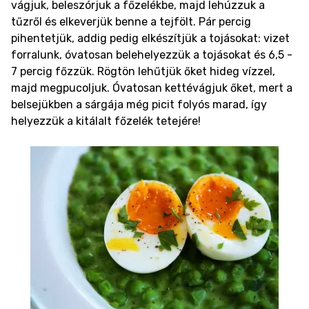
vágjuk, beleszórjuk a főzelékbe, majd lehúzzuk a
tűzről és elkeverjük benne a tejfölt. Pár percig
pihentetjük, addig pedig elkészítjük a tojásokat: vizet
forralunk, óvatosan belehelyezzük a tojásokat és 6,5 -
7 percig főzzük. Rögtön lehűtjük őket hideg vízzel,
majd megpucoljuk. Óvatosan kettévágjuk őket, mert a
belsejükben a sárgája még picit folyós marad, így
helyezzük a kitálalt főzelék tetejére!