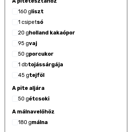
A pitetésztához
160
g
liszt
1
csipet
só
20
g
holland kakaópor
95
g
vaj
50
g
porcukor
1
db
tojássárgája
45
g
tejföl
A pite aljára
50
g
étcsoki
A málnavelőhöz
180
g
málna