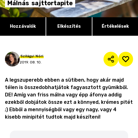
Málnás
sajttortapite
Hozzávalók
Elkészítés
Értékelések
Szilágyi
Nóri
2019. 08. 10.
A legszuperebb ebben a sütiben, hogy akár majd
télen is összedobhatjátok fagyasztott gyümikből.
DE! Amíg van friss málna vagy épp áfonya addig
ezekből dobjátok össze ezt a könnyed, krémes pitét
;) Ebből a mennyiségből vagy egy nagy, vagy 4
kisebb minipitét tudtok majd készíteni!