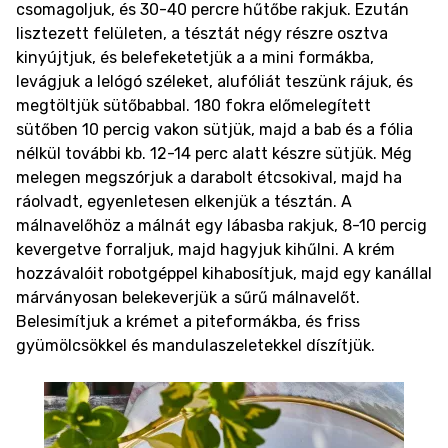
csomagoljuk, és 30-40 percre hűtőbe rakjuk. Ezután
lisztezett felületen, a tésztát négy részre osztva
kinyújtjuk, és belefeketetjük a a mini formákba,
levágjuk a lelógó széleket, alufóliát teszünk rájuk, és
megtöltjük sütőbabbal. 180 fokra előmelegített
sütőben 10 percig vakon sütjük, majd a bab és a fólia
nélkül további kb. 12-14 perc alatt készre sütjük. Még
melegen megszórjuk a darabolt étcsokival, majd ha
ráolvadt, egyenletesen elkenjük a tésztán. A
málnavelőhöz a málnát egy lábasba rakjuk, 8-10 percig
kevergetve forraljuk, majd hagyjuk kihűlni. A krém
hozzávalóit robotgéppel kihabosítjuk, majd egy kanállal
márványosan belekeverjük a sűrű málnavelőt.
Belesimítjuk a krémet a piteformákba, és friss
gyümölcsökkel és mandulaszeletekkel díszítjük.