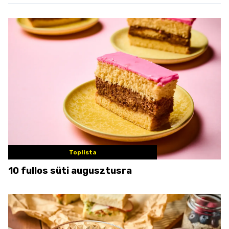
Toplista
10 fullos süti augusztusra