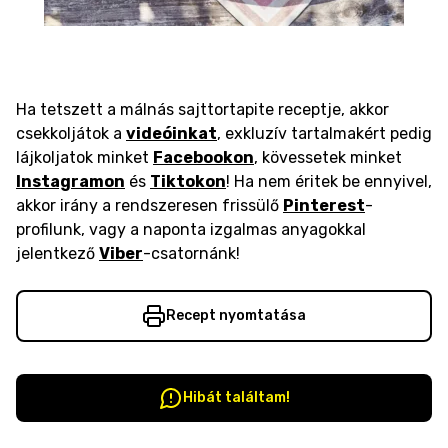
Ha tetszett a málnás sajttortapite receptje, akkor
csekkoljátok a
videóinkat
, exkluzív tartalmakért pedig
lájkoljatok minket
Facebookon
, kövessetek minket
Instagramon
és
Tiktokon
! Ha nem éritek be ennyivel,
akkor irány a rendszeresen frissülő
Pinterest
-
profilunk, vagy a naponta izgalmas anyagokkal
jelentkező
Viber
-csatornánk!
Recept nyomtatása
Hibát találtam!