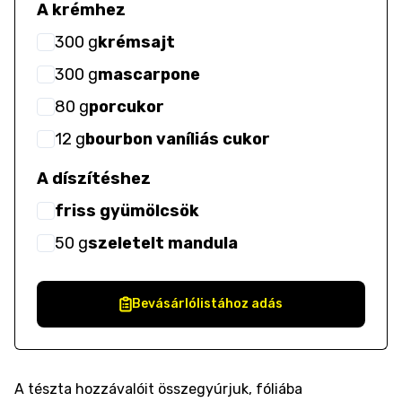
A krémhez
300
g
krémsajt
300
g
mascarpone
80
g
porcukor
12
g
bourbon vaníliás cukor
A díszítéshez
friss gyümölcsök
50
g
szeletelt mandula
Bevásárlólistához adás
A tészta hozzávalóit összegyúrjuk, fóliába