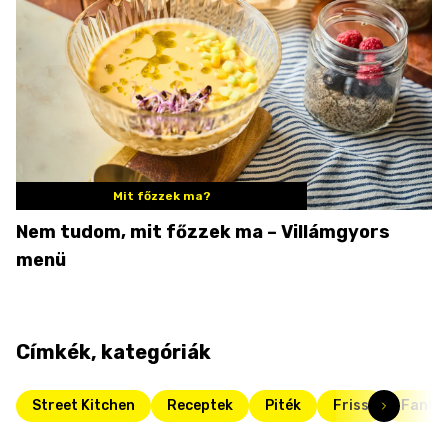
Mit főzzek ma?
Nem tudom, mit főzzek ma – Villámgyors
menü
Címkék, kategóriák
Street Kitchen
Receptek
Piték
Friss
Fantas