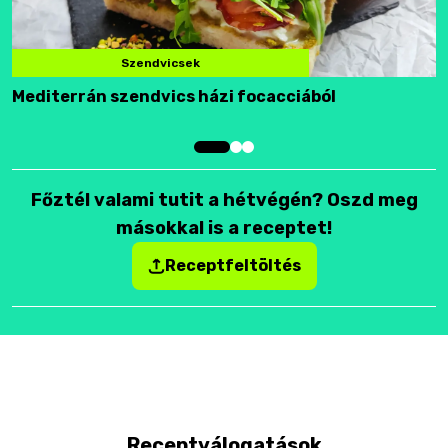
Szendvicsek
Mediterrán szendvics házi focacciából
F
Főztél valami tutit a hétvégén? Oszd meg
másokkal is a receptet!
Receptfeltöltés
Receptválogatások