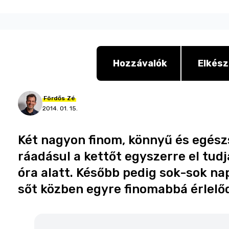
Hozzávalók
Elkész
Fördős
Zé
2014. 01. 15.
Két nagyon finom, könnyű és egész
ráadásul a kettőt egyszerre el tud
óra alatt. Később pedig sok-sok na
sőt közben egyre finomabbá érlelőd