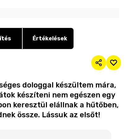
ítés
Értékelések
séges dologgal készültem mára,
játok készíteni nem egészen egy
pon keresztül elállnak a hűtőben,
nek össze. Lássuk az elsőt!