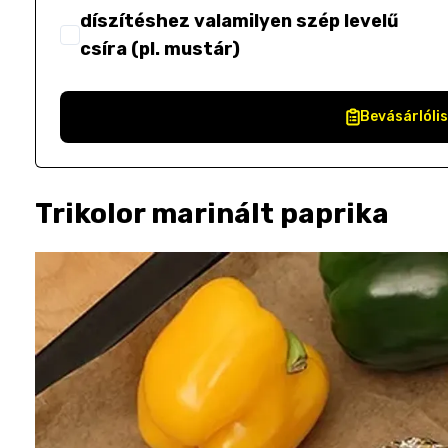
díszítéshez valamilyen szép levelű
csíra (pl. mustár)
Bevásárlóli
Trikolor marinált paprika