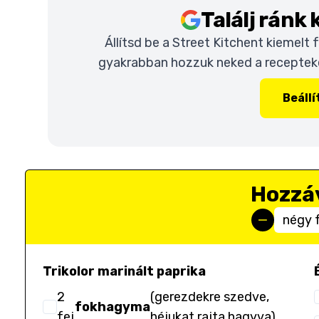
Találj ránk
Állítsd be a Street Kitchent kiemelt
gyakrabban hozzuk neked a recepteket
Beáll
Hozzá
négy 
Trikolor marinált paprika
2
(
gerezdekre szedve,
fokhagyma
fej
héjukat rajta hagyva
)