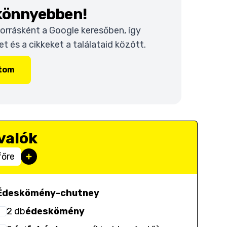
 könnyebben!
 forrásként a Google keresőben, így
 és a cikkeket a találataid között.
ítom
valók
főre
Édeskömény-chutney
2
db
édeskömény