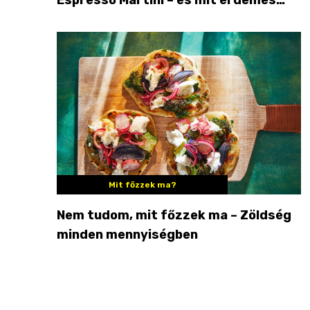
enni mellé?
Mit főzzek ma?
Nem tudom, mit főzzek ma – Zöldség
minden mennyiségben