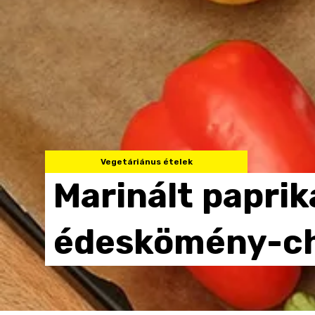
Vegetáriánus ételek
Marinált
paprik
édeskömény-c