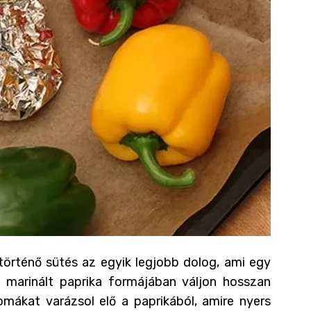
történő sütés az egyik legjobb dolog, ami egy
y marinált paprika formájában váljon hosszan
mákat varázsol elő a paprikából, amire nyers