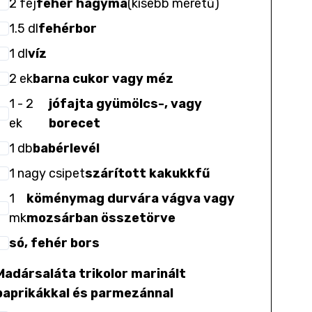
2
fej
fehér hagyma
(
kisebb méretű
)
1.5
dl
fehérbor
1
dl
víz
2
ek
barna cukor vagy méz
1
- 2
jófajta gyümölcs-, vagy
ek
borecet
1
db
babérlevél
1
nagy csipet
szárított kakukkfű
1
köménymag durvára vágva vagy
mk
mozsárban összetörve
só, fehér bors
Madársaláta trikolor marinált
paprikákkal és parmezánnal