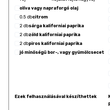
olíva vagy napraforgó olaj
0.5
db
citrom
2
db
sárga kaliforniai paprika
2
db
zöld kaliforniai paprika
2
db
piros kaliforniai paprika
jó minőségű bor-, vagy gyümölcsecet
Ezek felhasználásával készíthettek