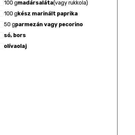
100
g
madársaláta
(
vagy rukkola
)
100
g
kész marinált paprika
50
g
parmezán vagy pecorino
só, bors
olívaolaj