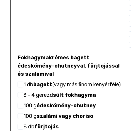
Fokhagymakrémes bagett
édeskömény-chutneyval. fürjtojással
és szalámival
1
db
bagett
(
vagy más finom kenyérféle
)
3
- 4
gerezd
sült fokhagyma
100
g
édeskömény-chutney
100
g
szalámi vagy choriso
8
db
fürjtojás