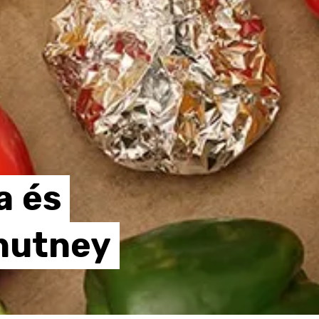
a
és
hutney