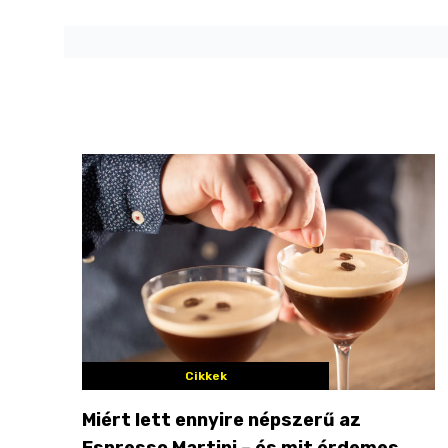
Cikkek
Miért lett ennyire népszerű az
Espresso Martini – és mit érdemes