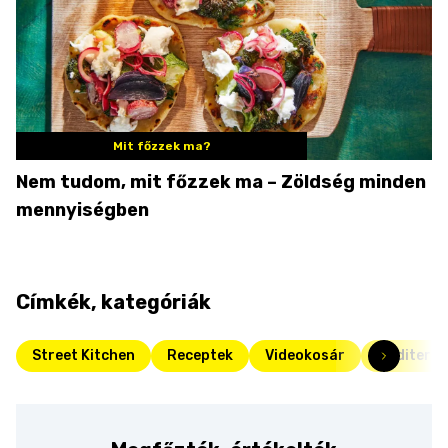
Mit főzzek ma?
Nem tudom, mit főzzek ma – Zöldség minden
mennyiségben
Címkék, kategóriák
Street Kitchen
Receptek
Videokosár
Mediterrá