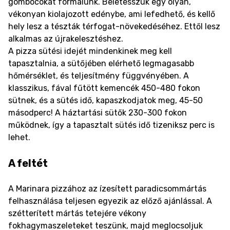
gombócokat formálunk. Beletesszük egy olyan,
vékonyan kiolajozott edénybe, ami lefedhető, és kellő
hely lesz a tészták térfogat-növekedéséhez. Ettől lesz
alkalmas az újrakelesztéshez.
A pizza sütési idejét mindenkinek meg kell
tapasztalnia, a sütőjében elérhető legmagasabb
hőmérséklet, és teljesítmény függvényében. A
klasszikus, fával fűtött kemencék 450-480 fokon
sütnek, és a sütés idő, kapaszkodjatok meg, 45-50
másodperc! A háztartási sütők 230-300 fokon
működnek, így a tapasztalt sütés idő tizeniksz perc is
lehet.
A feltét
A Marinara pizzához az ízesített paradicsommártás
felhasználása teljesen egyezik az előző ajánlással. A
szétterített mártás tetejére vékony
fokhagymaszeleteket teszünk, majd meglocsoljuk