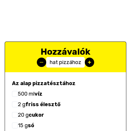
Hozzávalók
hat pizzához
Az alap pizzatésztához
500
ml
víz
2
g
friss élesztő
20
g
cukor
15
g
só