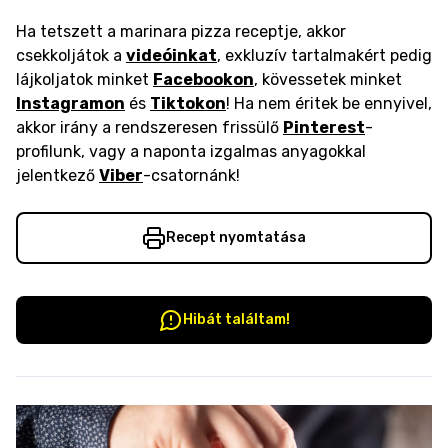
Ha tetszett a marinara pizza receptje, akkor
csekkoljátok a
videóinkat
, exkluzív tartalmakért pedig
lájkoljatok minket
Facebookon
, kövessetek minket
Instagramon
és
Tiktokon
! Ha nem éritek be ennyivel,
akkor irány a rendszeresen frissülő
Pinterest
-
profilunk, vagy a naponta izgalmas anyagokkal
jelentkező
Viber
-csatornánk!
Recept nyomtatása
Hibát találtam!