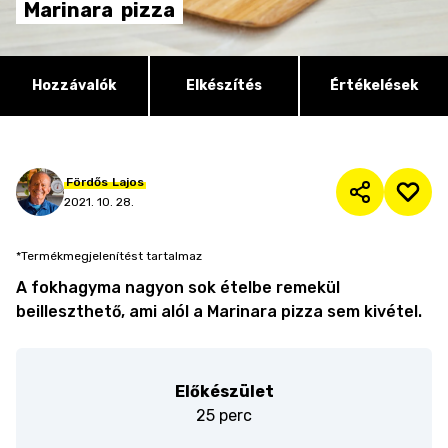
Marinara
pizza
Hozzávalók
Elkészítés
Értékelések
Fördős
Lajos
2021. 10. 28.
*Termékmegjelenítést tartalmaz
A fokhagyma nagyon sok ételbe remekül
beilleszthető, ami alól a Marinara pizza sem kivétel.
Előkészület
25 perc