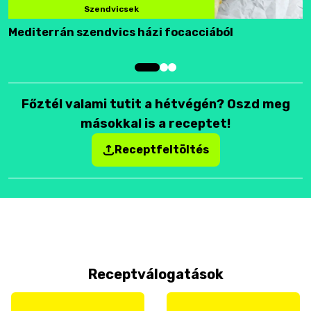
Szendvicsek
Mediterrán szendvics házi focacciából
F
Főztél valami tutit a hétvégén? Oszd meg
másokkal is a receptet!
Receptfeltöltés
Receptválogatások