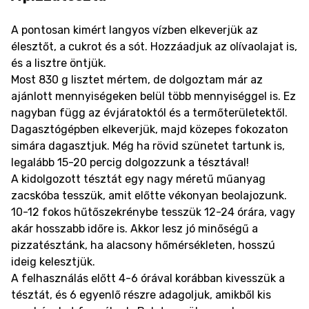
A pontosan kimért langyos vízben elkeverjük az
élesztőt, a cukrot és a sót. Hozzáadjuk az olívaolajat is,
és a lisztre öntjük.
Most 830 g lisztet mértem, de dolgoztam már az
ajánlott mennyiségeken belül több mennyiséggel is. Ez
nagyban függ az évjáratoktól és a termőterületektől.
Dagasztógépben elkeverjük, majd közepes fokozaton
simára dagasztjuk. Még ha rövid szünetet tartunk is,
legalább 15-20 percig dolgozzunk a tésztával!
A kidolgozott tésztát egy nagy méretű műanyag
zacskóba tesszük, amit előtte vékonyan beolajozunk.
10-12 fokos hűtőszekrénybe tesszük 12-24 órára, vagy
akár hosszabb időre is. Akkor lesz jó minőségű a
pizzatésztánk, ha alacsony hőmérsékleten, hosszú
ideig kelesztjük.
A felhasználás előtt 4-6 órával korábban kivesszük a
tésztát, és 6 egyenlő részre adagoljuk, amikből kis