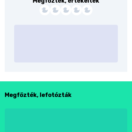
Megfőzték, értékelték
Megfőzték, lefotózták