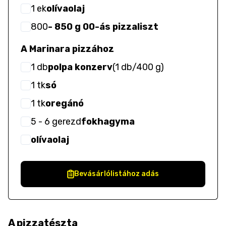
1
ek
olívaolaj
800
- 850 g 00-ás pizzaliszt
A Marinara pizzához
1
db
polpa konzerv
(
1 db/400 g
)
1
tk
só
1
tk
oregánó
5
- 6
gerezd
fokhagyma
olívaolaj
Bevásárlólistához adás
A pizzatészta