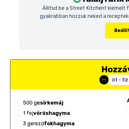
Állítsd be a Street Kitchent kiemelt
gyakrabban hozzuk neked a recepteket
Beáll
Hozzá
öt - tíz
500
g
csirkemáj
1
fej
vöröshagyma
3
gerezd
fokhagyma