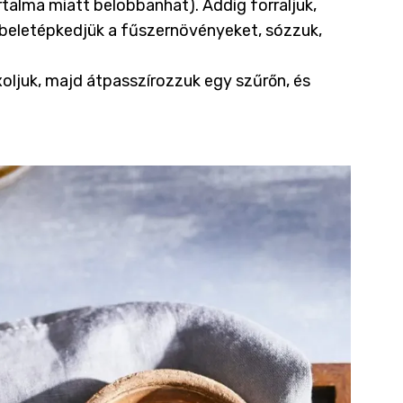
talma miatt belobbanhat). Addig forraljuk,
 beletépkedjük a fűszernövényeket, sózzuk,
xoljuk, majd átpasszírozzuk egy szűrőn, és