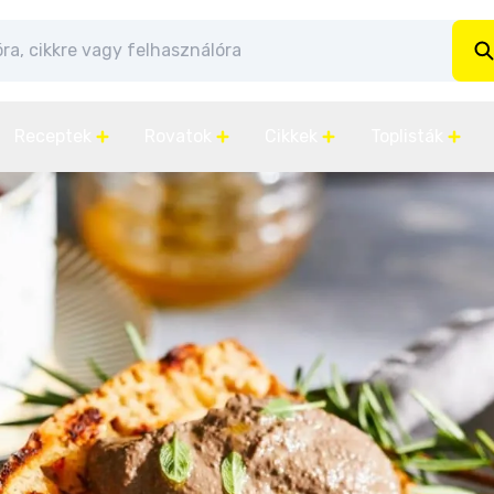
Receptek
Rovatok
Cikkek
Toplisták