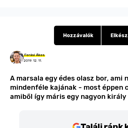
Hozzávalók
Elkész
Forási
Ákos
2019. 12. 11.
A marsala egy édes olasz bor, ami 
mindenféle kajának - most éppen 
amiből így máris egy nagyon király 
Találj ránk