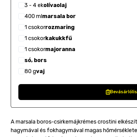
3
- 4
ek
olívaolaj
400
ml
marsala bor
1
csokor
rozmaring
1
csokor
kakukkfű
1
csokor
majoranna
só, bors
80
g
vaj
Bevásárlóli
A marsala boros-csirkemájkrémes crostini elkészít
hagymával és fokhagymával magas hőmérsékleten b