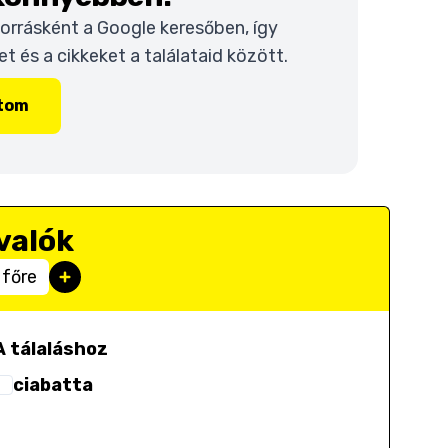
 forrásként a Google keresőben, így
 és a cikkeket a találataid között.
ítom
valók
 főre
A tálaláshoz
ciabatta