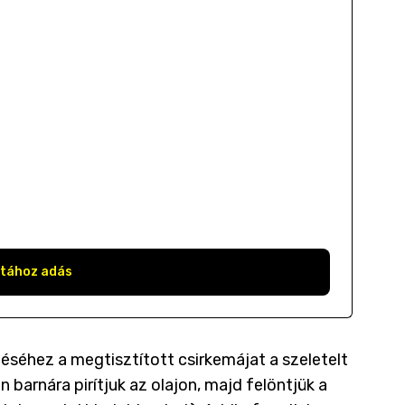
stához adás
éséhez a megtisztított csirkemájat a szeletelt
arnára pirítjuk az olajon, majd felöntjük a