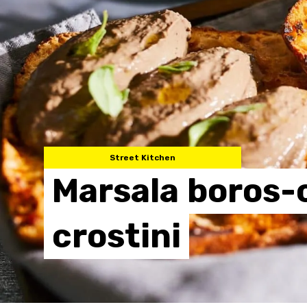
Street Kitchen
Marsala
boros-
crostini