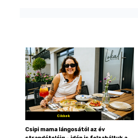
Cikkek
Csipi mama lángosától az év
strandételéig – idén is felzabáltuk a