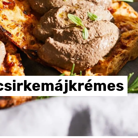
csirkemájkrémes