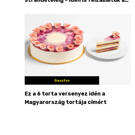
Balaton déli partját
Gasztro
Ez a 6 torta versenyez idén a
Magyarország tortája címért