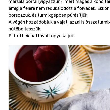
marsala borral (vigyázzunk, mert magas alkoholtar
amíg a felére nem redukálódott a folyadék. Ekkor
borsozzuk, és turmixgépben pürésítjük.
A végén hozzádobjuk a vajat, azzal is összeturmi
hűtőbe tesszük.
Pirított ciabattával fogyasztjuk.