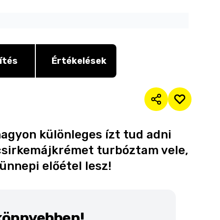
ítés
Értékelések
nagyon különleges ízt tud adni
csirkemájkrémet turbóztam vele,
ünnepi előétel lesz!
 könnyebben!