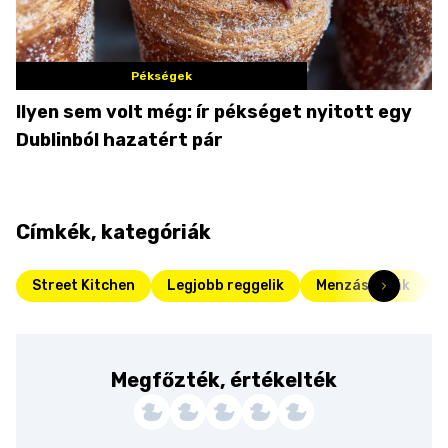
Pékségek
Ilyen sem volt még: ír pékséget nyitott egy
Dublinból hazatért pár
Címkék, kategóriák
Street Kitchen
Legjobb reggelik
Menzás kaják
Megfőzték, értékelték