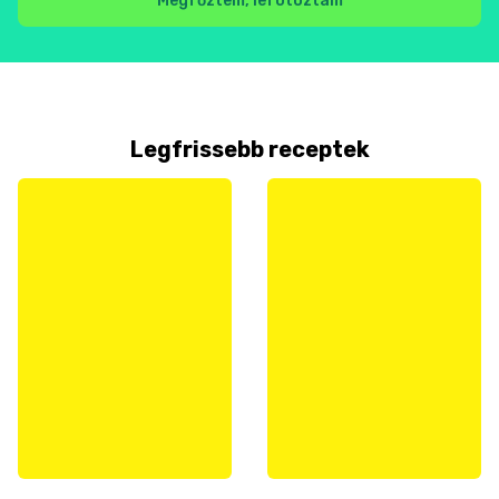
Megfőztem, lefotóztam
Legfrissebb receptek