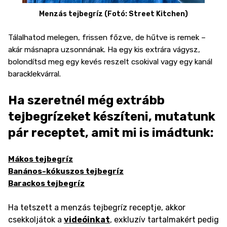
Menzás tejbegríz (Fotó: Street Kitchen)
Tálalhatod melegen, frissen főzve, de hűtve is remek –
akár másnapra uzsonnának. Ha egy kis extrára vágysz,
bolondítsd meg egy kevés reszelt csokival vagy egy kanál
baracklekvárral.
Ha szeretnél még extrább
tejbegrízeket készíteni, mutatunk
pár receptet, amit mi is imádtunk:
Mákos tejbegríz
Banános-kókuszos tejbegríz
Barackos tejbegríz
Ha tetszett a menzás tejbegríz receptje, akkor
csekkoljátok a
videóinkat
, exkluzív tartalmakért pedig