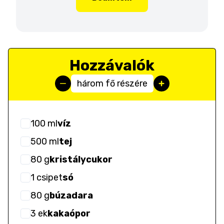
Hozzávalók
három fő részére
100
ml
víz
500
ml
tej
80
g
kristálycukor
1
csipet
só
80
g
búzadara
3
ek
kakaópor