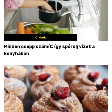
Cikkek
Minden csepp számít: így spórolj vizet a
konyhában