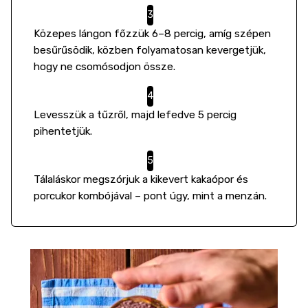
Közepes lángon főzzük 6–8 percig, amíg szépen
besűrűsödik, közben folyamatosan kevergetjük,
hogy ne csomósodjon össze.
Levesszük a tűzről, majd lefedve 5 percig
pihentetjük.
Tálaláskor megszórjuk a kikevert kakaópor és
porcukor kombójával – pont úgy, mint a menzán.