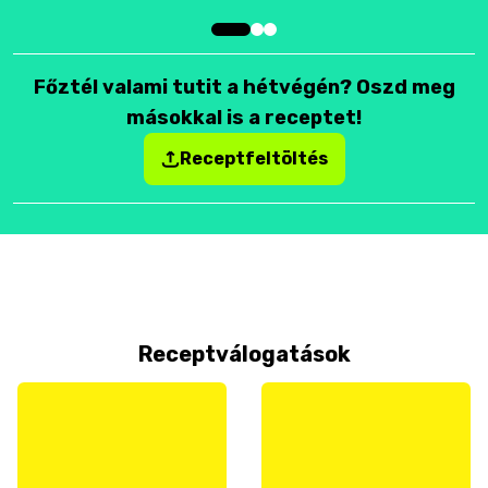
Főztél valami tutit a hétvégén? Oszd meg
másokkal is a receptet!
Receptfeltöltés
Receptválogatások