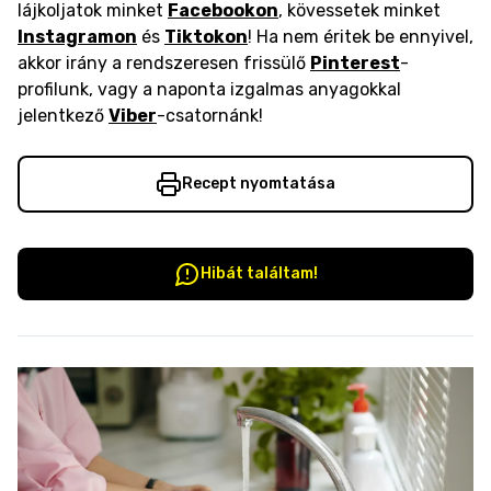
lájkoljatok minket
Facebookon
, kövessetek minket
Instagramon
és
Tiktokon
! Ha nem éritek be ennyivel,
akkor irány a rendszeresen frissülő
Pinterest
-
profilunk, vagy a naponta izgalmas anyagokkal
jelentkező
Viber
-csatornánk!
Recept nyomtatása
Hibát találtam!