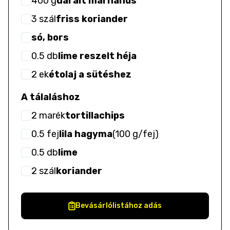
400
g
darált marhahús
3
szál
friss koriander
só, bors
0.5
db
lime reszelt héja
2
ek
étolaj a sütéshez
A tálaláshoz
2
marék
tortillachips
0.5
fej
lila hagyma
(
100 g/fej
)
0.5
db
lime
2
szál
koriander
Bevásárlólistához adás