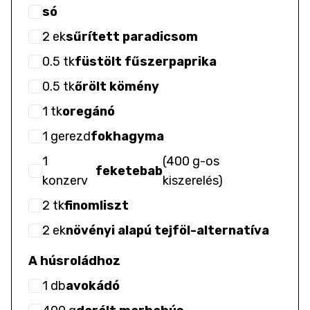
só
2
ek
sűrített paradicsom
0.5
tk
füstölt fűszerpaprika
0.5
tk
őrölt kömény
1
tk
oregánó
1
gerezd
fokhagyma
1
(
400 g-os
feketebab
konzerv
kiszerelés
)
2
tk
finomliszt
2
ek
növényi alapú tejföl-alternatíva
A húsroládhoz
1
db
avokádó