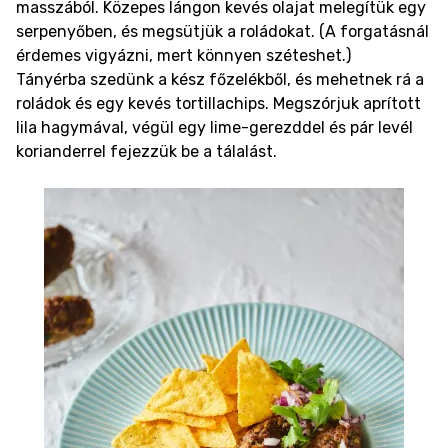
masszából. Közepes lángon kevés olajat melegítük egy
serpenyőben, és megsütjük a roládokat. (A forgatásnál
érdemes vigyázni, mert könnyen széteshet.)
Tányérba szedünk a kész főzelékből, és mehetnek rá a
roládok és egy kevés tortillachips. Megszórjuk aprított
lila hagymával, végül egy lime-gerezddel és pár levél
korianderrel fejezzük be a tálalást.