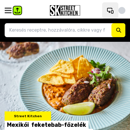
Street Kitchen
Mexikói
feketebab-főzelék