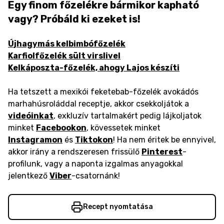
Egy finom főzelékre bármikor kapható
vagy? Próbáld ki ezeket is!
Újhagymás kelbimbófőzelék
Karfiolfőzelék sült virslivel
Kelkáposzta-főzelék, ahogy Lajos készíti
Ha tetszett a mexikói feketebab-főzelék avokádós
marhahúsroláddal receptje, akkor csekkoljátok a
videóinkat
, exkluzív tartalmakért pedig lájkoljatok
minket
Facebookon
, kövessetek minket
Instagramon
és
Tiktokon
! Ha nem éritek be ennyivel,
akkor irány a rendszeresen frissülő
Pinterest
-
profilunk, vagy a naponta izgalmas anyagokkal
jelentkező
Viber
-csatornánk!
Recept nyomtatása