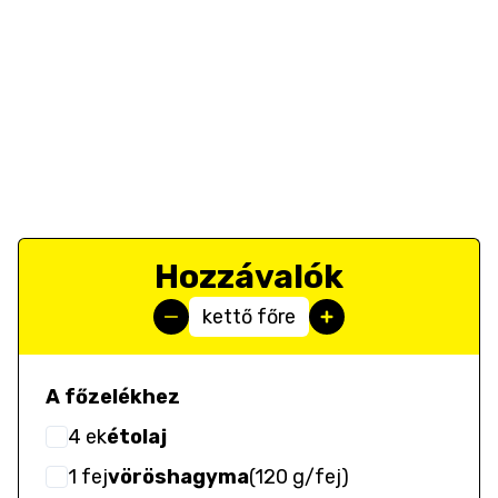
Hozzávalók
kettő főre
A főzelékhez
4
ek
étolaj
1
fej
vöröshagyma
(
120 g/fej
)