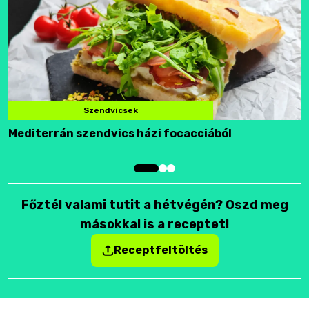
Szendvicsek
Mediterrán szendvics házi focacciából
F
Főztél valami tutit a hétvégén? Oszd meg
másokkal is a receptet!
Receptfeltöltés