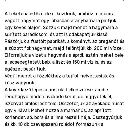
A feketebab-főzelékkel kezdünk, amihez a finomra
vágott hagymát egy lábasban aranybarnára pirítjuk
egy kevés olajon. Sózzuk, majd mehet a hagymára a
sűrített paradicsom, és azt is odakapatjuk kissé.
Rászórjuk a füstölt paprikát, a köményt, az oregánót és
a zúzott fokhagymát, majd felöntjük kb. 200 ml vízzel.
Elforraljuk a vizet a hagymás alapról, aztán mehet bele
a lecsepegtetett bab, a liszt és 150 ml víz is, és az
egészet besűrítjük.
Végül mehet a főzelékhez a tejföl-helyettesítő, és
kész vagyunk.
A következő lépés a húsrolád elkészítése, amibe
rendhagyó módon avokádó kerül, de higgyétek el,
iszonyat omlós lesz tőle! Összetörjük az avokádó húsát
egy villával. Mehet hozzá a marhahús, az aprított
koriander, só, bors és a lime reszelt héja. Összegyúrjuk
és kb. 10 db csevapszerű roládot formázunk a