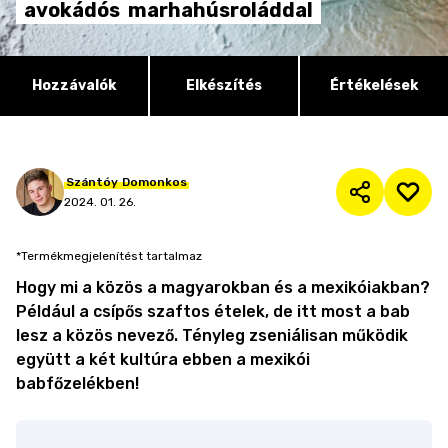
avokádós
marhahúsroláddal
Hozzávalók
Elkészítés
Értékelések
Szántóy
Domonkos
2024. 01. 26.
*Termékmegjelenítést tartalmaz
Hogy mi a közös a magyarokban és a mexikóiakban?
Például a csípős szaftos ételek, de itt most a bab
lesz a közös nevező. Tényleg zseniálisan működik
együtt a két kultúra ebben a mexikói
babfőzelékben!