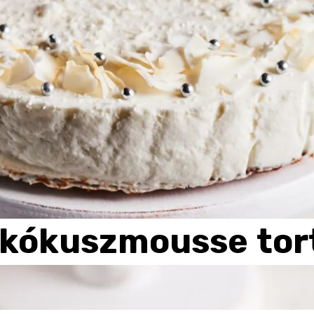
kókuszmousse
tor