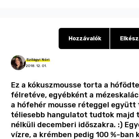
Hozzávalók
Elkész
Szilágyi
Nóri
2018. 12. 01.
Ez a kókuszmousse torta a hófödte,
félretéve, egyébként a mézeskalács
a hófehér mousse réteggel együtt 
téliesebb hangulatot tudtok majd t
nélküli decemberi időszakra. :) Eg
vízre, a krémben pedig 100 %-ban k