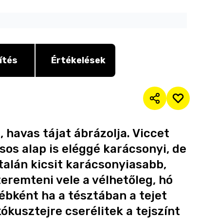
ítés
Értékelések
 havas tájat ábrázolja. Viccet
os alap is eléggé karácsonyi, de
talán kicsit karácsonyiasabb,
eremteni vele a vélhetőleg, hó
yébként ha a tésztában a tejet
ókusztejre cserélitek a tejszínt