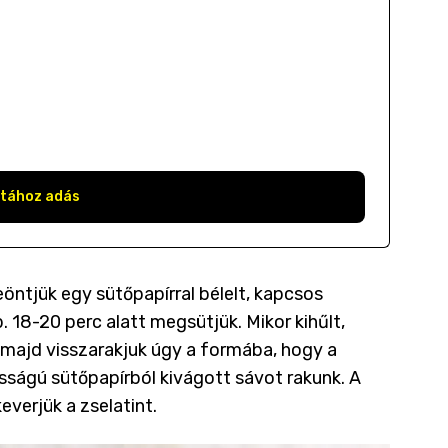
stához adás
öntjük egy sütőpapírral bélelt, kapcsos
 18-20 perc alatt megsütjük. Mikor kihűlt,
, majd visszarakjuk úgy a formába, hogy a
sságú sütőpapírból kivágott sávot rakunk. A
everjük a zselatint.