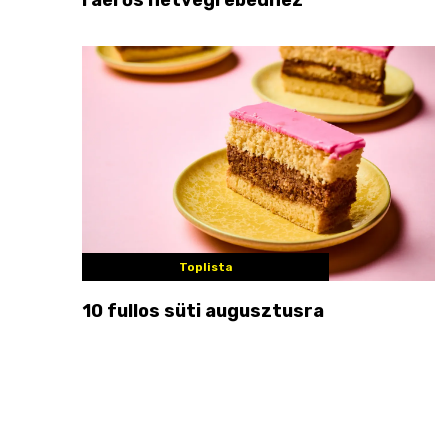
Toplista
10 fullos süti augusztusra