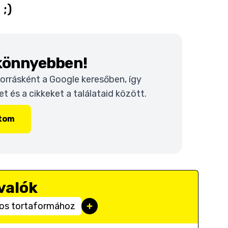
 ;)
 könnyebben!
 forrásként a Google keresőben, így
 és a cikkeket a találataid között.
ítom
valók
os tortaformához