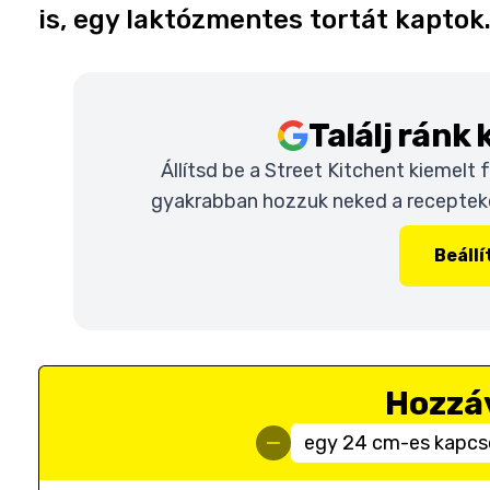
is, egy laktózmentes tortát kaptok.
Találj ránk
Állítsd be a Street Kitchent kiemelt
gyakrabban hozzuk neked a recepteket
Beáll
Hozzá
egy 24 cm-es kapcs