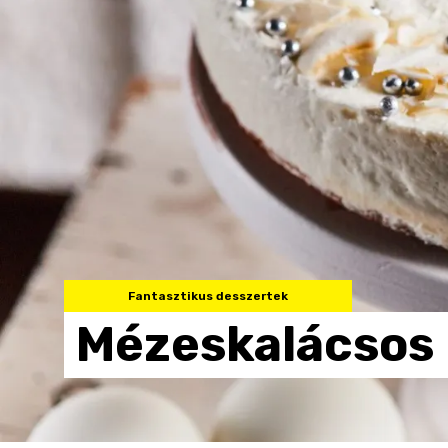
Fantasztikus desszertek
Mézeskalácsos