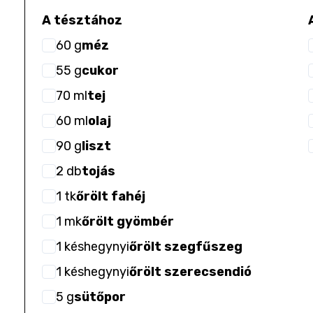
A tésztához
60
g
méz
55
g
cukor
70
ml
tej
60
ml
olaj
90
g
liszt
2
db
tojás
1
tk
őrölt fahéj
1
mk
őrölt gyömbér
1
késhegynyi
őrölt szegfűszeg
1
késhegynyi
őrölt szerecsendió
5
g
sütőpor