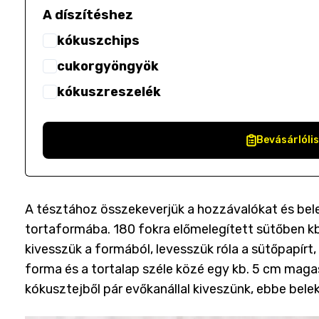
A díszítéshez
kókuszchips
cukorgyöngyök
kókuszreszelék
Bevásárlóli
A tésztához összekeverjük a hozzávalókat és bele
tortaformába. 180 fokra előmelegített sütőben kb.
kivesszük a formából, levesszük róla a sütőpapírt
forma és a tortalap széle közé egy kb. 5 cm maga
kókusztejből pár evőkanállal kiveszünk, ebbe belek