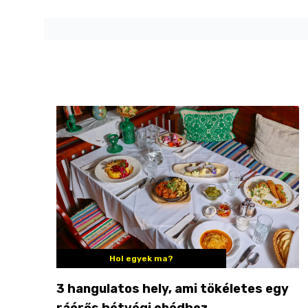
Hol egyek ma?
3 hangulatos hely, ami tökéletes egy
ráérős hétvégi ebédhez