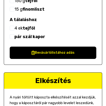
150
g
tejföl
15
g
finomliszt
A tálaláshoz
4
ek
tejföl
pár szál kapor
Bevásárlólistához adás
Elkészítés
A nyári töltött káposzta elkészítését azzal kezdjük,
hogy a káposztáról pár nagyobb levelet leszedünk,