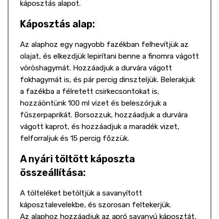
káposztás alapot.
Káposztás alap:
Az alaphoz egy nagyobb fazékban felhevítjük az
olajat, és elkezdjük lepirítani benne a finomra vágott
vöröshagymát. Hozzáadjuk a durvára vágott
fokhagymát is, és pár percig dinszteljük. Belerakjuk
a fazékba a félretett csirkecsontokat is,
hozzáöntünk 100 ml vizet és beleszórjuk a
fűszerpaprikát. Borsozzuk, hozzáadjuk a durvára
vágott kaprot, és hozzáadjuk a maradék vizet,
felforraljuk és 15 percig főzzük.
A nyári töltött káposzta
összeállítása:
A tölteléket betöltjük a savanyított
káposztalevelekbe, és szorosan feltekerjük.
Az alaphoz hozzáadjuk az apró savanyú káposztát,