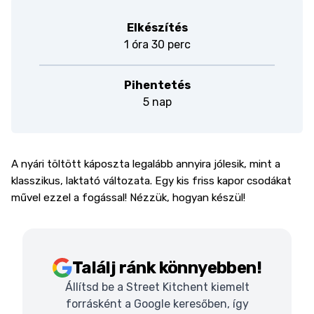
Elkészítés
1 óra 30 perc
Pihentetés
5 nap
A nyári töltött káposzta legalább annyira jólesik, mint a
klasszikus, laktató változata. Egy kis friss kapor csodákat
művel ezzel a fogással! Nézzük, hogyan készül!
Találj ránk könnyebben!
Állítsd be a Street Kitchent kiemelt
forrásként a Google keresőben, így