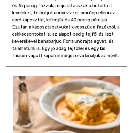
és 15 percig főzzük, majd rátesszük a betöltött
leveleket, felöntjük annyi vízzel, ami épp ellepi az
apró káposztát, lefedjük és 40 percig pároljuk.
Ezután a káposztabatyukat kivesszük a fazékból, a
csirkecsontokat is, az alapot pedig tejföl és liszt
keverékével behabarjuk. Forralunk rajta egyet, és
tálalhatunk is. Egy jó adag tejföllel és egy kis
frissen vágott kaporral megszórva kínáljuk az ételt.