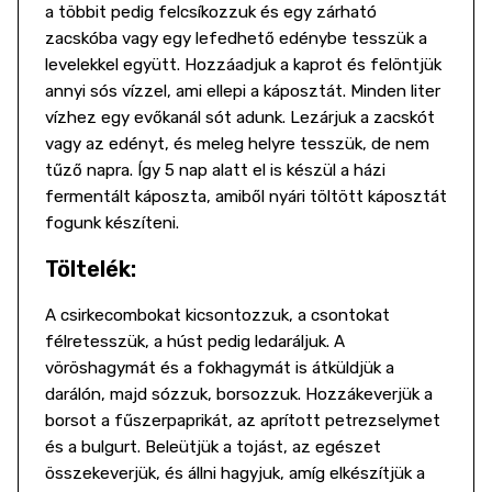
a többit pedig felcsíkozzuk és egy zárható
zacskóba vagy egy lefedhető edénybe tesszük a
levelekkel együtt. Hozzáadjuk a kaprot és felöntjük
annyi sós vízzel, ami ellepi a káposztát. Minden liter
vízhez egy evőkanál sót adunk. Lezárjuk a zacskót
vagy az edényt, és meleg helyre tesszük, de nem
tűző napra. Így 5 nap alatt el is készül a házi
fermentált káposzta, amiből nyári töltött káposztát
fogunk készíteni.
Töltelék:
A csirkecombokat kicsontozzuk, a csontokat
félretesszük, a húst pedig ledaráljuk. A
vöröshagymát és a fokhagymát is átküldjük a
darálón, majd sózzuk, borsozzuk. Hozzákeverjük a
borsot a fűszerpaprikát, az aprított petrezselymet
és a bulgurt. Beleütjük a tojást, az egészet
összekeverjük, és állni hagyjuk, amíg elkészítjük a