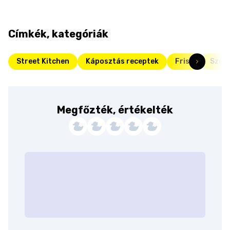
Címkék, kategóriák
Street Kitchen
Káposztás receptek
Friss
Szezo
Megfőzték, értékelték