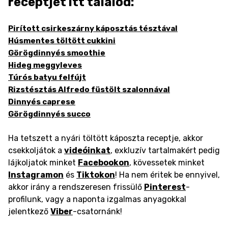
receptjét itt találod:
Pirított csirkeszárny káposztás tésztával
Húsmentes töltött cukkini
Görögdinnyés smoothie
Hideg meggyleves
Túrós batyu felfújt
Rizstésztás Alfredo füstölt szalonnával
Dinnyés caprese
Görögdinnyés succo
Ha tetszett a nyári töltött káposzta receptje, akkor
csekkoljátok a
videóinkat
, exkluzív tartalmakért pedig
lájkoljatok minket
Facebookon
, kövessetek minket
Instagramon
és
Tiktokon
! Ha nem éritek be ennyivel,
akkor irány a rendszeresen frissülő
Pinterest
-
profilunk, vagy a naponta izgalmas anyagokkal
jelentkező
Viber
-csatornánk!