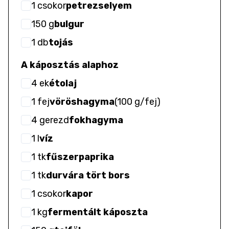
1
csokor
petrezselyem
150
g
bulgur
1
db
tojás
A káposztás alaphoz
4
ek
étolaj
1
fej
vöröshagyma
(
100 g/fej
)
4
gerezd
fokhagyma
1
l
víz
1
tk
fűszerpaprika
1
tk
durvára tört bors
1
csokor
kapor
1
kg
fermentált káposzta