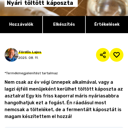
Nyári
töltött
káposzta
Hozzávalók
Elkészítés
Értékelések
Fördős
Lajos
2025. 08. 11.
*Termékmegjelenítést tartalmaz
Nem csak az év végi ünnepek alkalmával, vagy a
lagzi éjféli menüjeként kerülhet töltött káposzta az
asztalra! Egy kis friss kaporral máris nyáriasabbra
hangolhatjuk ezt a fogást. Én ráadásul most
nemcsak a tölteléket, de a fermentált káposztát is
magam készítettem el hozzá!