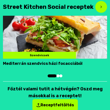
Street Kitchen Social receptek
Szendvicsek
Mediterrán szendvics házi focacciából
F
Főztél valami tutit a hétvégén? Oszd meg
másokkal is a receptet!
Receptfeltöltés