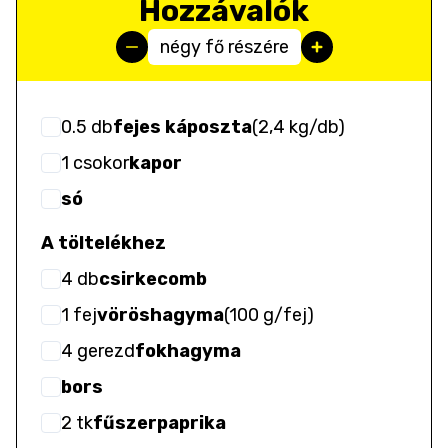
Hozzávalók
négy fő részére
0.5
db
fejes káposzta
(
2,4 kg/db
)
1
csokor
kapor
só
A töltelékhez
4
db
csirkecomb
1
fej
vöröshagyma
(
100 g/fej
)
4
gerezd
fokhagyma
bors
2
tk
fűszerpaprika