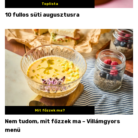
Toplista
10 fullos süti augusztusra
Mit főzzek ma?
Nem tudom, mit főzzek ma – Villámgyors
menü