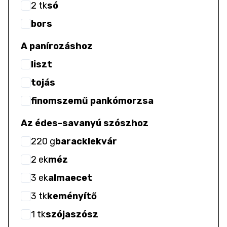
2
tk
só
bors
A panírozáshoz
liszt
tojás
finomszemű pankómorzsa
Az édes-savanyú szószhoz
220
g
baracklekvár
2
ek
méz
3
ek
almaecet
3
tk
keményítő
1
tk
szójaszósz