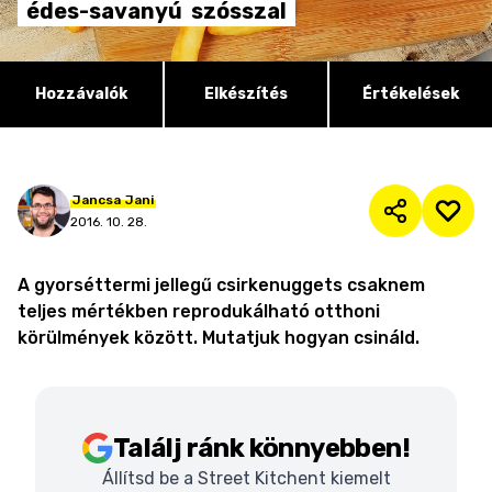
édes-savanyú
szósszal
Hozzávalók
Elkészítés
Értékelések
Jancsa
Jani
2016. 10. 28.
A gyorséttermi jellegű csirkenuggets csaknem
teljes mértékben reprodukálható otthoni
körülmények között. Mutatjuk hogyan csináld.
Találj ránk könnyebben!
Állítsd be a Street Kitchent kiemelt