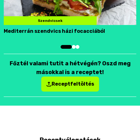
Szendvicsek
Mediterrán szendvics házi focacciából
F
Főztél valami tutit a hétvégén? Oszd meg
másokkal is a receptet!
Receptfeltöltés