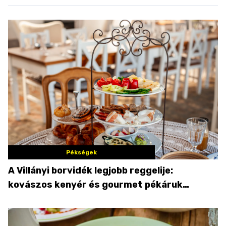
Pékségek
A Villányi borvidék legjobb reggelije:
kovászos kenyér és gourmet pékáruk
Palkonyán