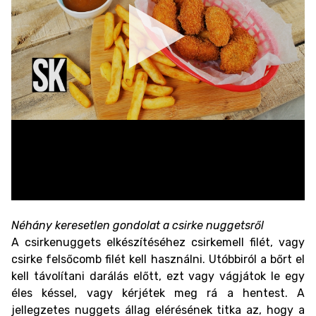
Néhány keresetlen gondolat a csirke nuggetsről
A csirkenuggets elkészítéséhez csirkemell filét, vagy
csirke felsőcomb filét kell használni. Utóbbiról a bőrt el
kell távolítani darálás előtt, ezt vagy vágjátok le egy
éles késsel, vagy kérjétek meg rá a hentest. A
jellegzetes nuggets állag elérésének titka az, hogy a