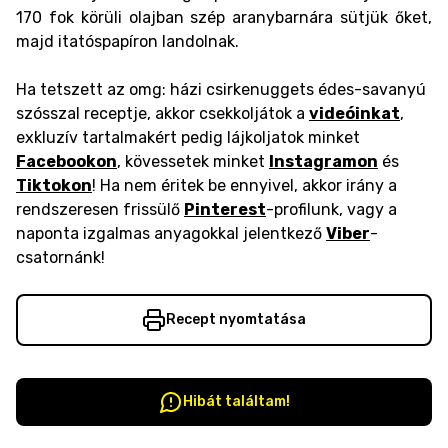
170 fok körüli olajban szép aranybarnára sütjük őket,
majd itatóspapíron landolnak.
Ha tetszett az omg: házi csirkenuggets édes-savanyú
szósszal receptje, akkor csekkoljátok a
videóinkat
,
exkluzív tartalmakért pedig lájkoljatok minket
Facebookon
, kövessetek minket
Instagramon
és
Tiktokon
! Ha nem éritek be ennyivel, akkor irány a
rendszeresen frissülő
Pinterest
-profilunk, vagy a
naponta izgalmas anyagokkal jelentkező
Viber
-
csatornánk!
Recept nyomtatása
Hibát találtam!