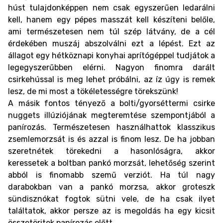
húst tulajdonképpen nem csak egyszerűen ledarálni
kell, hanem egy pépes masszát kell készíteni belőle,
ami természetesen nem túl szép látvány, de a cél
érdekében muszáj abszolválni ezt a lépést. Ezt az
állagot egy hétköznapi konyhai aprítógéppel tudjátok a
legegyszerűbben elérni. Nagyon finomra darált
csirkehússal is meg lehet próbálni, az íz úgy is remek
lesz, de mi most a tökéletességre törekszünk!
A másik fontos tényező a bolti/gyorséttermi csirke
nuggets illúziójának megteremtése szempontjából a
panírozás. Természetesen használhattok klasszikus
zsemlemorzsát is és azzal is finom lesz. De ha jobban
szeretnétek törekedni a hasonlóságra, akkor
keressetek a boltban pankó morzsát, lehetőség szerint
abból is finomabb szemű verziót. Ha túl nagy
darabokban van a pankó morzsa, akkor groteszk
sündisznókat fogtok sütni vele, de ha csak ilyet
találtatok, akkor persze az is megoldás ha egy kicsit
összetöritek panírozás előtt.