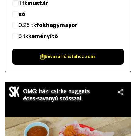
1
tk
mustár
só
0.25
tk
fokhagymapor
3
tk
keményítő
Bevásárlólistához adás