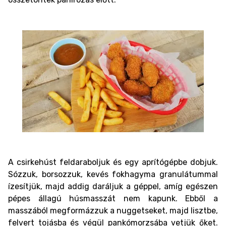
A csirkehúst feldaraboljuk és egy aprítógépbe dobjuk.
Sózzuk, borsozzuk, kevés fokhagyma granulátummal
ízesítjük, majd addig daráljuk a géppel, amíg egészen
pépes állagú húsmasszát nem kapunk. Ebből a
masszából megformázzuk a nuggetseket, majd lisztbe,
felvert tojásba és végül pankómorzsába vetjük őket.