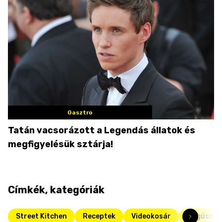
Gasztro
Tatán vacsorázott a Legendás állatok és
megfigyelésük sztárja!
Címkék, kategóriák
Street Kitchen
Receptek
Videokosár
Megúszós 