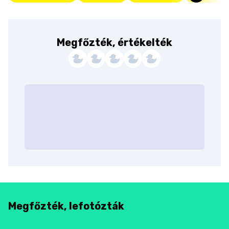
Megfőzték, értékelték
Megfőzték, lefotózták