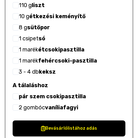
110
g
liszt
10
g
étkezési keményítő
8
g
sütőpor
1
csipet
só
1
marék
étcsokipasztilla
1
marék
fehércsoki-pasztilla
3
- 4
db
keksz
A tálaláshoz
pár szem csokipasztilla
2
gombóc
vaníliafagyi
Bevásárlólistához adás