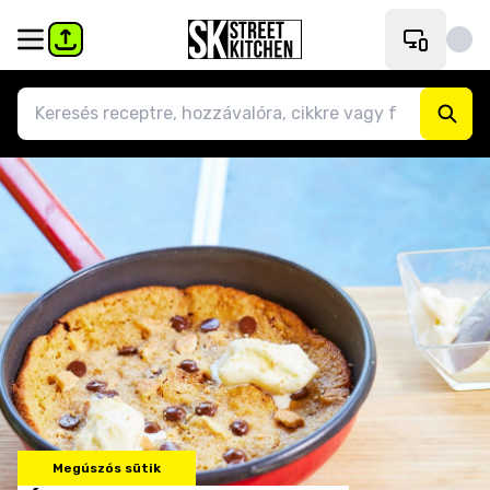
Megúszós sütik