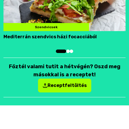
Szendvicsek
Mediterrán szendvics házi focacciából
F
Főztél valami tutit a hétvégén? Oszd meg
másokkal is a receptet!
Receptfeltöltés