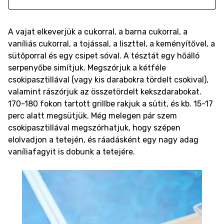
A vajat elkeverjük a cukorral, a barna cukorral, a
vaníliás cukorral, a tojással, a liszttel, a keményítővel, a
sütőporral és egy csipet sóval. A tésztát egy hőálló
serpenyőbe simítjuk. Megszórjuk a kétféle
csokipasztillával (vagy kis darabokra tördelt csokival),
valamint rászórjuk az összetördelt kekszdarabokat.
170-180 fokon tartott grillbe rakjuk a sütit, és kb. 15-17
perc alatt megsütjük. Még melegen pár szem
csokipasztillával megszórhatjuk, hogy szépen
elolvadjon a tetején, és ráadásként egy nagy adag
vaníliafagyit is dobunk a tetejére.