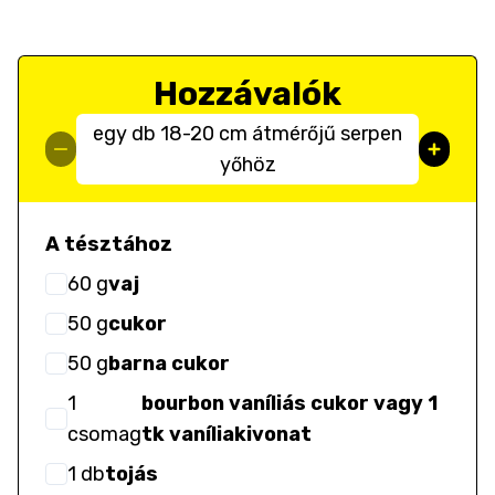
Hozzávalók
egy db 18-20 cm átmérőjű serpen
yőhöz
A tésztához
60
g
vaj
50
g
cukor
50
g
barna cukor
1
bourbon vaníliás cukor vagy 1
csomag
tk vaníliakivonat
1
db
tojás