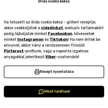
Óriás csokis keksz
Ha tetszett az óriás csokis keksz - grillen! receptje,
akkor csekkoljátok a
videóinkat
, exkluzív tartalmakért
pedig lájkoljatok minket
Facebookon
, kövessetek
minket
Instagramon
és
Tiktokon
! Ha nem éritek be
ennyivel, akkor irány a rendszeresen frissülő
Pinterest
-profilunk, vagy a naponta izgalmas
anyagokkal jelentkező
Viber
-csatornánk!
Recept nyomtatása
Hibát találtam!