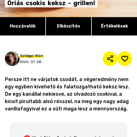
Óriás
csokis
keksz
-
grillen!
Hozzávalók
Elkészítés
Értékelések
Szilágyi
Nóri
2020. 07. 08.
Persze itt ne várjatok csodát, a végeredmény nem
egy egyben kivehető és falatozgatható keksz lesz.
De egy kanállal nekiesve, az olvadozó csokival, a
kicsit pirultabb alsó résszel, na meg egy nagy adag
vaníliafagyival ez a süti maga lesz a mennyország.