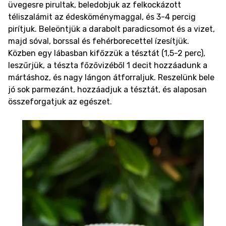
üvegesre pirultak, beledobjuk az felkockázott
téliszalámit az édesköménymaggal, és 3-4 percig
pirítjuk. Beleöntjük a darabolt paradicsomot és a vizet,
majd sóval, borssal és fehérborecettel ízesítjük.
Közben egy lábasban kifőzzük a tésztát (1,5-2 perc),
leszűrjük, a tészta főzővizéből 1 decit hozzáadunk a
mártáshoz, és nagy lángon átforraljuk. Reszelünk bele
jó sok parmezánt, hozzáadjuk a tésztát, és alaposan
összeforgatjuk az egészet.