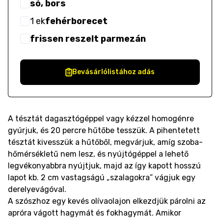
só, bors
1
ek
fehérborecet
frissen reszelt parmezán
Bevásárlólistához adás
A tésztát dagasztógéppel vagy kézzel homogénre
gyúrjuk, és 20 percre hűtőbe tesszük. A pihentetett
tésztát kivesszük a hűtőből, megvárjuk, amíg szoba-
hőmérsékletű nem lesz, és nyújtógéppel a lehető
legvékonyabbra nyújtjuk, majd az így kapott hosszú
lapot kb. 2 cm vastagságú „szalagokra” vágjuk egy
derelyevágóval.
A szószhoz egy kevés olívaolajon elkezdjük párolni az
apróra vágott hagymát és fokhagymát. Amikor