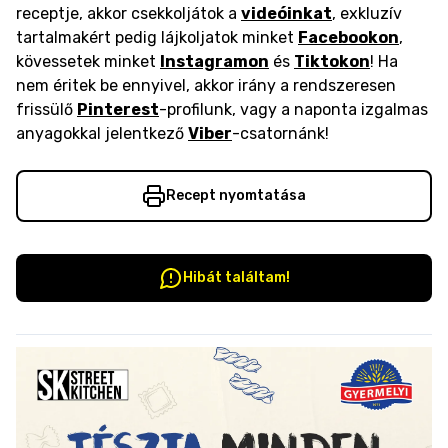
receptje, akkor csekkoljátok a
videóinkat
, exkluzív
tartalmakért pedig lájkoljatok minket
Facebookon
,
kövessetek minket
Instagramon
és
Tiktokon
! Ha
nem éritek be ennyivel, akkor irány a rendszeresen
frissülő
Pinterest
-profilunk, vagy a naponta izgalmas
anyagokkal jelentkező
Viber
-csatornánk!
Recept nyomtatása
Hibát találtam!