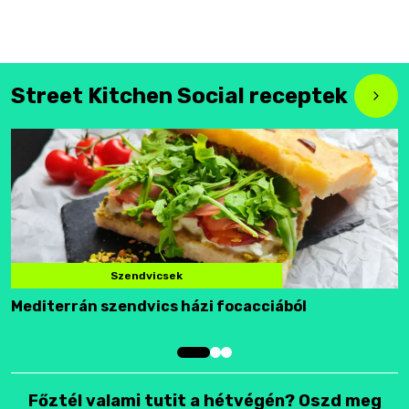
Street Kitchen Social receptek
Szendvicsek
Mediterrán szendvics házi focacciából
F
Főztél valami tutit a hétvégén? Oszd meg