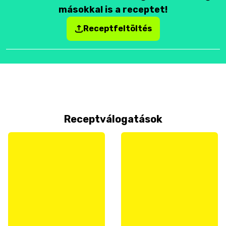
másokkal is a receptet!
Receptfeltöltés
Receptválogatások