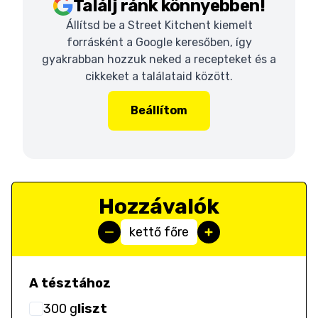
Találj ránk könnyebben!
Állítsd be a Street Kitchent kiemelt
forrásként a Google keresőben, így
gyakrabban hozzuk neked a recepteket és a
cikkeket a találataid között.
Beállítom
Hozzávalók
kettő főre
A tésztához
300
g
liszt