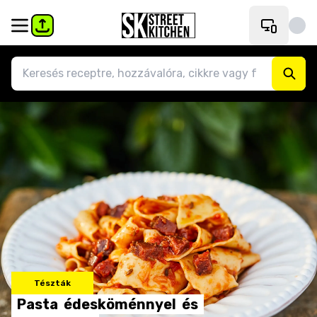
Tészták
Pasta
édesköménnyel
és