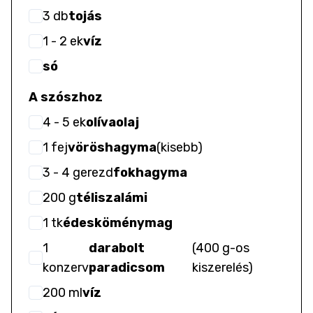
3
db
tojás
1
- 2
ek
víz
só
A szószhoz
4
- 5
ek
olívaolaj
1
fej
vöröshagyma
(
kisebb
)
3
- 4
gerezd
fokhagyma
200
g
téliszalámi
1
tk
édesköménymag
1
darabolt
(
400 g-os
konzerv
paradicsom
kiszerelés
)
200
ml
víz