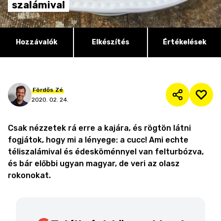
szalámival
Hozzávalók
Elkészítés
Értékelések
Fördős
Zé
2020. 02. 24.
Csak nézzetek rá erre a kajára, és rögtön látni
fogjátok, hogy mi a lényege: a cucc! Ami echte
téliszalámival és édesköménnyel van felturbózva,
és bár előbbi ugyan magyar, de veri az olasz
rokonokat.