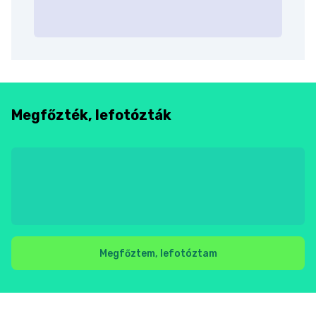
Megfőzték, lefotózták
Megfőztem, lefotóztam