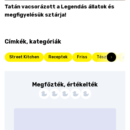
Tatán vacsorázott a Legendás állatok és
megfigyelésük sztárja!
Címkék, kategóriák
Street Kitchen
Receptek
Friss
Tészták
par
Megfőzték, értékelték