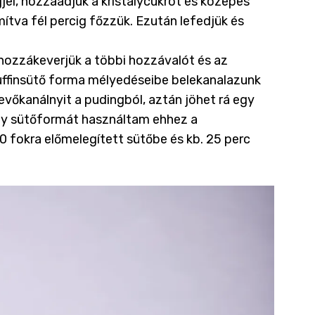
jel, hozzáadjuk a kristálycukrot és közepes
tva fél percig főzzük. Ezután lefedjük és
d hozzákeverjük a többi hozzávalót és az
uffinsütő forma mélyedéseibe belekanalazunk
evőkanálnyit a pudingból, aztán jöhet rá egy
ély sütőformát használtam ehhez a
 fokra előmelegített sütőbe és kb. 25 perc