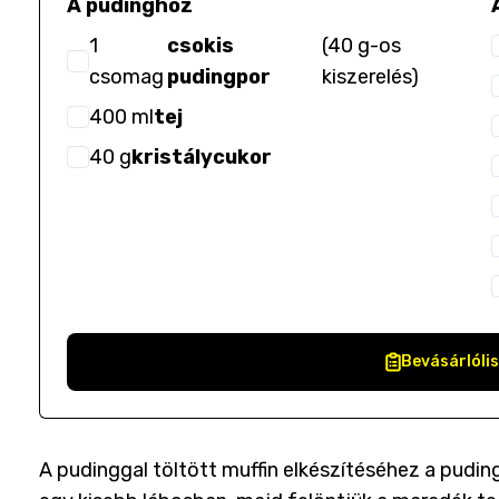
A pudinghoz
1
csokis
(
40 g-os
csomag
pudingpor
kiszerelés
)
400
ml
tej
40
g
kristálycukor
Bevásárlóli
A pudinggal töltött muffin elkészítéséhez a pudi