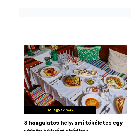
Hol egyek ma?
3 hangulatos hely, ami tökéletes egy
ráérős hétvégi ebédhez