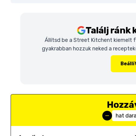
Találj ránk
Állítsd be a Street Kitchent kiemelt
gyakrabban hozzuk neked a recepteket
Beáll
Hozzá
hat dar