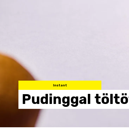
Instant
Pudinggal
töltö