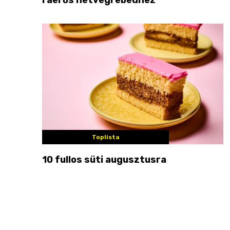
Toplista
10 fullos süti augusztusra