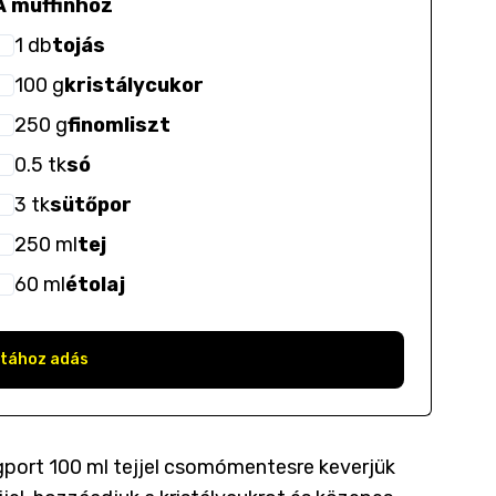
A muffinhoz
1
db
tojás
100
g
kristálycukor
250
g
finomliszt
0.5
tk
só
3
tk
sütőpor
250
ml
tej
60
ml
étolaj
stához adás
ngport 100 ml tejjel csomómentesre keverjük