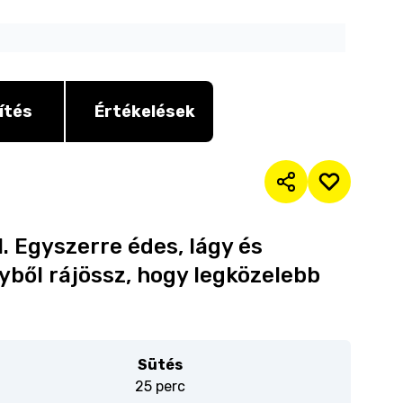
ítés
Értékelések
l. Egyszerre édes, lágy és
gyből rájössz, hogy legközelebb
Sütés
25 perc