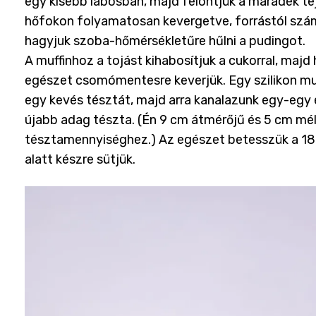
egy kisebb lábosban, majd felöntjük a maradék tej
hőfokon folyamatosan kevergetve, forrástól számí
hagyjuk szoba-hőmérsékletűre hűlni a pudingot.
A muffinhoz a tojást kihabosítjuk a cukorral, maj
egészet csomómentesre keverjük. Egy szilikon m
egy kevés tésztát, majd arra kanalazunk egy-egy 
újabb adag tészta. (Én 9 cm átmérőjű és 5 cm m
tésztamennyiséghez.) Az egészet betesszük a 180
alatt készre sütjük.