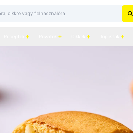
Receptek
Rovatok
Cikkek
Toplisták