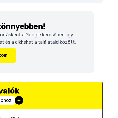
 könnyebben!
 forrásként a Google keresőben, így
 és a cikkeket a találataid között.
ítom
valók
abhoz