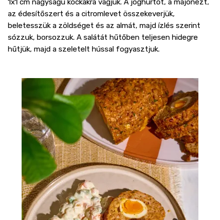
1x1 cm nagyságú kockákra vágjuk. A joghurtot, a majonézt,
az édesítőszert és a citromlevet összekeverjük,
beletesszük a zöldséget és az almát, majd ízlés szerint
sózzuk, borsozzuk. A salátát hűtőben teljesen hidegre
hűtjük, majd a szeletelt hússal fogyasztjuk.