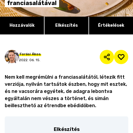
franciasalátával
Hozzávalók
Elkészítés
Értékelések
Forási
Ákos
2022. 06. 15.
Nem kell megrémülni a franciasalátától, létezik fitt
verziója, nyilván tartsátok észben, hogy mit esztek,
és ne vacsorára egyétek, de adagra lebontva
egyáltalán nem vészes a történet, és simán
beilleszthető az étrendbe ebédidőben.
Elkészítés