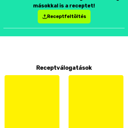
másokkal is a receptet!
Receptfeltöltés
Receptválogatások