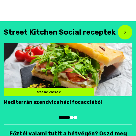
Street Kitchen Social receptek
Szendvicsek
Mediterrán szendvics házi focacciából
F
Főztél valami tutit a hétvégén? Oszd meg