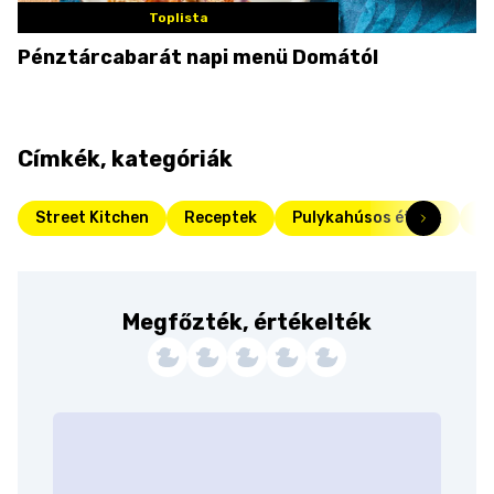
Toplista
Pénztárcabarát napi menü Domától
Címkék, kategóriák
Street Kitchen
Receptek
Pulykahúsos ételek
Pu
Megfőzték, értékelték