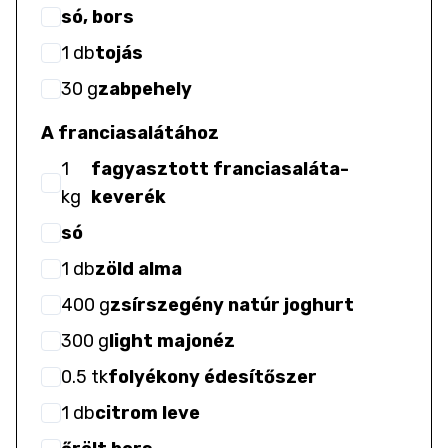
só, bors
1
db
tojás
30
g
zabpehely
A franciasalátához
1
fagyasztott franciasaláta-
kg
keverék
só
1
db
zöld alma
400
g
zsírszegény natúr joghurt
300
g
light majonéz
0.5
tk
folyékony édesítőszer
1
db
citrom leve