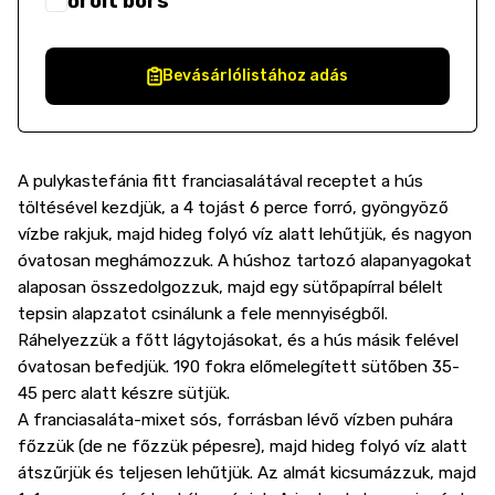
őrölt bors
Bevásárlólistához adás
A pulykastefánia fitt franciasalátával receptet a hús
töltésével kezdjük, a 4 tojást 6 perce forró, gyöngyöző
vízbe rakjuk, majd hideg folyó víz alatt lehűtjük, és nagyon
óvatosan meghámozzuk. A húshoz tartozó alapanyagokat
alaposan összedolgozzuk, majd egy sütőpapírral bélelt
tepsin alapzatot csinálunk a fele mennyiségből.
Ráhelyezzük a főtt lágytojásokat, és a hús másik felével
óvatosan befedjük. 190 fokra előmelegített sütőben 35-
45 perc alatt készre sütjük.
A franciasaláta-mixet sós, forrásban lévő vízben puhára
főzzük (de ne főzzük pépesre), majd hideg folyó víz alatt
átszűrjük és teljesen lehűtjük. Az almát kicsumázzuk, majd