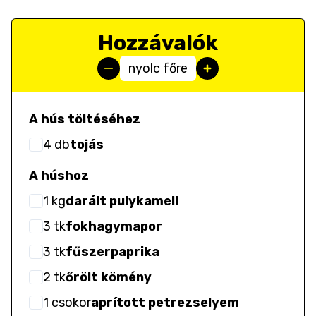
Hozzávalók
nyolc főre
A hús töltéséhez
4
db
tojás
A húshoz
1
kg
darált pulykamell
3
tk
fokhagymapor
3
tk
fűszerpaprika
2
tk
őrölt kömény
1
csokor
aprított petrezselyem