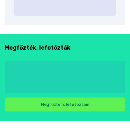
Megfőzték, lefotózták
Megfőztem, lefotóztam