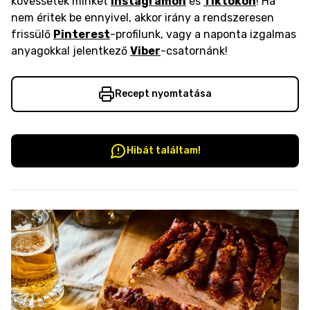
kövessetek minket
Instagramon
és
Tiktokon
! Ha
nem éritek be ennyivel, akkor irány a rendszeresen
frissülő
Pinterest
-profilunk, vagy a naponta izgalmas
anyagokkal jelentkező
Viber
-csatornánk!
Recept nyomtatása
Hibát találtam!