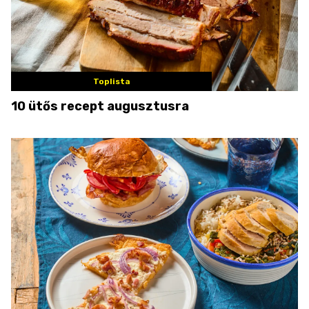
Toplista
10 ütős recept augusztusra