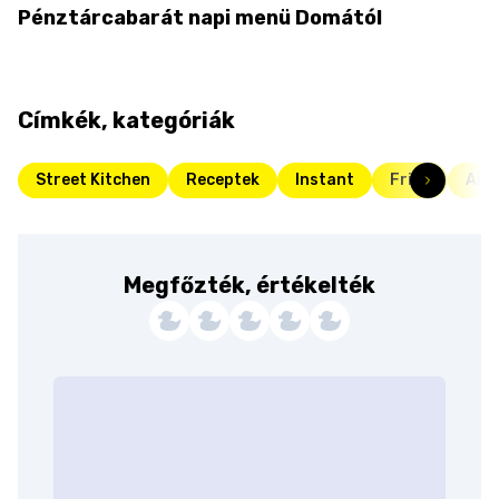
Pénztárcabarát napi menü Domától
Címkék, kategóriák
Street Kitchen
Receptek
Instant
Friss
Air 
Megfőzték, értékelték