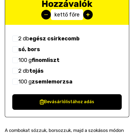
Hozzávalók
kettő főre
2
db
egész csirkecomb
só, bors
100
g
finomliszt
2
db
tojás
100
g
zsemlemorzsa
Bevásárlólistához adás
A combokat sózzuk, borsozzuk, majd a szokásos módon