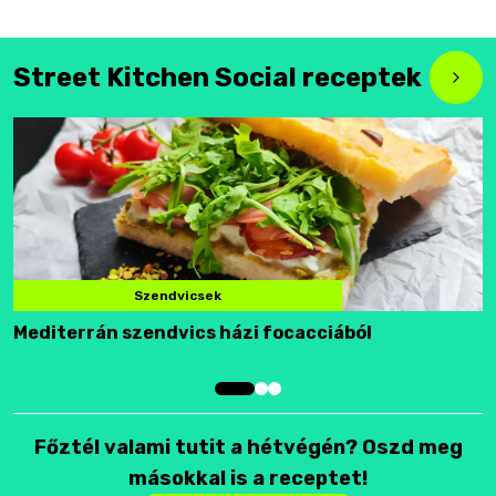
Street Kitchen Social receptek
Szendvicsek
Mediterrán szendvics házi focacciából
F
Főztél valami tutit a hétvégén? Oszd meg
másokkal is a receptet!