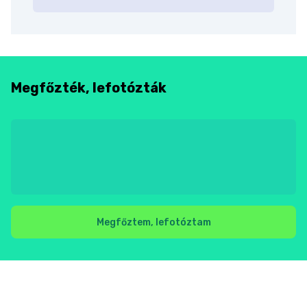
Megfőzték, lefotózták
Megfőztem, lefotóztam