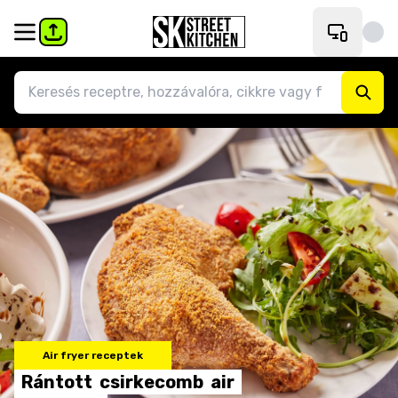
Air fryer receptek
Rántott
csirkecomb
air