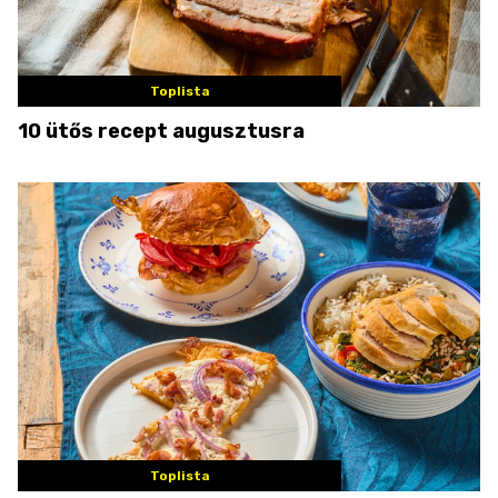
Toplista
10 ütős recept augusztusra
Toplista