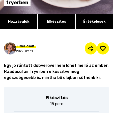
fryerben
Hozzávalók
Elkészítés
Értékelések
Eisler
Zsolti
2022. 09. 11.
Egy jó rántott dobverővel nem lőhet mellé az ember.
Ráadásul air fryerben elkészítve még
egészségesebb is, mintha bő olajban sütnénk ki.
Elkészítés
15 perc