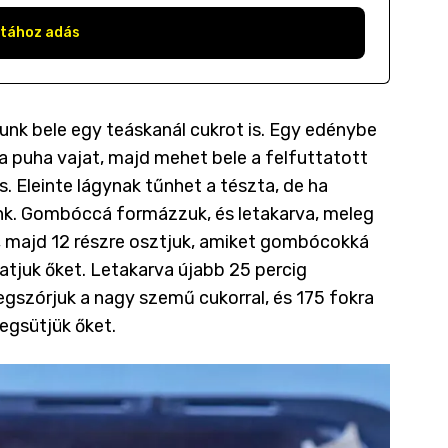
stához adás
kunk bele egy teáskanál cukrot is. Egy edénybe
és a puha vajat, majd mehet bele a felfuttatott
s. Eleinte lágynak tűnhet a tészta, de ha
nk. Gombóccá formázzuk, és letakarva, meleg
k, majd 12 részre osztjuk, amiket gombócokká
tjuk őket. Letakarva újabb 25 percig
megszórjuk a nagy szemű cukorral, és 175 fokra
megsütjük őket.