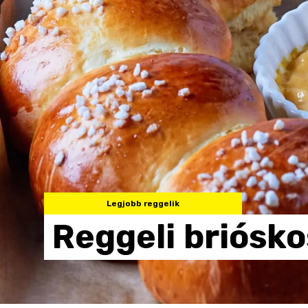
Legjobb reggelik
Reggeli
briósk