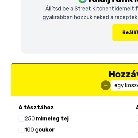
Állítsd be a Street Kitchent kiemelt
gyakrabban hozzuk neked a recepteket
Beáll
Hozzá
egy kosz
A tésztához
250
ml
meleg tej
100
g
cukor