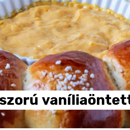
oszorú
vaníliaöntet