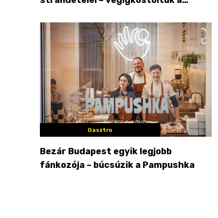
győzteseket
Gasztro
Bezár Budapest egyik legjobb
fánkozója – búcsúzik a Pampushka