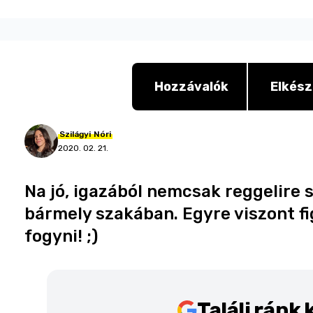
Hozzávalók
Elkész
Szilágyi
Nóri
2020. 02. 21.
Na jó, igazából nemcsak reggelire 
bármely szakában. Egyre viszont fi
fogyni! ;)
Találj ránk