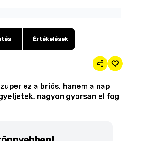
ítés
Értékelések
szuper ez a briós, hanem a nap
gyeljetek, nagyon gyorsan el fog
 könnyebben!