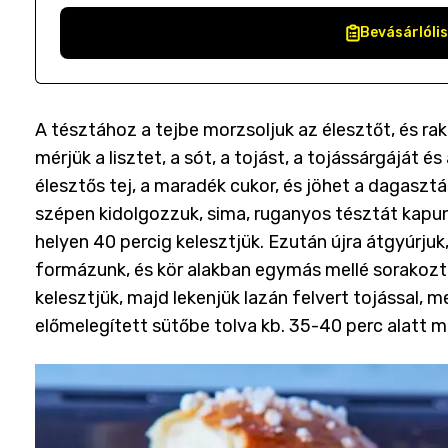
Bevásárlóli
A tésztához a tejbe morzsoljuk az élesztőt, és ra
mérjük a lisztet, a sót, a tojást, a tojássárgáját 
élesztős tej, a maradék cukor, és jöhet a dagasztá
szépen kidolgozzuk, sima, ruganyos tésztát kapu
helyen 40 percig kelesztjük. Ezután újra átgyúrju
formázunk, és kör alakban egymás mellé sorakozta
kelesztjük, majd lekenjük lazán felvert tojással, 
előmelegített sütőbe tolva kb. 35-40 perc alatt 