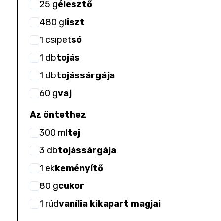
25
g
élesztő
480
g
liszt
1
csipet
só
1
db
tojás
1
db
tojássárgája
60
g
vaj
Az öntethez
300
ml
tej
3
db
tojássárgája
1
ek
keményítő
80
g
cukor
1
rúd
vanília kikapart magjai