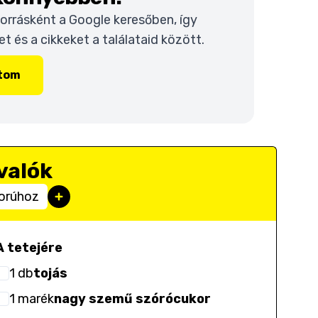
 forrásként a Google keresőben, így
 és a cikkeket a találataid között.
ítom
valók
orúhoz
A tetejére
1
db
tojás
1
marék
nagy szemű szórócukor