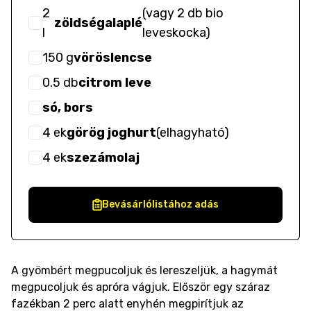
2
(
vagy 2 db bio
zöldségalaplé
l
leveskocka
)
150
g
vöröslencse
0.5
db
citrom leve
só, bors
4
ek
görög joghurt
(
elhagyható
)
4
ek
szezámolaj
Bevásárlólistához adás
A gyömbért megpucoljuk és lereszeljük, a hagymát
megpucoljuk és apróra vágjuk. Először egy száraz
fazékban 2 perc alatt enyhén megpirítjuk az