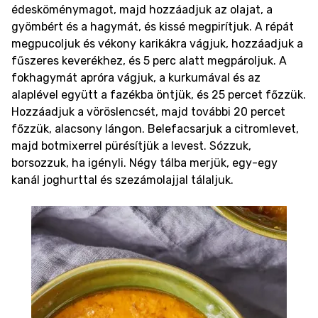
édesköménymagot, majd hozzáadjuk az olajat, a
gyömbért és a hagymát, és kissé megpirítjuk. A répát
megpucoljuk és vékony karikákra vágjuk, hozzáadjuk a
fűszeres keverékhez, és 5 perc alatt megpároljuk. A
fokhagymát apróra vágjuk, a kurkumával és az
alaplével együtt a fazékba öntjük, és 25 percet főzzük.
Hozzáadjuk a vöröslencsét, majd további 20 percet
főzzük, alacsony lángon. Belefacsarjuk a citromlevet,
majd botmixerrel pürésítjük a levest. Sózzuk,
borsozzuk, ha igényli. Négy tálba merjük, egy-egy
kanál joghurttal és szezámolajjal tálaljuk.