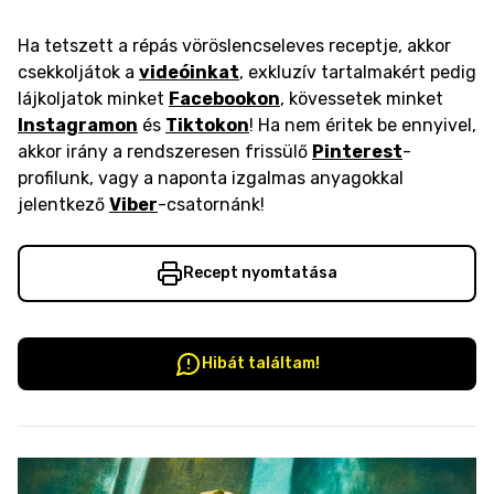
Ha tetszett a répás vöröslencseleves receptje, akkor
csekkoljátok a
videóinkat
, exkluzív tartalmakért pedig
lájkoljatok minket
Facebookon
, kövessetek minket
Instagramon
és
Tiktokon
! Ha nem éritek be ennyivel,
akkor irány a rendszeresen frissülő
Pinterest
-
profilunk, vagy a naponta izgalmas anyagokkal
jelentkező
Viber
-csatornánk!
Recept nyomtatása
Hibát találtam!