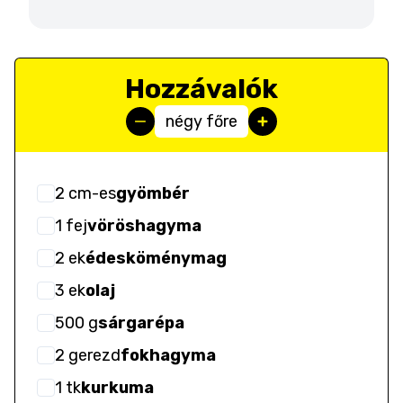
Hozzávalók
négy főre
2
cm-es
gyömbér
1
fej
vöröshagyma
2
ek
édesköménymag
3
ek
olaj
500
g
sárgarépa
2
gerezd
fokhagyma
1
tk
kurkuma