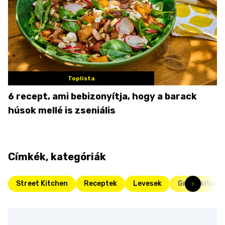
Toplista
6 recept, ami bebizonyítja, hogy a barack
húsok mellé is zseniális
Címkék, kategóriák
Street Kitchen
Receptek
Levesek
Green kitche