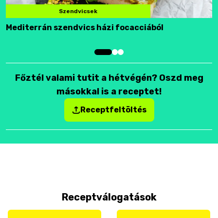
Szendvicsek
Mediterrán szendvics házi focacciából
F
Főztél valami tutit a hétvégén? Oszd meg
másokkal is a receptet!
Receptfeltöltés
Receptválogatások