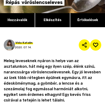
Répás
vöröslencseleves
Hozzávalók
Elkészítés
Értékelések
Vida
Katalin
2020. 07. 14.
Meleg leveseknek nyáron is helye van az
asztalunkon, hát még egy ilyen szép, élénk színű,
narancssárga vöröslencselevesnek. Egy jó levesben
az ízek több rétegben épülnek egymásra, itt az
édesköménymag, a gyömbér, a lencse és a
szezámolaj fog egymással harmóniát alkotni,
egyiket sem érdemes elhagyni! Egy kevés friss
csírával a tetején is lehet tálalni.