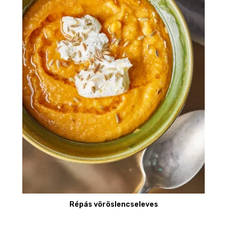
Répás vöröslencseleves