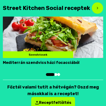
Street Kitchen Social receptek
Szendvicsek
Mediterrán szendvics házi focacciából
F
Főztél valami tutit a hétvégén? Oszd meg
másokkal is a receptet!
Receptfeltöltés