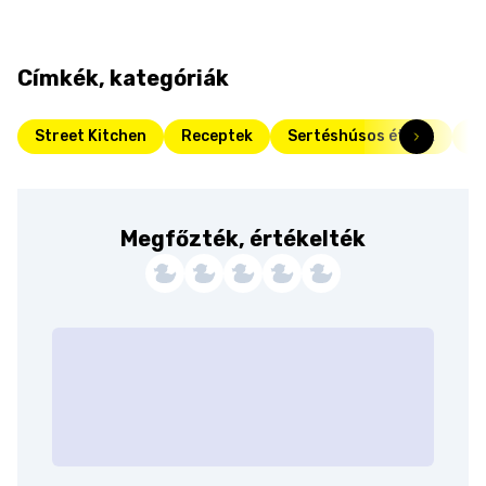
Címkék, kategóriák
Street Kitchen
Receptek
Sertéshúsos ételek
Fr
Megfőzték, értékelték