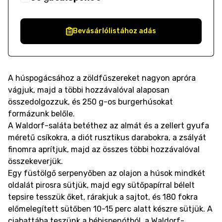
Bevásárlólistához adás
A húspogácsához a zöldfűszereket nagyon apróra
vágjuk, majd a többi hozzávalóval alaposan
összedolgozzuk, és 250 g-os burgerhúsokat
formázunk belőle.
A Waldorf-saláta betéthez az almát és a zellert gyufa
méretű csíkokra, a diót rusztikus darabokra, a zsályát
finomra aprítjuk, majd az összes többi hozzávalóval
összekeverjük.
Egy füstölgő serpenyőben az olajon a húsok mindkét
oldalát pirosra sütjük, majd egy sütőpapírral bélelt
tepsire tesszük őket, rárakjuk a sajtot, és 180 fokra
előmelegített sütőben 10-15 perc alatt készre sütjük. A
ciabattába teszünk a bébispenótból, a Waldorf-