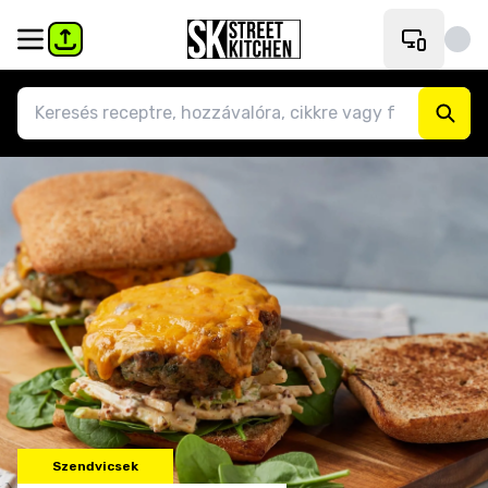
Szendvicsek