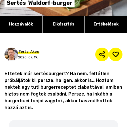
Sertés
Waldorf-burger
Hozzávalók
Elkészítés
Értékelések
Forási
Ákos
2020. 07. 19.
Ettetek már sertésburgert? Ha nem, feltétlen
próbáljátok ki, persze, ha igen, akkor is… Hoztam
nektek egy tuti burgerreceptet ciabattával, amiben
biztos nem fogtok csalódni. Persze, ha inkább a
burgerbuci fanjai vagytok, akkor használhattok
hozzá azt is.