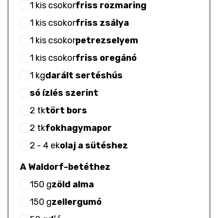
1
kis csokor
friss rozmaring
1
kis csokor
friss zsálya
1
kis csokor
petrezselyem
1
kis csokor
friss oregánó
1
kg
darált sertéshús
só ízlés szerint
2
tk
tört bors
2
tk
fokhagymapor
2
- 4
ek
olaj a sütéshez
A Waldorf-betéthez
150
g
zöld alma
150
g
zellergumó