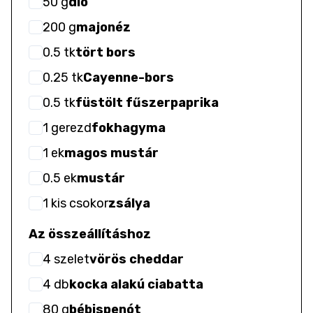
50
g
dió
200
g
majonéz
0.5
tk
tört bors
0.25
tk
Cayenne-bors
0.5
tk
füstölt fűszerpaprika
1
gerezd
fokhagyma
1
ek
magos mustár
0.5
ek
mustár
1
kis csokor
zsálya
Az összeállításhoz
4
szelet
vörös cheddar
4
db
kocka alakú ciabatta
80
g
bébispenót