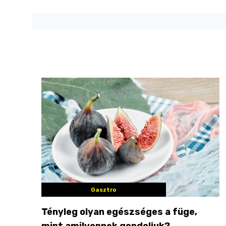
Gasztro
Tényleg olyan egészséges a füge,
mint amilyennek gondoljuk?