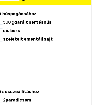
A húspogácsához
500
g
darált sertéshús
só, bors
szeletelt ementáli sajt
Az összeállításhoz
2
paradicsom