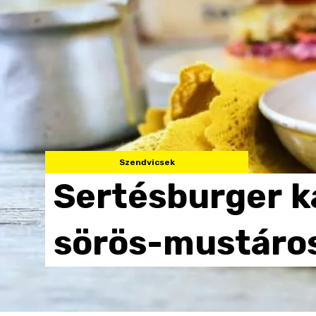
Szendvicsek
Sertésburger
k
sörös-mustáro