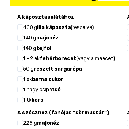
A káposztasalátához
400
g
lila káposzta
(
reszelve
)
140
g
majonéz
140
g
tejföl
1
- 2
ek
fehérborecet
(
vagy almaecet
)
50
g
reszelt sárgarépa
1
ek
barna cukor
1
nagy csipet
só
1
tk
bors
A szószhoz (fahéjas “sörmustár”)
225
g
majonéz