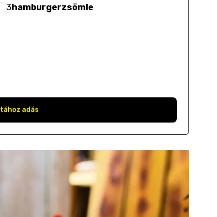
3
hamburgerzsömle
stához adás