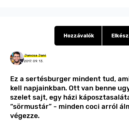
Hozzávalók
Elkész
Jancsa
Jani
2017. 09. 13.
Ez a sertésburger mindent tud, am
kell napjainkban. Ott van benne ug
szelet sajt, egy házi káposztasalát
“sörmustár” - minden coci arról ál
végezze.