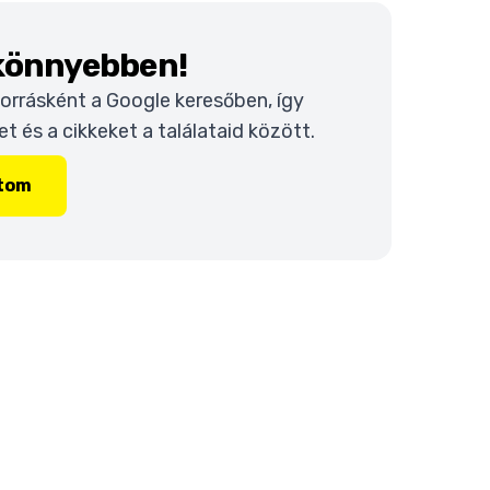
 könnyebben!
 forrásként a Google keresőben, így
 és a cikkeket a találataid között.
ítom