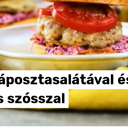
áposztasalátával
é
s
szósszal