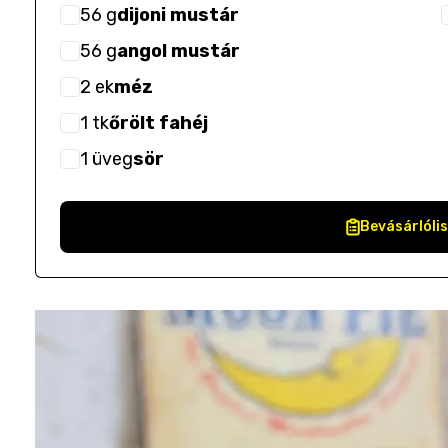
56
g
dijoni mustár
56
g
angol mustár
2
ek
méz
1
tk
őrölt fahéj
1
üveg
sör
Bevásárlóli