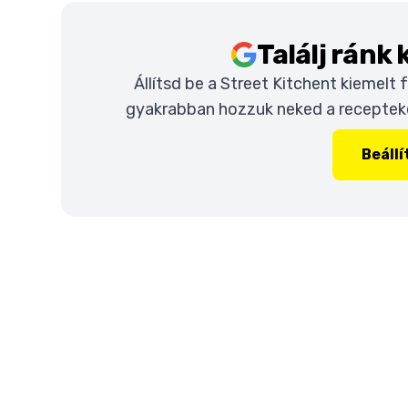
Találj ránk
Állítsd be a Street Kitchent kiemelt
gyakrabban hozzuk neked a recepteket
Beáll