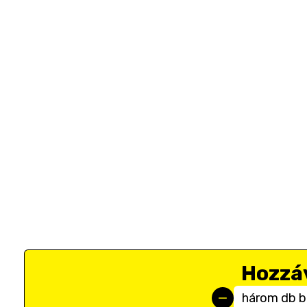
Hozzá
három db b