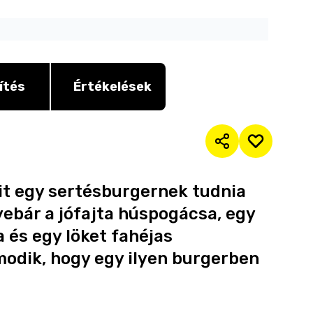
ítés
Értékelések
it egy sertésburgernek tudnia
yebár a jófajta húspogácsa, egy
a és egy löket fahéjas
modik, hogy egy ilyen burgerben