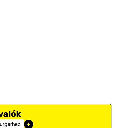
valók
urgerhez