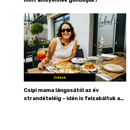
Cikkek
Csipi mama lángosától az év
strandételéig – idén is felzabáltuk a
Balaton déli partját