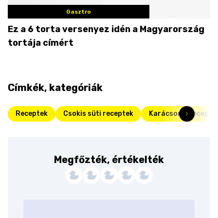
Gasztro
Ez a 6 torta versenyez idén a Magyarország
tortája címért
Címkék, kategóriák
Receptek
Csokis süti receptek
Karácsonyi recepte
Megfőzték, értékelték