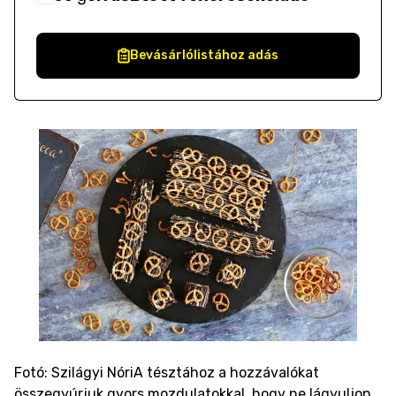
Bevásárlólistához adás
Fotó: Szilágyi Nóri
A tésztához a hozzávalókat
összegyúrjuk gyors mozdulatokkal, hogy ne lágyuljon