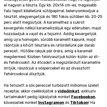
el nagyon a tészta. Egy kb. 20x14 cm-es, magasabb
falú tepsit kibélelünk sütőpapírral, belenyomkodjuk a
tésztát, elegyengetjük és 180 fokos sütőben kb. 20-25
perc alatt megsütjük.
A karamellhez a cukrot
kevergetés nélkül karamellizáljuk egy edényben, majd
hozzáadjuk a vajat és a tejszínt. Addig kevergetjük
amíg újra homogén, sűrűbb karamellt kapunk, majd
ráöntjük a kihűlt tésztára és rátördelünk pár darab
perecet.. Hűtőbe rakjuk pár órára, amíg a karamell
megdermed. Közben felolvasztjuk külön-külön az ét-
és fehércsokit. Az étcsokit a megszilárdult karamellre
öntjük, rászórjuk a sósperceket és az olvasztott
fehércsokival díszítjük.
Ha tetszett a sós pereccel turbózott milliomos szelet
receptje, akkor csekkoljátok a
videóinkat
, exkluzív
tartalmakért pedig lájkoljatok minket
Facebookon
,
kövessetek minket
Instagramon
és
Tiktokon
! Ha