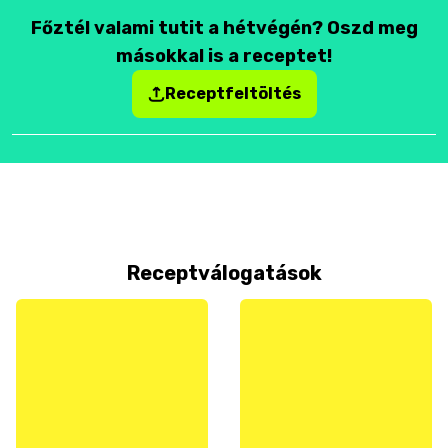
Főztél valami tutit a hétvégén? Oszd meg
másokkal is a receptet!
Receptfeltöltés
Receptválogatások