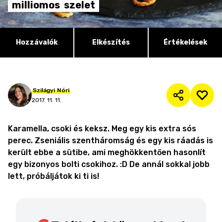
milliomos
szelet
Hozzávalók
Elkészítés
Értékelések
Szilágyi
Nóri
2017. 11. 11.
Karamella, csoki és keksz. Meg egy kis extra sós
perec. Zseniális szentháromság és egy kis ráadás is
került ebbe a sütibe, ami meghökkentően hasonlít
egy bizonyos bolti csokihoz. :D De annál sokkal jobb
lett, próbáljátok ki ti is!