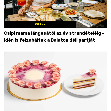
Cikkek
Csipi mama lángosától az év strandételéig –
idén is felzabáltuk a Balaton déli partját