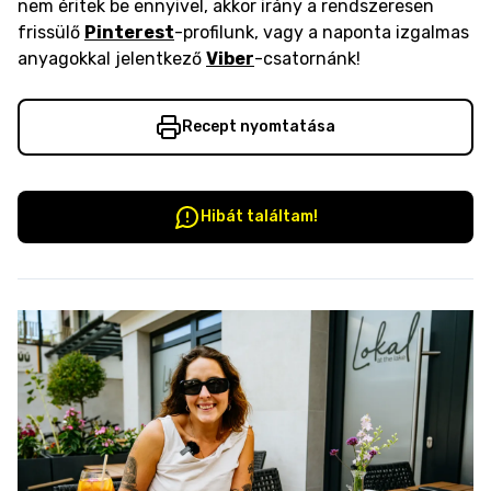
nem éritek be ennyivel, akkor irány a rendszeresen
frissülő
Pinterest
-profilunk, vagy a naponta izgalmas
anyagokkal jelentkező
Viber
-csatornánk!
Recept nyomtatása
Hibát találtam!