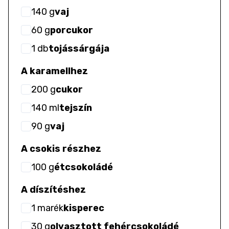
140
g
vaj
60
g
porcukor
1
db
tojássárgája
A karamellhez
200
g
cukor
140
ml
tejszín
90
g
vaj
A csokis részhez
100
g
étcsokoládé
A díszítéshez
1
marék
kisperec
30
g
olvasztott fehércsokoládé