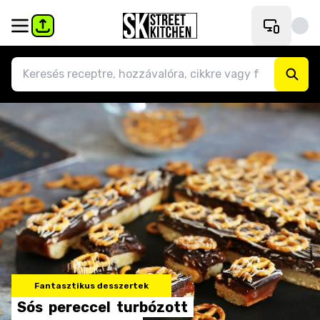
Fantasztikus desszertek
Sós
pereccel
turbózott