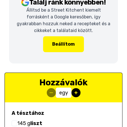
Találj ránk könnyebben!
Állítsd be a Street Kitchent kiemelt
forrásként a Google keresőben, így
gyakrabban hozzuk neked a recepteket és a
cikkeket a találataid között.
Beállítom
Hozzávalók
egy
A tésztához
145
g
liszt