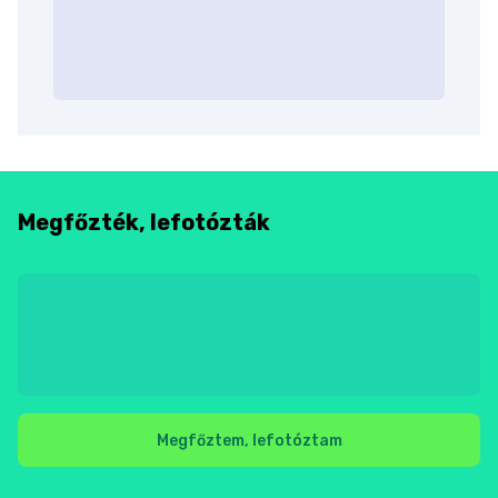
Megfőzték, lefotózták
Megfőztem, lefotóztam