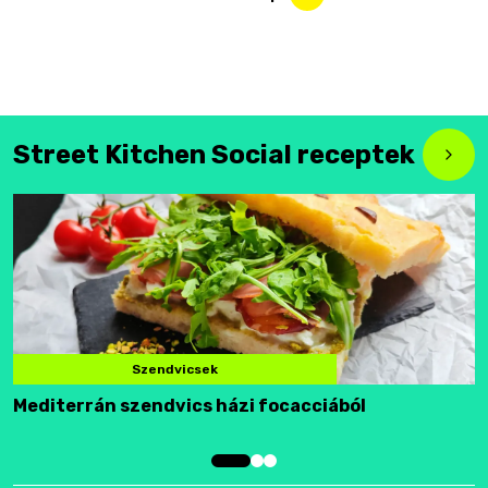
Street Kitchen Social receptek
Szendvicsek
Mediterrán szendvics házi focacciából
F