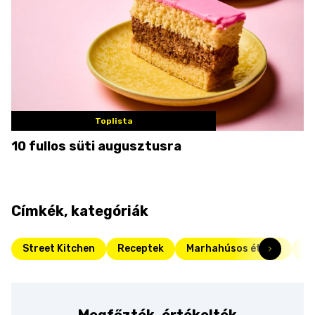
Toplista
10 fullos süti augusztusra
Címkék, kategóriák
Street Kitchen
Receptek
Marhahúsos ételek
Fr
Megfőzték, értékelték