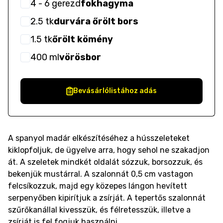
4
- 6
gerezd
fokhagyma
2.5
tk
durvára őrölt bors
1.5
tk
őrölt kömény
400
ml
vörösbor
Bevásárlólistához adás
A spanyol madár elkészítéséhez a hússzeleteket
kiklopfoljuk, de ügyelve arra, hogy sehol ne szakadjon
át. A szeletek mindkét oldalát sózzuk, borsozzuk, és
bekenjük mustárral. A szalonnát 0,5 cm vastagon
felcsíkozzuk, majd egy közepes lángon hevített
serpenyőben kipirítjuk a zsírját. A tepertős szalonnát
szűrőkanállal kivesszük, és félretesszük, illetve a
zsírját is fel fogjuk használni.