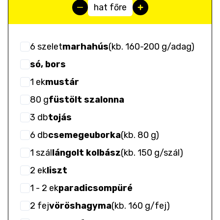
hat főre
6
szelet
marhahús
(
kb. 160-200 g/adag
)
só, bors
1
ek
mustár
80
g
füstölt szalonna
3
db
tojás
6
db
csemegeuborka
(
kb. 80 g
)
1
szál
lángolt kolbász
(
kb. 150 g/szál
)
2
ek
liszt
1
- 2
ek
paradicsompüré
2
fej
vöröshagyma
(
kb. 160 g/fej
)