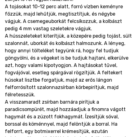
A tojásokat 10-12 perc alatt, forró vízben keményre
főzzük, majd lehűtjük, megtisztítjuk, és négybe
vágjuk. A csemegeuborkát felcsíkozzuk, a kolbászt
pedig 4 mm vastag szeletekre vágjuk.
A hússzeleteket kiterítjük, a közepére pedig tojást, sült
szalonnát, uborkát és kolbászt halmozunk. A lényeg,
hogy annyi tölteléket tegyünk rá, hogy fel tudjuk
göngyölni, és a végeket is be tudjuk hajtani, elkerülve
azt, hogy valami kipotyogjon. A hajtásokat tűvel,
fogvájóval, esetleg spárgával rögzítjük. A feltekert
húsokat lisztbe forgatjuk, majd az erős lángon
felforrósított szalonnazsírban körbepirítjuk, majd
félretesszük.
A visszamaradt zsírban barnára pirítjuk a
paradicsompürét, majd hozzáadjuk a finomra vágott
hagymát és a zúzott fokhagymát. Ízesítjük sóval,
borssal és köménnyel, majd felöntjük a borral. Ha
felforrt, egy botmixerrel krémesítjük, ezután