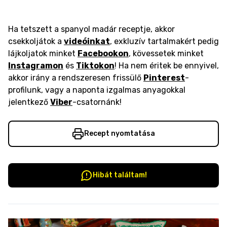
Ha tetszett a spanyol madár receptje, akkor
csekkoljátok a
videóinkat
, exkluzív tartalmakért pedig
lájkoljatok minket
Facebookon
, kövessetek minket
Instagramon
és
Tiktokon
! Ha nem éritek be ennyivel,
akkor irány a rendszeresen frissülő
Pinterest
-
profilunk, vagy a naponta izgalmas anyagokkal
jelentkező
Viber
-csatornánk!
Recept nyomtatása
Hibát találtam!