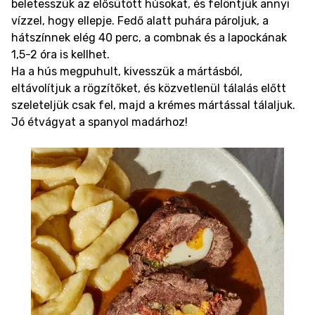
beletesszük az elősütött húsokat, és felöntjük annyi
vízzel, hogy ellepje. Fedő alatt puhára pároljuk, a
hátszínnek elég 40 perc, a combnak és a lapockának
1,5-2 óra is kellhet.
Ha a hús megpuhult, kivesszük a mártásból,
eltávolítjuk a rögzítőket, és közvetlenül tálalás előtt
szeleteljük csak fel, majd a krémes mártással tálaljuk.
Jó étvágyat a spanyol madárhoz!