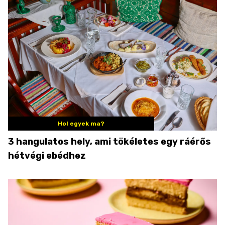
Hol egyek ma?
3 hangulatos hely, ami tökéletes egy ráérős
hétvégi ebédhez