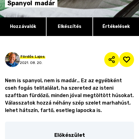
Spanyol
madár
Hozzávalók
Elkészítés
Értékelések
Fördős
Lajos
2021. 08. 20.
Nem is spanyol, nem is madár… Ez az egyébként
cseh fogás telitalálat, ha szereted az isteni
szaftban fürdőző, minden jóval megtöltött húsokat.
Válasszatok hozzá néhány szép szelet marhahúst,
lehet hátszín, fartő, esetleg lapocka is.
Előkészület