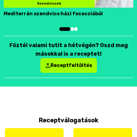
Szendvicsek
Mediterrán szendvics házi focacciából
F
Főztél valami tutit a hétvégén? Oszd meg
másokkal is a receptet!
Receptfeltöltés
Receptválogatások