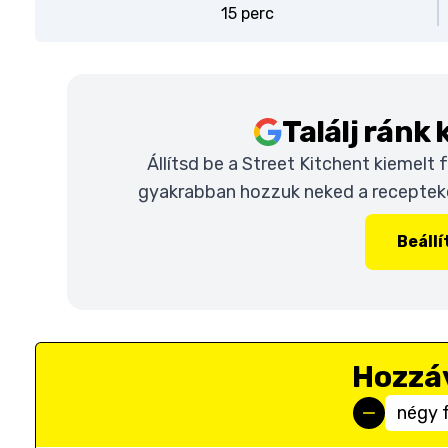
15 perc
Találj ránk
Állítsd be a Street Kitchent kiemelt
gyakrabban hozzuk neked a recepteket
Beáll
Hozzá
négy 