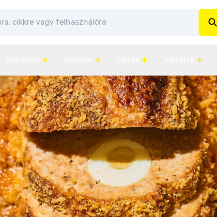
Receptek
Rovatok
Cikkek
Toplisták