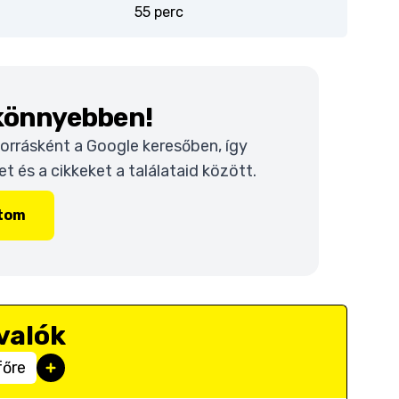
55 perc
 könnyebben!
 forrásként a Google keresőben, így
 és a cikkeket a találataid között.
ítom
valók
főre