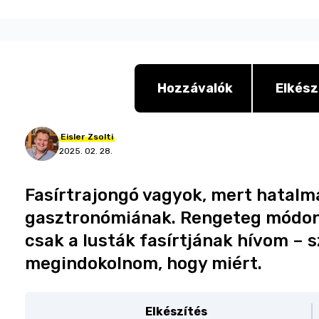
Hozzávalók
Elkész
Eisler
Zsolti
2025. 02. 28.
Fasírtrajongó vagyok, mert hatalma
gasztronómiának. Rengeteg módon v
csak a lusták fasírtjának hívom – 
megindokolnom, hogy miért.
Elkészítés