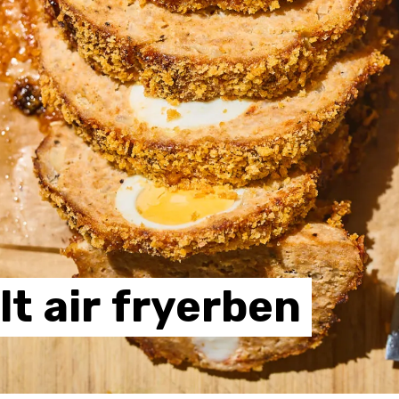
lt
air
fryerben