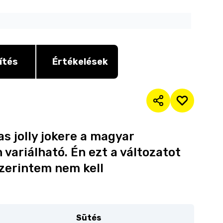
ítés
Értékelések
s jolly jokere a magyar
ariálható. Én ezt a változatot
szerintem nem kell
Sütés