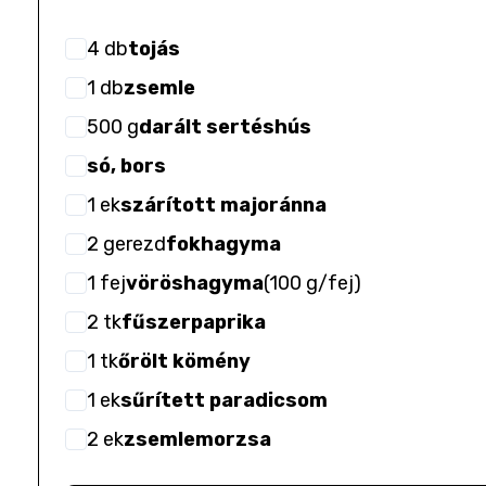
4
db
tojás
1
db
zsemle
500
g
darált sertéshús
só, bors
1
ek
szárított majoránna
2
gerezd
fokhagyma
1
fej
vöröshagyma
(
100 g/fej
)
2
tk
fűszerpaprika
1
tk
őrölt kömény
1
ek
sűrített paradicsom
2
ek
zsemlemorzsa