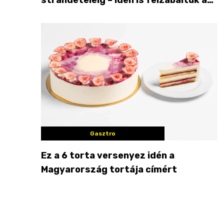
Balaton déli partját
Gasztro
Ez a 6 torta versenyez idén a
Magyarország tortája címért