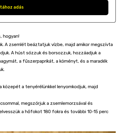
stához adás
s, hogyan!
k. A zsemlét beáztatjuk vízbe, majd amikor megszívta
adjuk. A húst sózzuk és borsozzuk, hozzáadjuk a
hagymát, a fűszerpaprikát, a köményt, és a maradék
uk.
a közepét a tenyérélünkkel lenyomkodjuk, majd
dicsommal, megszórjuk a zsemlemorzsával és
felvesszük a hőfokot 180 fokra és további 10-15 perc