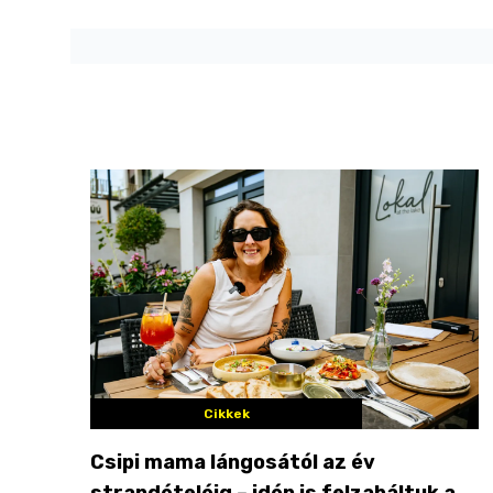
Cikkek
Csipi mama lángosától az év
strandételéig – idén is felzabáltuk a