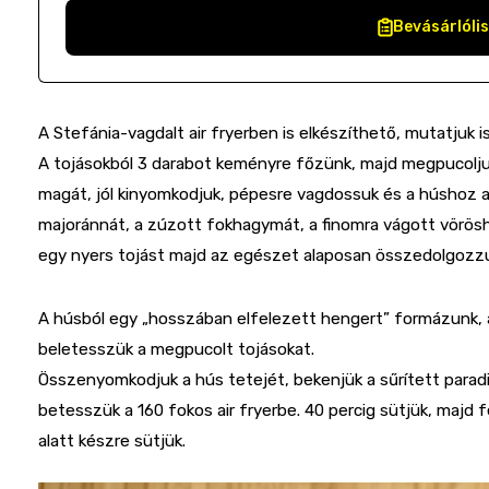
Bevásárlóli
A Stefánia-vagdalt air fryerben is elkészíthető, mutatjuk i
A tojásokból 3 darabot keményre főzünk, majd megpucolju
magát, jól kinyomkodjuk, pépesre vagdossuk és a húshoz 
majoránnát, a zúzott fokhagymát, a finomra vágott vörös
egy nyers tojást majd az egészet alaposan összedolgozz
A húsból egy „hosszában elfelezett hengert” formázunk, 
beletesszük a megpucolt tojásokat.
Összenyomkodjuk a hús tetejét, bekenjük a sűrített para
betesszük a 160 fokos air fryerbe. 40 percig sütjük, majd 
alatt készre sütjük.