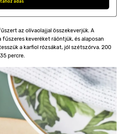
stához adás
űszert az olívaolajjal összekeverjük. A
 a fűszeres keveréket ráöntjük, és alaposan
 tesszük a karfiol rózsákat, jól szétszórva. 200
-35 percre.