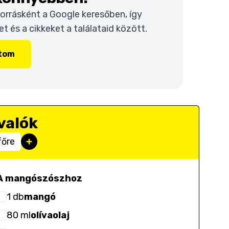
 forrásként a Google keresőben, így
 és a cikkeket a találataid között.
ítom
valók
főre
A mangószószhoz
1
db
mangó
80
ml
olívaolaj