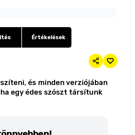
ítés
Értékelések
észíteni, és minden verziójában
 ha egy édes szószt társítunk
 könnyebben!