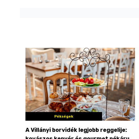
Pékségek
A Villányi borvidék legjobb reggelije:
kovászos kenyér és gourmet pékáruk