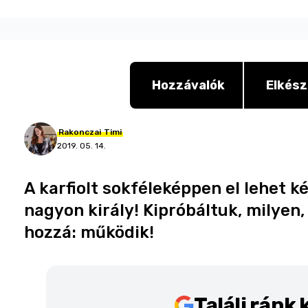
Hozzávalók
Elkész
Rakonczai
Timi
2019. 05. 14.
A karfiolt sokféleképpen el lehet k
nagyon király! Kipróbáltuk, milyen,
hozzá: működik!
Találj ránk