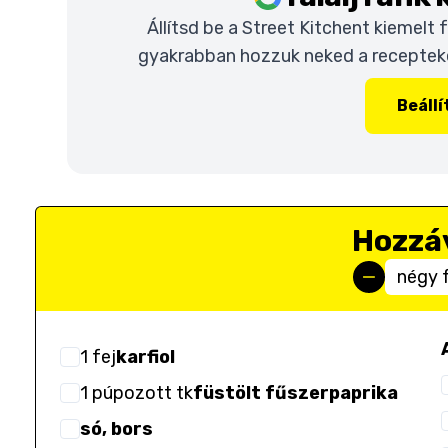
Állítsd be a Street Kitchent kiemelt
gyakrabban hozzuk neked a recepteket
Beáll
Hozzá
négy 
1
fej
karfiol
1
púpozott tk
füstölt fűszerpaprika
só, bors