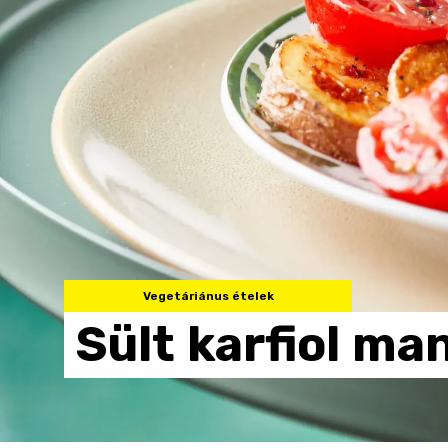
Vegetáriánus ételek
Sült
karfiol
man