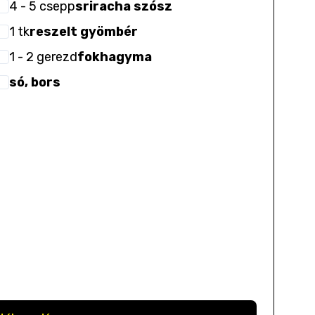
4
- 5
csepp
sriracha szósz
1
tk
reszelt gyömbér
1
- 2
gerezd
fokhagyma
só, bors