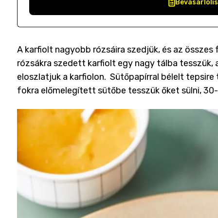
Bevásárlóli
A karfiolt nagyobb rózsáira szedjük, és az összes f
rózsákra szedett karfiolt egy nagy tálba tesszük,
eloszlatjuk a karfiolon. Sütőpapírral bélelt tepsire
fokra előmelegített sütőbe tesszük őket sülni, 30