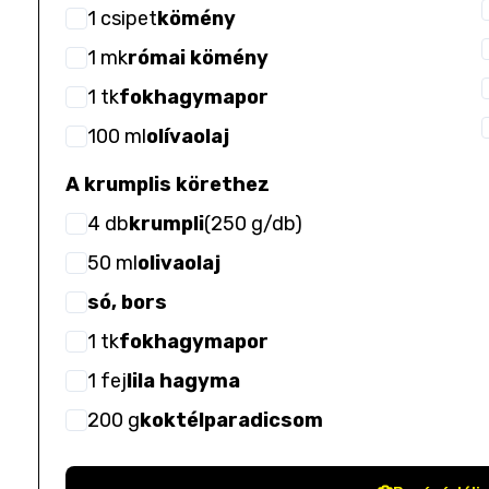
1
csipet
kömény
1
mk
római kömény
1
tk
fokhagymapor
100
ml
olívaolaj
A krumplis körethez
4
db
krumpli
(
250 g/db
)
50
ml
olivaolaj
só, bors
1
tk
fokhagymapor
1
fej
lila hagyma
200
g
koktélparadicsom