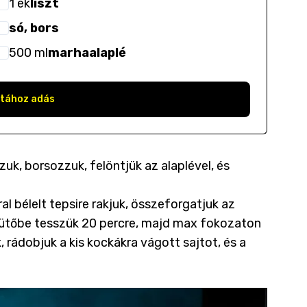
1
ek
liszt
só, bors
500
ml
marhaalaplé
stához adás
zzuk, borsozzuk, felöntjük az alaplével, és
l bélelt tepsire rakjuk, összeforgatjuk az
tt sütőbe tesszük 20 percre, majd max fokozaton
 rádobjuk a kis kockákra vágott sajtot, és a