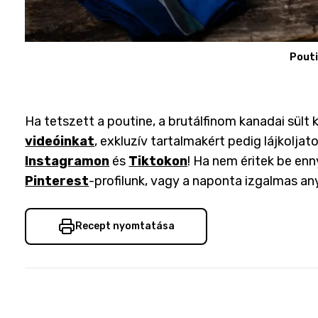
Pout
Ha tetszett a poutine, a brutálfinom kanadai sült 
videóinkat
, exkluzív tartalmakért pedig lájkoljat
Instagramon
és
Tiktokon
! Ha nem éritek be enny
Pinterest
-profilunk, vagy a naponta izgalmas an
Recept nyomtatása