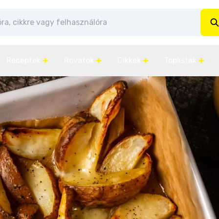
Receptek
Rovatok
Cikkek
Toplisták