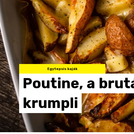
Egytepsis kaják
Poutine,
a
brut
krumpli