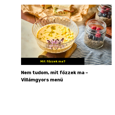
Mit főzzek ma?
Nem tudom, mit főzzek ma –
Villámgyors menü