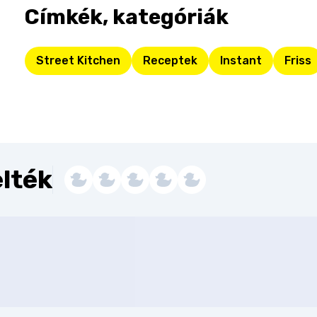
Címkék, kategóriák
Street Kitchen
Receptek
Instant
Friss
lték