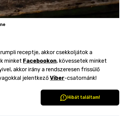
ine
krumpli receptje, akkor csekkoljátok a
ok minket
Facebookon
, kövessetek minket
ivel, akkor irány a rendszeresen frissülő
yagokkal jelentkező
Viber
-csatornánk!
Hibát találtam!