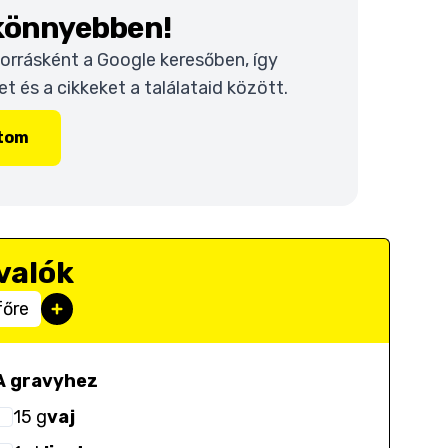
 könnyebben!
 forrásként a Google keresőben, így
 és a cikkeket a találataid között.
ítom
valók
főre
A gravyhez
15
g
vaj