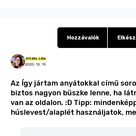
Hozzávalók
Elkész
Vitális
Lilla
2020. 10. 19.
Az Így jártam anyátokkal című sor
biztos nagyon büszke lenne, ha lát
van az oldalon. :D Tipp: mindenké
húslevest/alaplét használjatok, me