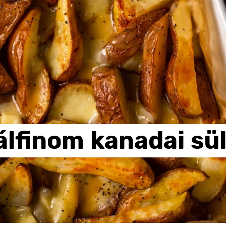
álfinom
kanadai
sü