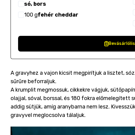
só, bors
100
g
fehér cheddar
Bevásárlóli
A gravyhez a vajon kicsit megpirítjuk a lisztet, só
sűrűre beforraljuk.
A krumplit megmossuk, cikkekre vágjuk, sütőpapírra
olajjal, sóval, borssal, és 180 fokra előmelegíte
addig sütjük, amíg aranybarna nem lesz. Kivesszük,
gravyvel meglocsolva tálaljuk.