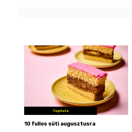
Toplista
10 fullos süti augusztusra