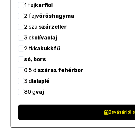
1
fej
karfiol
2
fej
vöröshagyma
2
szál
szárzeller
3
ek
olívaolaj
2
tk
kakukkfű
só, bors
0.5
dl
száraz fehérbor
3
dl
alaplé
80
g
vaj
Bevásárlóli