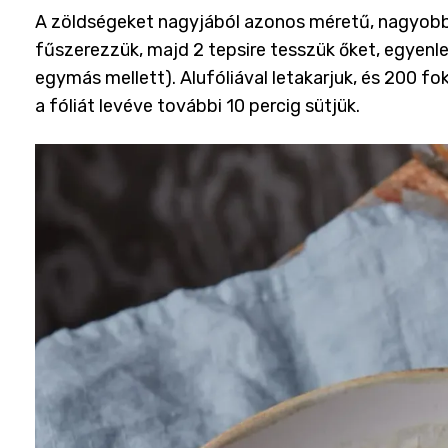
A zöldségeket nagyjából azonos méretű, nagyobb d
fűszerezzük, majd 2 tepsire tesszük őket, egyenl
egymás mellett). Alufóliával letakarjuk, és 200 fo
a fóliát levéve további 10 percig sütjük.