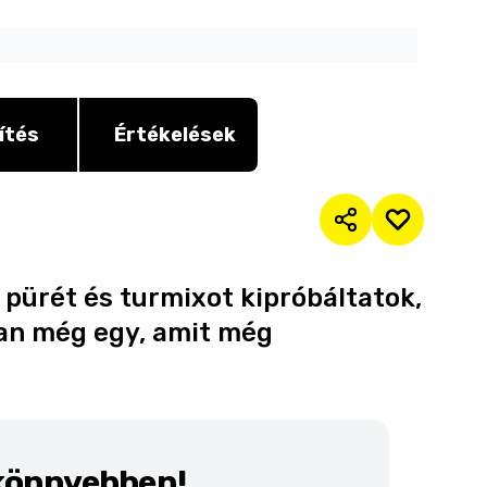
ítés
Értékelések
 pürét és turmixot kipróbáltatok,
van még egy, amit még
 könnyebben!