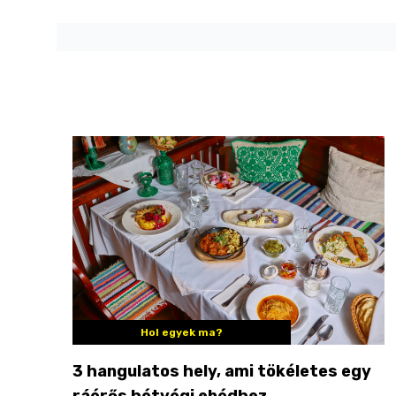
Hol egyek ma?
3 hangulatos hely, ami tökéletes egy
ráérős hétvégi ebédhez