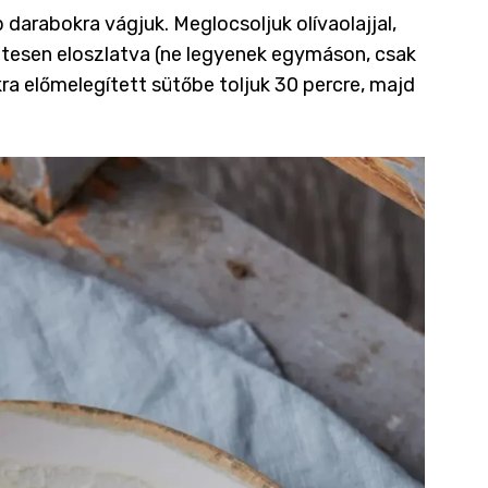
arabokra vágjuk. Meglocsoljuk olívaolajjal,
etesen eloszlatva (ne legyenek egymáson, csak
kra előmelegített sütőbe toljuk 30 percre, majd