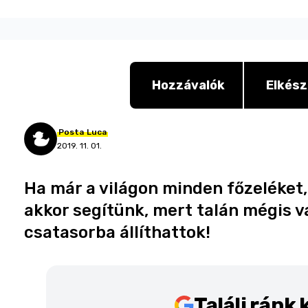
Hozzávalók
Elkész
Posta
Luca
2019. 11. 01.
Ha már a világon minden főzeléket,
akkor segítünk, mert talán mégis 
csatasorba állíthattok!
Találj ránk