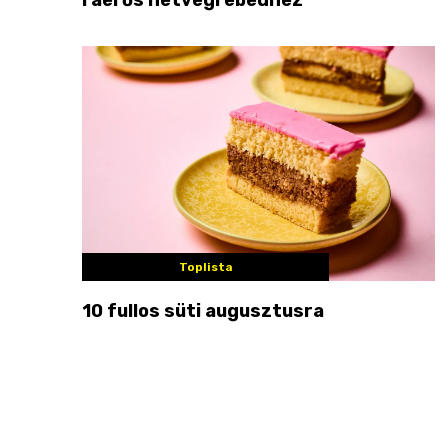
Toplista
10 fullos süti augusztusra