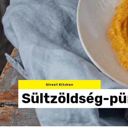
Street Kitchen
Sültzöldség-pü