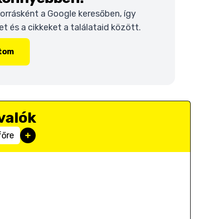
 forrásként a Google keresőben, így
 és a cikkeket a találataid között.
ítom
valók
főre