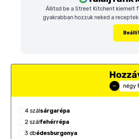
Állítsd be a Street Kitchent kiemelt
gyakrabban hozzuk neked a recepteket
Beáll
Hozzá
négy 
4
szál
sárgarépa
2
szál
fehérrépa
3
db
édesburgonya